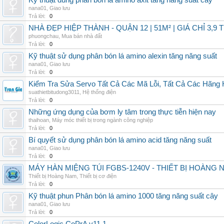
Kỹ thuật dùng phân bón lá amino axit tăng năng suất cây
nana01
,
Giao lưu
Trả lời:
0
NHÀ ĐẸP HIỆP THÀNH - QUẬN 12 | 51M² | GIÁ CHỈ 3,9 
phuongchau
,
Mua bán nhà đất
Trả lời:
0
Kỹ thuật sử dụng phân bón lá amino alexin tăng năng suất
nana01
,
Giao lưu
Trả lời:
0
Kiểm Tra Sửa Servo Tất Cả Các Mã Lỗi, Tất Cả Các Hãng 
suathietbitudong3011
,
Hệ thống điện
Trả lời:
0
Những ứng dụng của bơm ly tâm trong thực tiễn hiện nay
thaihoan
,
Máy móc thiết bị trong ngành công nghiệp
Trả lời:
0
Bí quyết sử dụng phân bón lá amino acid tăng năng suất
nana01
,
Giao lưu
Trả lời:
0
MÁY HÀN MIỆNG TÚI FGBS-1240V - THIẾT BỊ HOÀNG 
Thiết bị Hoàng Nam
,
Thiết bị cơ điện
Trả lời:
0
Kỹ thuật phun Phân bón lá amino 1000 tăng năng suất cây
nana01
,
Giao lưu
Trả lời:
0