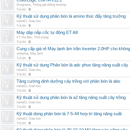
ColorLogic CoPrA v11.1
Drograms
,
Thông gió thông thường
Trả lời:
0
Kỹ thuật sử dụng phân bón lá amino thúc đẩy tăng trưởng
nana01
,
Giao lưu
Trả lời:
0
Máy dập nắp cốc tự động ET A8
CT Ha Bac
,
Thời trang
Trả lời:
0
Cung cấp giá rẻ Máy lạnh âm trần Inverter 2.0HP cho khôn
vinhphat
,
Máy lạnh
Trả lời:
0
Kỹ thuật sử dụng Phân bón lá adc phos tăng năng suất cây
nana01
,
Giao lưu
Trả lời:
0
Tăng cường dinh dưỡng cây trồng với phân bón lá abo
nana01
,
Giao lưu
Trả lời:
0
Kỹ thuật sử dụng phân bón lá a2 tăng năng suất cây trồng
nana01
,
Giao lưu
Trả lời:
0
Kỹ thuật dùng phân bón lá 7-5-44 hợp trí tăng năng suất
nana01
,
Giao lưu
Trả lời:
0