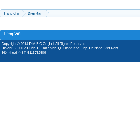
Trang chủ
Diễn đàn
Tiếng Việt
Copyright © 2013 D.M.E.C Co.,Ltd, All Rights Reserved.
Địa chỉ: K190 Lê Duẩn, P. Tân chính, Q. Thanh Khê, Thp. Đà Nẵng, Việt Nam.
Điện thoại: (+84) 5113752506