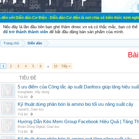
đàn Cơ Điện - Diễn đàn Cơ điện là nơi chia sẽ kiến thức kinh nghiệm trong lãn
Nếu đây là lần đầu tiên bạn ghé thăm dmec.vn và có thắc mắc, bạn có th
để trở thành thành viên
để bắt đầu đăng bán sản phẩm của mình.
Trang chủ
Diễn đàn
Bài
1
2
3
4
5
6
→
10
Tiếp >
TIÊU ĐỀ
5 ưu điểm của Công tắc áp suất Danfoss giúp tăng hiệu suấ
trangbilalo
,
Xây dựng
Trả lời:
0
Kỹ thuật dùng phân bón lá amino bio tối ưu năng suất cây
nana01
,
Giao lưu
Trả lời:
0
Hướng Dẫn Kéo Mem Group Facebook Hiệu Quả | Tăng Th
Đoàn Dũng Digital
,
Giao lưu
Trả lời:
0