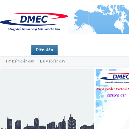
Trang chủ
Diễn đàn
Thành viên
Tìm kiếm diễn đàn
Bài viết gần đây