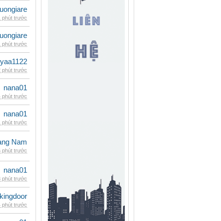
uongiare
 phút trước
uongiare
 phút trước
iyaa1122
 phút trước
nana01
 phút trước
nana01
 phút trước
oàng Nam
 phút trước
nana01
 phút trước
kingdoor
 phút trước