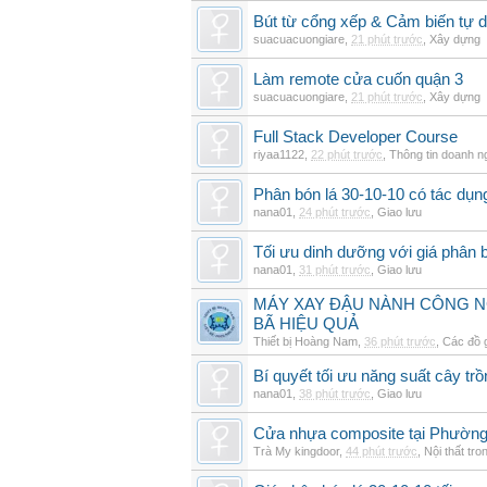
Bút từ cổng xếp & Cảm biến tự 
suacuacuongiare
,
21 phút trước
,
Xây dựng
Làm remote cửa cuốn quận 3
suacuacuongiare
,
21 phút trước
,
Xây dựng
Full Stack Developer Course
riyaa1122
,
22 phút trước
,
Thông tin doanh n
Phân bón lá 30-10-10 có tác dụng
nana01
,
24 phút trước
,
Giao lưu
Tối ưu dinh dưỡng với giá phân b
nana01
,
31 phút trước
,
Giao lưu
MÁY XAY ĐẬU NÀNH CÔNG N
BÃ HIỆU QUẢ
Thiết bị Hoàng Nam
,
36 phút trước
,
Các đồ 
Bí quyết tối ưu năng suất cây trồ
nana01
,
38 phút trước
,
Giao lưu
Cửa nhựa composite tại Phườn
Trà My kingdoor
,
44 phút trước
,
Nội thất tro