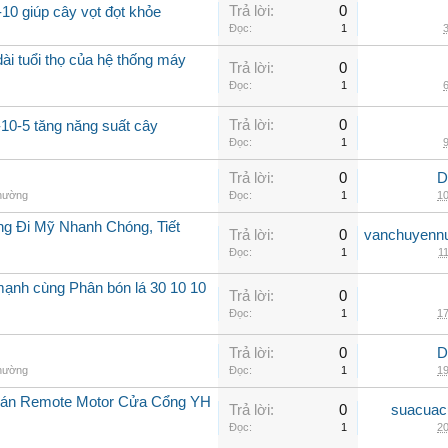
Trả lời:
0
10 giúp cây vọt đọt khỏe
Đọc:
1
3
ài tuổi thọ của hệ thống máy
Trả lời:
0
Đọc:
1
6
Trả lời:
0
-10-5 tăng năng suất cây
Đọc:
1
9
Trả lời:
0
D
thường
Đọc:
1
10
g Đi Mỹ Nhanh Chóng, Tiết
Trả lời:
0
vanchuyenn
Đọc:
1
11
mạnh cùng Phân bón lá 30 10 10
Trả lời:
0
Đọc:
1
17
Trả lời:
0
D
thường
Đọc:
1
19
Bán Remote Motor Cửa Cổng YH
Trả lời:
0
suacuac
Đọc:
1
20