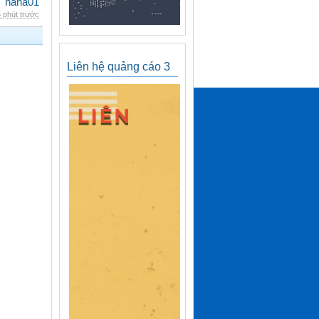
nana01
 phút trước
Liên hệ quảng cáo 3