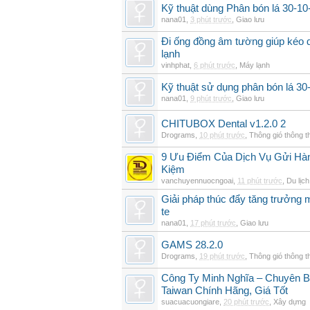
Kỹ thuật dùng Phân bón lá 30-10-
nana01
,
3 phút trước
,
Giao lưu
Đi ống đồng âm tường giúp kéo d
lạnh
vinhphat
,
6 phút trước
,
Máy lạnh
Kỹ thuật sử dụng phân bón lá 30
nana01
,
9 phút trước
,
Giao lưu
CHITUBOX Dental v1.2.0 2
Drograms
,
10 phút trước
,
Thông gió thông 
9 Ưu Điểm Của Dịch Vụ Gửi Hàn
Kiệm
vanchuyennuocngoai
,
11 phút trước
,
Du lịch
Giải pháp thúc đẩy tăng trưởng 
te
nana01
,
17 phút trước
,
Giao lưu
GAMS 28.2.0
Drograms
,
19 phút trước
,
Thông gió thông 
Công Ty Minh Nghĩa – Chuyên 
Taiwan Chính Hãng, Giá Tốt
suacuacuongiare
,
20 phút trước
,
Xây dựng