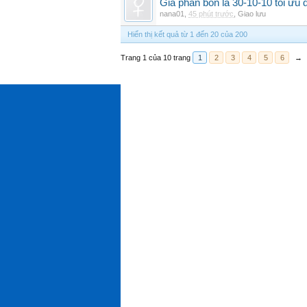
Giá phân bón lá 30-10-10 tối ưu
nana01
,
45 phút trước
,
Giao lưu
Hiển thị kết quả từ 1 đến 20 của 200
Trang 1 của 10 trang
1
2
3
4
5
6
→