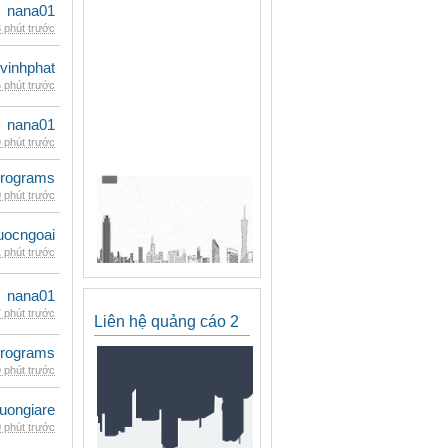
nana01
 phút trước
vinhphat
 phút trước
nana01
 phút trước
rograms
 phút trước
uocngoai
 phút trước
nana01
 phút trước
Liên hệ quảng cáo 2
rograms
 phút trước
uongiare
 phút trước