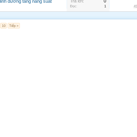
Trả lời:
0
 dinh dưỡng tăng năng suất
Đọc:
1
45
10
Tiếp >