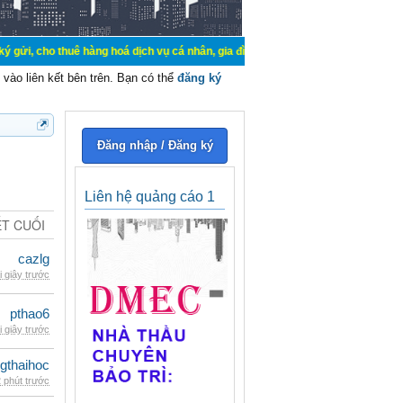
uê hàng hoá dịch vụ cá nhân, gia đình. Mua bán, ký gửi, cho thuê thiết bị hệ 
vào liên kết bên trên. Bạn có thể
đăng ký
Đăng nhập / Đăng ký
Liên hệ quảng cáo 1
ẾT CUỐI
cazlg
i giây trước
pthao6
i giây trước
gthaihoc
 phút trước