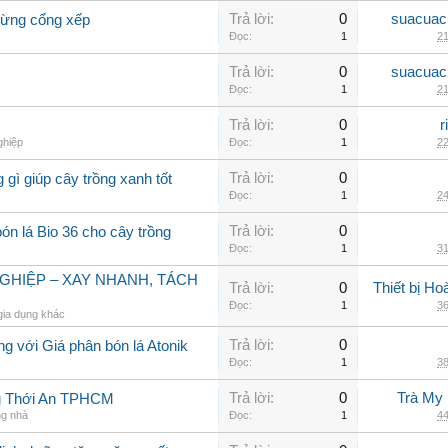
Trả lời:
0
suacuac
dừng cổng xếp
Đọc:
1
21
Trả lời:
0
suacuac
Đọc:
1
21
Trả lời:
0
r
ghiệp
Đọc:
1
22
Trả lời:
0
 gì giúp cây trồng xanh tốt
Đọc:
1
24
Trả lời:
0
ón lá Bio 36 cho cây trồng
Đọc:
1
31
GHIỆP – XAY NHANH, TÁCH
Trả lời:
0
Thiết bị H
Đọc:
1
36
gia dụng khác
Trả lời:
0
ng với Giá phân bón lá Atonik
Đọc:
1
38
Trả lời:
0
Trà My 
g Thới An TPHCM
ng nhà
Đọc:
1
44