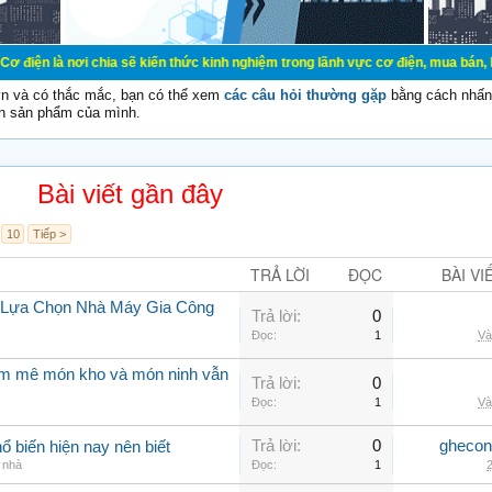
 chia sẽ kiến thức kinh nghiệm trong lãnh vực cơ điện, mua bán, ký gửi, cho th
vn và có thắc mắc, bạn có thể xem
các câu hỏi thường gặp
bằng cách nhấn 
n sản phẩm của mình.
Bài viết gần đây
10
Tiếp >
TRẢ LỜI
ĐỌC
BÀI VI
i Lựa Chọn Nhà Máy Gia Công
Trả lời:
0
Đọc:
1
Và
am mê món kho và món ninh vẫn
Trả lời:
0
Đọc:
1
Và
Trả lời:
0
ghecon
ổ biến hiện nay nên biết
g nhà
Đọc:
1
2