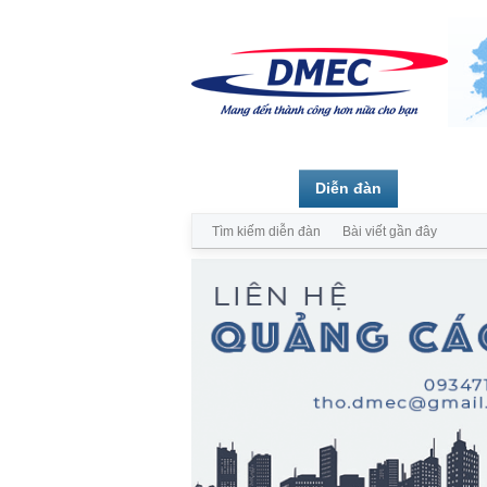
Trang chủ
Diễn đàn
Thành vi
Tìm kiếm diễn đàn
Bài viết gần đây