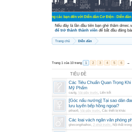
Chào mừng các bạn đến với Diễn đàn Cơ Điện - Diễn đàn Cơ điện là nơi
Nếu đây là lần đầu tiên bạn ghé thăm dmec.
để trở thành thành viên
để bắt đầu đăng bá
Trang chủ
Diễn đàn
Trang 1 của 10 trang
1
2
3
4
5
6
→
TIÊU ĐỀ
Các Tiêu Chuẩn Quan Trọng Kh
Mỹ Phẩm
cazlg
,
Vài giây trước
,
Liên kết
[Góc nấu nướng] Tại sao dân đ
lưu luyến bếp hồng ngoại?
pthao6
,
Vài giây trước
,
Các thiết bị khác
Các loại vách ngăn văn phòng ph
ghecongthaihoc
,
2 phút trước
,
Nội thất tron