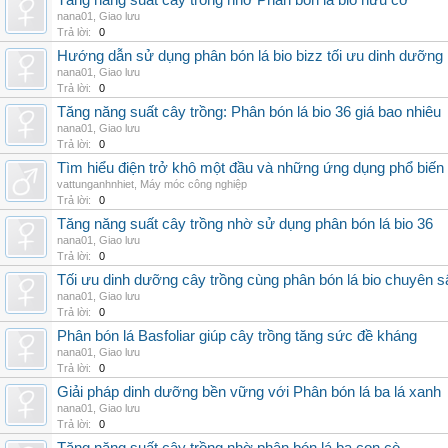
Tăng năng suất cây trồng nhờ Phân bón lá bio hữu cơ
nana01
,
Giao lưu
Trả lời:
0
Hướng dẫn sử dụng phân bón lá bio bizz tối ưu dinh dưỡng
nana01
,
Giao lưu
Trả lời:
0
Tăng năng suất cây trồng: Phân bón lá bio 36 giá bao nhiêu
nana01
,
Giao lưu
Trả lời:
0
Tìm hiểu điện trở khô một đầu và những ứng dụng phổ biến 
vattunganhnhiet
,
Máy móc công nghiệp
Trả lời:
0
Tăng năng suất cây trồng nhờ sử dụng phân bón lá bio 36
nana01
,
Giao lưu
Trả lời:
0
Tối ưu dinh dưỡng cây trồng cùng phân bón lá bio chuyên s
nana01
,
Giao lưu
Trả lời:
0
Phân bón lá Basfoliar giúp cây trồng tăng sức đề kháng
nana01
,
Giao lưu
Trả lời:
0
Giải pháp dinh dưỡng bền vững với Phân bón lá ba lá xanh
nana01
,
Giao lưu
Trả lời:
0