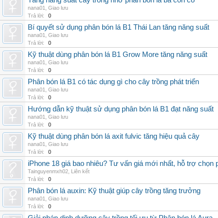
Tăng năng suất cây trồng nhờ phân bón lá ba con cò
nana01
,
Giao lưu
Trả lời:
0
Bí quyết sử dụng phân bón lá B1 Thái Lan tăng năng suất
nana01
,
Giao lưu
Trả lời:
0
Kỹ thuật dùng phân bón lá B1 Grow More tăng năng suất
nana01
,
Giao lưu
Trả lời:
0
Phân bón lá B1 có tác dụng gì cho cây trồng phát triển
nana01
,
Giao lưu
Trả lời:
0
Hướng dẫn kỹ thuật sử dụng phân bón lá B1 đạt năng suất
nana01
,
Giao lưu
Trả lời:
0
Kỹ thuật dùng phân bón lá axit fulvic tăng hiệu quả cây
nana01
,
Giao lưu
Trả lời:
0
iPhone 18 giá bao nhiêu? Tư vấn giá mới nhất, hỗ trợ chọn
Tainguyenmxh02
,
Liên kết
Trả lời:
0
Phân bón lá auxin: Kỹ thuật giúp cây trồng tăng trưởng
nana01
,
Giao lưu
Trả lời:
0