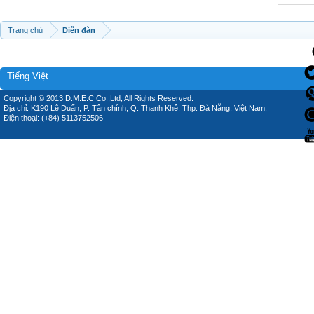
Trang chủ
Diễn đàn
Tiếng Việt
Copyright © 2013 D.M.E.C Co.,Ltd, All Rights Reserved.
Địa chỉ: K190 Lê Duẩn, P. Tân chính, Q. Thanh Khê, Thp. Đà Nẵng, Việt Nam.
Điện thoại: (+84) 5113752506