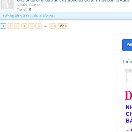
Giải pháp dinh dưỡng cây trồng tối ưu từ Phân bón lá Aura
nana01
,
Giao lưu
Trả lời:
0
Hiển thị kết quả từ 1 đến 20 của 200
1
2
3
4
5
6
→
10
Tiếp >
Đă
Liê