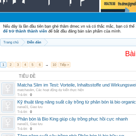
Nếu đây là lần đầu tiên bạn ghé thăm dmec.vn và có thắc mắc, bạn có th
để trở thành thành viên
để bắt đầu đăng bán sản phẩm của mình.
Trang chủ
Diễn đàn
Bài
1
2
3
4
5
6
→
10
Tiếp >
TIÊU ĐỀ
Matcha Slim im Test: Vorteile, Inhaltsstoffe und Wirkungswe
matchaslim
,
Các hoạt động dự kiến thực hiện
Trả lời:
0
Kỹ thuật tăng năng suất cây trồng từ phân bón lá bio organic
nana01
,
Giao lưu
Trả lời:
0
Phân bón lá Bio King giúp cây trồng phục hồi cực nhanh
nana01
,
Giao lưu
Trả lời:
0