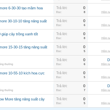
Trả lời:
0
 more 6-30-30 tạo mầm hoa
Đọc:
8
Hôm na
Trả lời:
0
more 30-10-10 tăng năng suất
Đọc:
6
Hôm na
Trả lời:
0
giúp cây trồng xanh tốt
Đọc:
8
Hôm na
Trả lời:
0
more 15-30-15 tăng năng suất
Đọc:
5
Hôm na
Trả lời:
0
D
hông thường
Đọc:
6
Hôm na
Trả lời:
0
 more 10-55-10 kích hoa cực
Đọc:
5
Hôm na
Trả lời:
0
D
hông thường
Đọc:
7
Hôm na
Trả lời:
0
row More tăng năng suất cây
Đọc:
5
Hôm na