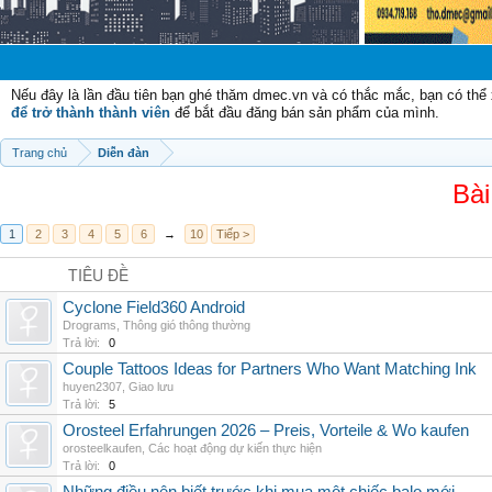
Chào mừ
Nếu đây là lần đầu tiên bạn ghé thăm dmec.vn và có thắc mắc, bạn có th
để trở thành thành viên
để bắt đầu đăng bán sản phẩm của mình.
Trang chủ
Diễn đàn
Bài
1
2
3
4
5
6
→
10
Tiếp >
TIÊU ĐỀ
Cyclone Field360 Android
Drograms
,
Thông gió thông thường
Trả lời:
0
Couple Tattoos Ideas for Partners Who Want Matching Ink
huyen2307
,
Giao lưu
Trả lời:
5
Orosteel Erfahrungen 2026 – Preis, Vorteile & Wo kaufen
orosteelkaufen
,
Các hoạt động dự kiến thực hiện
Trả lời:
0