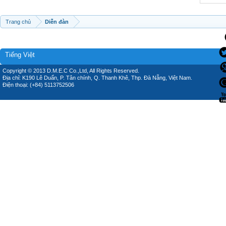
Trang chủ
Diễn đàn
Tiếng Việt
Copyright © 2013 D.M.E.C Co.,Ltd, All Rights Reserved.
Địa chỉ: K190 Lê Duẩn, P. Tân chính, Q. Thanh Khê, Thp. Đà Nẵng, Việt Nam.
Điện thoại: (+84) 5113752506