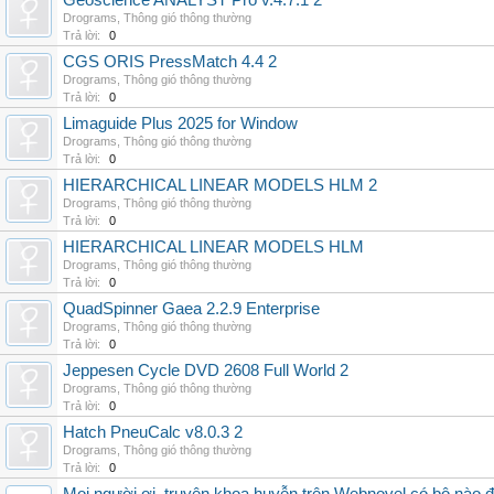
Geoscience ANALYST Pro v.4.7.1 2
Drograms
,
Thông gió thông thường
Trả lời:
0
CGS ORIS PressMatch 4.4 2
Drograms
,
Thông gió thông thường
Trả lời:
0
Limaguide Plus 2025 for Window
Drograms
,
Thông gió thông thường
Trả lời:
0
HIERARCHICAL LINEAR MODELS HLM 2
Drograms
,
Thông gió thông thường
Trả lời:
0
HIERARCHICAL LINEAR MODELS HLM
Drograms
,
Thông gió thông thường
Trả lời:
0
QuadSpinner Gaea 2.2.9 Enterprise
Drograms
,
Thông gió thông thường
Trả lời:
0
Jeppesen Cycle DVD 2608 Full World 2
Drograms
,
Thông gió thông thường
Trả lời:
0
Hatch PneuCalc v8.0.3 2
Drograms
,
Thông gió thông thường
Trả lời:
0