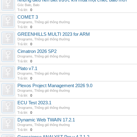
Những điều nên biết trước khi mua một chiếc balo mới
Góc Balo
,
Balo
Trả lời:
0
COMET 3
Drograms
,
Thông gió thông thường
Trả lời:
0
GREENHILLS MULTI 2023 for ARM
Drograms
,
Thông gió thông thường
Trả lời:
0
Cimatron 2026 SP2
Drograms
,
Thông gió thông thường
Trả lời:
0
Plato v7.1
Drograms
,
Thông gió thông thường
Trả lời:
0
Plexos Project Management 2026 9.0
Drograms
,
Thông gió thông thường
Trả lời:
0
ECU Test 2023.1
Drograms
,
Thông gió thông thường
Trả lời:
0
Dynamic Web TWAIN 17.2.1
Drograms
,
Thông gió thông thường
Trả lời:
0