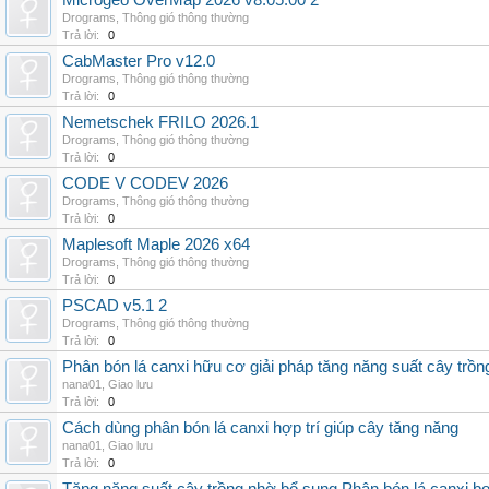
Microgeo OverMap 2026 v8.05.00 2
Drograms
,
Thông gió thông thường
Trả lời:
0
CabMaster Pro v12.0
Drograms
,
Thông gió thông thường
Trả lời:
0
Nemetschek FRILO 2026.1
Drograms
,
Thông gió thông thường
Trả lời:
0
CODE V CODEV 2026
Drograms
,
Thông gió thông thường
Trả lời:
0
Maplesoft Maple 2026 x64
Drograms
,
Thông gió thông thường
Trả lời:
0
PSCAD v5.1 2
Drograms
,
Thông gió thông thường
Trả lời:
0
Phân bón lá canxi hữu cơ giải pháp tăng năng suất cây trồn
nana01
,
Giao lưu
Trả lời:
0
Cách dùng phân bón lá canxi hợp trí giúp cây tăng năng
nana01
,
Giao lưu
Trả lời:
0