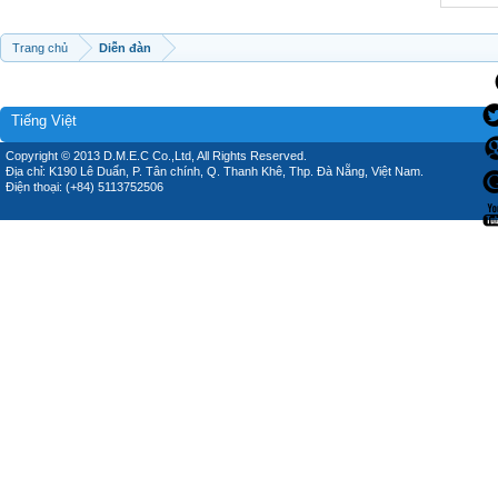
Trang chủ
Diễn đàn
Tiếng Việt
Copyright © 2013 D.M.E.C Co.,Ltd, All Rights Reserved.
Địa chỉ: K190 Lê Duẩn, P. Tân chính, Q. Thanh Khê, Thp. Đà Nẵng, Việt Nam.
Điện thoại: (+84) 5113752506