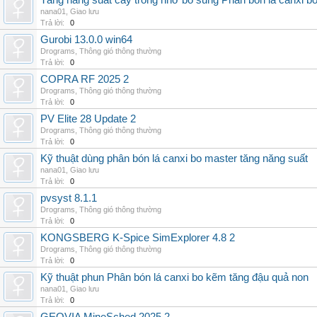
Tăng năng suất cây trồng nhờ bổ sung Phân bón lá canxi b
nana01
,
Giao lưu
Trả lời:
0
Gurobi 13.0.0 win64
Drograms
,
Thông gió thông thường
Trả lời:
0
COPRA RF 2025 2
Drograms
,
Thông gió thông thường
Trả lời:
0
PV Elite 28 Update 2
Drograms
,
Thông gió thông thường
Trả lời:
0
Kỹ thuật dùng phân bón lá canxi bo master tăng năng suất
nana01
,
Giao lưu
Trả lời:
0
pvsyst 8.1.1
Drograms
,
Thông gió thông thường
Trả lời:
0
KONGSBERG K-Spice SimExplorer 4.8 2
Drograms
,
Thông gió thông thường
Trả lời:
0
Kỹ thuật phun Phân bón lá canxi bo kẽm tăng đậu quả non
nana01
,
Giao lưu
Trả lời:
0