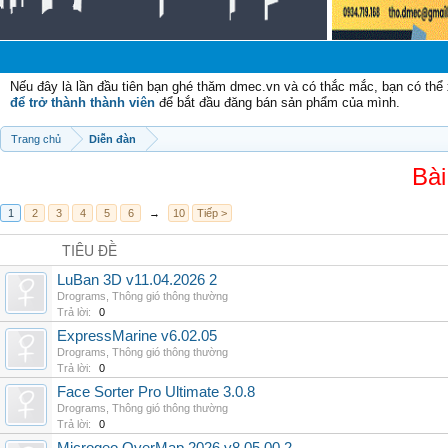
Chào mừ
Nếu đây là lần đầu tiên bạn ghé thăm dmec.vn và có thắc mắc, bạn có th
để trở thành thành viên
để bắt đầu đăng bán sản phẩm của mình.
Trang chủ
Diễn đàn
Bài
1
2
3
4
5
6
→
10
Tiếp >
TIÊU ĐỀ
LuBan 3D v11.04.2026 2
Drograms
,
Thông gió thông thường
Trả lời:
0
ExpressMarine v6.02.05
Drograms
,
Thông gió thông thường
Trả lời:
0
Face Sorter Pro Ultimate 3.0.8
Drograms
,
Thông gió thông thường
Trả lời:
0