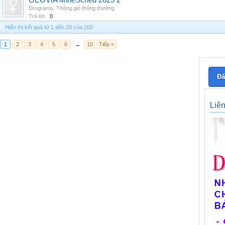
GEOVIA MineSched 2025 2
Drograms
,
Thông gió thông thường
Trả lời:
0
Hiển thị kết quả từ 1 đến 20 của 200
1
2
3
4
5
6
→
10
Tiếp >
Đă
Liê