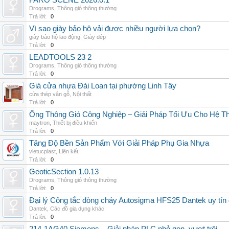
FARO SCENE 2026.0.1
Drograms
,
Thông gió thông thường
Trả lời:
0
Vì sao giày bảo hộ vải được nhiều người lựa chọn?
giày bảo hộ lao động
,
Giày dép
Trả lời:
0
LEADTOOLS 23 2
Drograms
,
Thông gió thông thường
Trả lời:
0
Giá cửa nhựa Đài Loan tại phường Linh Tây
cửa thép vân gỗ
,
Nội thất
Trả lời:
0
Ống Thông Gió Công Nghiệp – Giải Pháp Tối Ưu Cho Hệ 
maytron
,
Thiết bị điều khiển
Trả lời:
0
Tăng Độ Bền Sản Phẩm Với Giải Pháp Phụ Gia Nhựa
vietucplast
,
Liên kết
Trả lời:
0
GeoticSection 1.0.13
Drograms
,
Thông gió thông thường
Trả lời:
0
Đại lý Công tắc dòng chảy Autosigma HFS25 Dantek uy tín 
Dantek
,
Các đồ gia dụng khác
Trả lời:
0