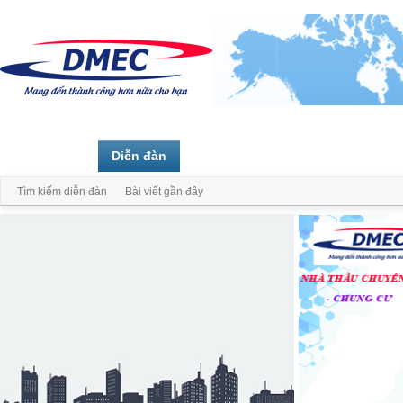
Trang chủ
Diễn đàn
Thành viên
Tìm kiếm diễn đàn
Bài viết gần đây