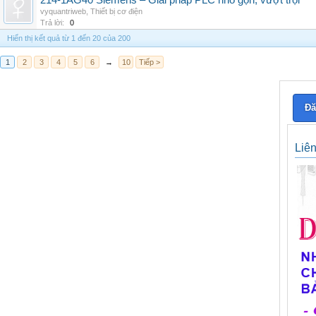
214-1AG40 Siemens – Giải pháp PLC nhỏ gọn, vượt trội
vyquantriweb
,
Thiết bị cơ điện
Trả lời:
0
Hiển thị kết quả từ 1 đến 20 của 200
1
2
3
4
5
6
→
10
Tiếp >
Đă
Liê