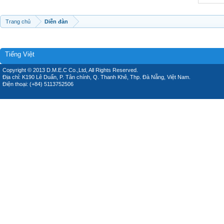
Trang chủ
Diễn đàn
Tiếng Việt
Copyright © 2013 D.M.E.C Co.,Ltd, All Rights Reserved.
Địa chỉ: K190 Lê Duẩn, P. Tân chính, Q. Thanh Khê, Thp. Đà Nẵng, Việt Nam.
Điện thoại: (+84) 5113752506