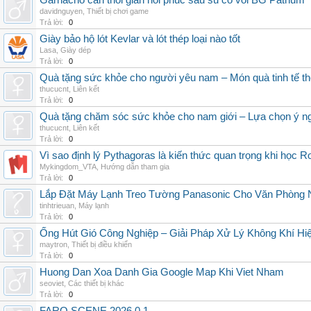
Garnacho can thoi gian hoi phuc sau su co voi BG Pathum
davidnguyen
,
Thiết bị chơi game
Trả lời:
0
Giày bảo hộ lót Kevlar và lót thép loại nào tốt
Lasa
,
Giày dép
Trả lời:
0
Quà tặng sức khỏe cho người yêu nam – Món quà tinh tế th
thucucnt
,
Liên kết
Trả lời:
0
Quà tặng chăm sóc sức khỏe cho nam giới – Lựa chọn ý ngh
thucucnt
,
Liên kết
Trả lời:
0
Vì sao định lý Pythagoras là kiến thức quan trọng khi học R
Mykingdom_VTA
,
Hướng dẫn tham gia
Trả lời:
0
Lắp Đặt Máy Lạnh Treo Tường Panasonic Cho Văn Phòng 
tinhtrieuan
,
Máy lạnh
Trả lời:
0
Ống Hút Gió Công Nghiệp – Giải Pháp Xử Lý Không Khí H
maytron
,
Thiết bị điều khiển
Trả lời:
0
Huong Dan Xoa Danh Gia Google Map Khi Viet Nham
seoviet
,
Các thiết bị khác
Trả lời:
0