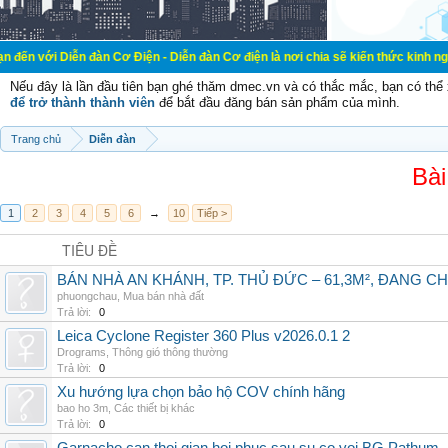
n đàn Cơ Điện - Diễn đàn Cơ điện là nơi chia sẽ kiến thức kinh nghiệm trong l
Nếu đây là lần đầu tiên bạn ghé thăm dmec.vn và có thắc mắc, bạn có th
để trở thành thành viên
để bắt đầu đăng bán sản phẩm của mình.
Trang chủ
Diễn đàn
Bài
1
2
3
4
5
6
→
10
Tiếp >
TIÊU ĐỀ
BÁN NHÀ AN KHÁNH, TP. THỦ ĐỨC – 61,3M², ĐANG CH
phuongchau
,
Mua bán nhà đất
Trả lời:
0
Leica Cyclone Register 360 Plus v2026.0.1 2
Drograms
,
Thông gió thông thường
Trả lời:
0
Xu hướng lựa chọn bảo hộ COV chính hãng
bao ho 3m
,
Các thiết bị khác
Trả lời:
0