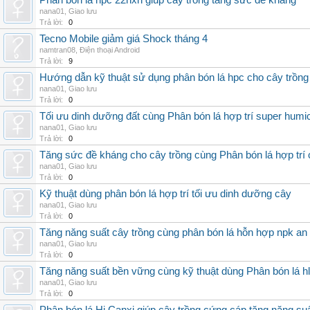
Phân bón lá hpc 22hxn giúp cây trồng tăng sức đề kháng
nana01
,
Giao lưu
Trả lời:
0
Tecno Mobile giảm giá Shock tháng 4
namtran08
,
Điện thoại Android
Trả lời:
9
Hướng dẫn kỹ thuật sử dụng phân bón lá hpc cho cây trồng
nana01
,
Giao lưu
Trả lời:
0
Tối ưu dinh dưỡng đất cùng Phân bón lá hợp trí super humi
nana01
,
Giao lưu
Trả lời:
0
Tăng sức đề kháng cho cây trồng cùng Phân bón lá hợp trí 
nana01
,
Giao lưu
Trả lời:
0
Kỹ thuật dùng phân bón lá hợp trí tối ưu dinh dưỡng cây
nana01
,
Giao lưu
Trả lời:
0
Tăng năng suất cây trồng cùng phân bón lá hỗn hợp npk an
nana01
,
Giao lưu
Trả lời:
0
Tăng năng suất bền vững cùng kỹ thuật dùng Phân bón lá h
nana01
,
Giao lưu
Trả lời:
0