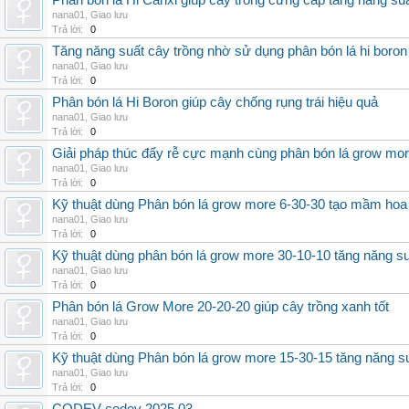
Phân bón lá Hi Canxi giúp cây trồng cứng cáp tăng năng su
nana01
,
Giao lưu
Trả lời:
0
Tăng năng suất cây trồng nhờ sử dụng phân bón lá hi boron
nana01
,
Giao lưu
Trả lời:
0
Phân bón lá Hi Boron giúp cây chống rụng trái hiệu quả
nana01
,
Giao lưu
Trả lời:
0
Giải pháp thúc đẩy rễ cực mạnh cùng phân bón lá grow mo
nana01
,
Giao lưu
Trả lời:
0
Kỹ thuật dùng Phân bón lá grow more 6-30-30 tạo mầm hoa
nana01
,
Giao lưu
Trả lời:
0
Kỹ thuật dùng phân bón lá grow more 30-10-10 tăng năng s
nana01
,
Giao lưu
Trả lời:
0
Phân bón lá Grow More 20-20-20 giúp cây trồng xanh tốt
nana01
,
Giao lưu
Trả lời:
0
Kỹ thuật dùng Phân bón lá grow more 15-30-15 tăng năng s
nana01
,
Giao lưu
Trả lời:
0