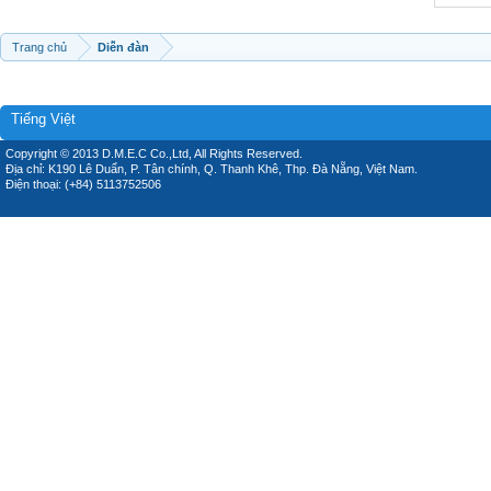
Trang chủ
Diễn đàn
Tiếng Việt
Copyright © 2013 D.M.E.C Co.,Ltd, All Rights Reserved.
Địa chỉ: K190 Lê Duẩn, P. Tân chính, Q. Thanh Khê, Thp. Đà Nẵng, Việt Nam.
Điện thoại: (+84) 5113752506