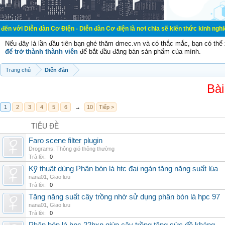
đàn Cơ Điện - Diễn đàn Cơ điện là nơi chia sẽ kiến thức kinh nghiệm trong lãnh
Nếu đây là lần đầu tiên bạn ghé thăm dmec.vn và có thắc mắc, bạn có th
để trở thành thành viên
để bắt đầu đăng bán sản phẩm của mình.
Trang chủ
Diễn đàn
Bài
1
2
3
4
5
6
→
10
Tiếp >
TIÊU ĐỀ
Faro scene filter plugin
Drograms
,
Thông gió thông thường
Trả lời:
0
Kỹ thuật dùng Phân bón lá htc đại ngàn tăng năng suất lúa
nana01
,
Giao lưu
Trả lời:
0
Tăng năng suất cây trồng nhờ sử dụng phân bón lá hpc 97
nana01
,
Giao lưu
Trả lời:
0