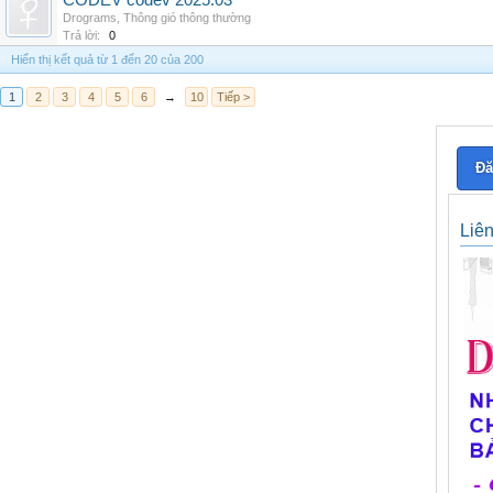
CODEV codev 2025.03
Drograms
,
Thông gió thông thường
Trả lời:
0
Hiển thị kết quả từ 1 đến 20 của 200
1
2
3
4
5
6
→
10
Tiếp >
Đă
Liê