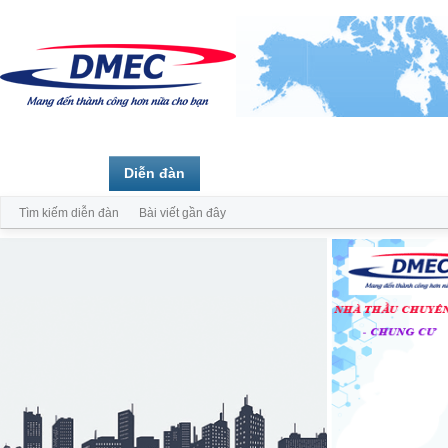
Trang chủ
Diễn đàn
Thành viên
Tìm kiếm diễn đàn
Bài viết gần đây