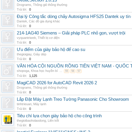
GeoticSection 1.0.13
Drograms
,
Thông gió thông thường
Trả lời:
0
Đại lý Công tắc dòng chảy Autosigma HFS25 Dantek uy tín 
Dantek
,
Các đồ gia dụng khác
Trả lời:
0
214-1AG40 Siemens – Giải pháp PLC nhỏ gọn, vượt trội
vyquantriweb
,
Thiết bị cơ điện
Trả lời:
0
Ưu điểm của giày bảo hộ đế cao su
thegioigiay
,
Giày dép
Trả lời:
0
VĂN HÓA CỘI NGUỒN RỒNG TIÊN VIỆT NAM - QUỐ
shopoga
,
Khoa học huyền bí
...
55
56
57
Trả lời:
1,125
MagiCAD 2026 for AutoCAD Revit 2026 2
Drograms
,
Thông gió thông thường
Trả lời:
0
Lắp Đặt Máy Lạnh Treo Tường Panasonic Cho Showroom
tinhtrieuan
,
Máy lạnh
Trả lời:
0
Tiêu chí lựa chọn giày bảo hộ cho công trình
thegioibaoholaodong
,
Liên kết
Trả lời:
0