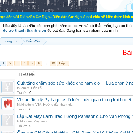
ễn đàn Cơ Điện - Diễn đàn Cơ điện là nơi chia sẽ kiến thức kinh nghiệm trong 
Nếu đây là lần đầu tiên bạn ghé thăm dmec.vn và có thắc mắc, bạn có th
để trở thành thành viên
để bắt đầu đăng bán sản phẩm của mình.
Trang chủ
Diễn đàn
Bài
1
2
3
4
5
6
→
10
Tiếp >
TIÊU ĐỀ
Quà tặng chăm sóc sức khỏe cho nam giới – Lựa chọn ý ngh
thucucnt
,
Liên kết
Trả lời:
0
Vì sao định lý Pythagoras là kiến thức quan trọng khi học R
Mykingdom_VTA
,
Hướng dẫn tham gia
Trả lời:
0
Lắp Đặt Máy Lạnh Treo Tường Panasonic Cho Văn Phòng 
tinhtrieuan
,
Máy lạnh
Trả lời:
0