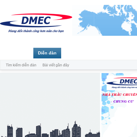
Trang chủ
Diễn đàn
Thành viên
Tìm kiếm diễn đàn
Bài viết gần đây