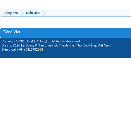
Trang chủ
Diễn đàn
Tiếng Việt
Copyright © 2013 D.M.E.C Co.,Ltd, All Rights Reserved.
Địa chỉ: K190 Lê Duẩn, P. Tân chính, Q. Thanh Khê, Thp. Đà Nẵng, Việt Nam.
Điện thoại: (+84) 5113752506