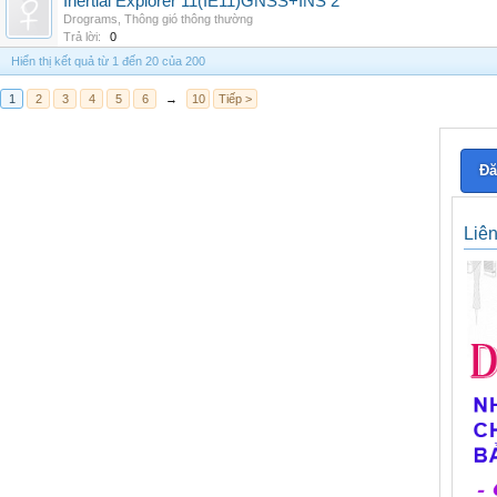
Inertial Explorer 11(IE11)GNSS+INS 2
Drograms
,
Thông gió thông thường
Trả lời:
0
Hiển thị kết quả từ 1 đến 20 của 200
1
2
3
4
5
6
→
10
Tiếp >
Đă
Liê