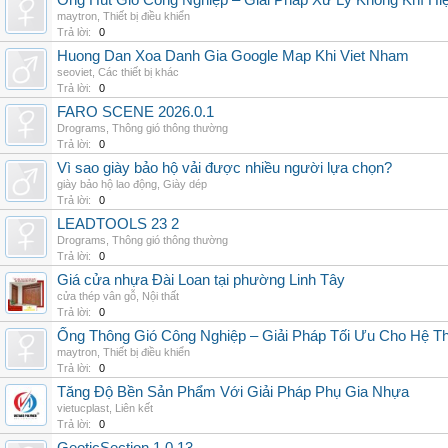
Ống Hút Gió Công Nghiệp – Giải Pháp Xử Lý Không Khí H
maytron
,
Thiết bị điều khiển
Trả lời:
0
Huong Dan Xoa Danh Gia Google Map Khi Viet Nham
seoviet
,
Các thiết bị khác
Trả lời:
0
FARO SCENE 2026.0.1
Drograms
,
Thông gió thông thường
Trả lời:
0
Vì sao giày bảo hộ vải được nhiều người lựa chọn?
giày bảo hộ lao động
,
Giày dép
Trả lời:
0
LEADTOOLS 23 2
Drograms
,
Thông gió thông thường
Trả lời:
0
Giá cửa nhựa Đài Loan tại phường Linh Tây
cửa thép vân gỗ
,
Nội thất
Trả lời:
0
Ống Thông Gió Công Nghiệp – Giải Pháp Tối Ưu Cho Hệ 
maytron
,
Thiết bị điều khiển
Trả lời:
0
Tăng Độ Bền Sản Phẩm Với Giải Pháp Phụ Gia Nhựa
vietucplast
,
Liên kết
Trả lời:
0