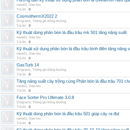
Hướng dẫn kỹ thuật sử dụng phân bón lá Dekamon hiệu qu
nana01
,
Giao lưu
Trả lời:
0
CosmothermX2022 2
Drograms
,
Thông gió thông thường
Trả lời:
0
Kỹ thuật dùng phân bón lá đầu trâu mk 501 tăng năng suất
nana01
,
Giao lưu
Trả lời:
0
Kỹ thuật sử dụng phân bón lá đầu trâu bình điền tăng năng 
nana01
,
Giao lưu
Trả lời:
0
GasTurb 14
Drograms
,
Thông gió thông thường
Trả lời:
0
Tăng năng suất cây trồng cùng Phân bón lá đầu trâu 701 ch
nana01
,
Giao lưu
Trả lời:
0
Face Sorter Pro Ultimate 3.0.8
Drograms
,
Thông gió thông thường
Trả lời:
0
Kỹ thuật dùng phân bón lá đầu trâu 501 giúp cây ra đọt
nana01
,
Giao lưu
Trả lời:
0