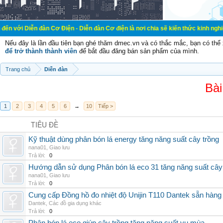
đàn Cơ Điện - Diễn đàn Cơ điện là nơi chia sẽ kiến thức kinh nghiệm trong lãnh
Nếu đây là lần đầu tiên bạn ghé thăm dmec.vn và có thắc mắc, bạn có th
để trở thành thành viên
để bắt đầu đăng bán sản phẩm của mình.
Trang chủ
Diễn đàn
Bài
1
2
3
4
5
6
→
10
Tiếp >
TIÊU ĐỀ
Kỹ thuật dùng phân bón lá energy tăng năng suất cây trồng
nana01
,
Giao lưu
Trả lời:
0
Hướng dẫn sử dụng Phân bón lá eco 31 tăng năng suất cây
nana01
,
Giao lưu
Trả lời:
0
Cung cấp Đồng hồ đo nhiệt độ Unijin T110 Dantek sẵn hàng 
Dantek
,
Các đồ gia dụng khác
Trả lời:
0