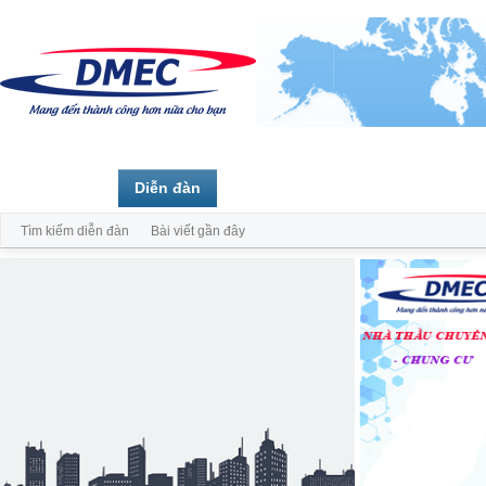
Trang chủ
Diễn đàn
Thành viên
Tìm kiếm diễn đàn
Bài viết gần đây