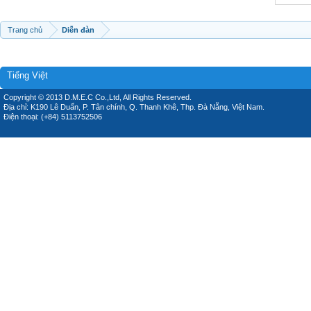
Trang chủ
Diễn đàn
Tiếng Việt
Copyright © 2013 D.M.E.C Co.,Ltd, All Rights Reserved.
Địa chỉ: K190 Lê Duẩn, P. Tân chính, Q. Thanh Khê, Thp. Đà Nẵng, Việt Nam.
Điện thoại: (+84) 5113752506