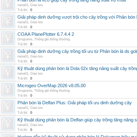
Phân bón lá eco giúp cây trồng tăng năng suất vụ mùa
nana01
,
Giao lưu
Trả lời:
0
Giải pháp dinh dưỡng vượt trội cho cây trồng với Phân bón 
nana01
,
Giao lưu
Trả lời:
0
COAA PlanePlotter 6.7.4.4 2
Drograms
,
Thông gió thông thường
Trả lời:
0
Giải pháp dinh dưỡng cây trồng tối ưu từ Phân bón lá ds gol
nana01
,
Giao lưu
Trả lời:
0
Kỹ thuật dùng phân bón lá Dola 02x tăng năng suất cây trồn
nana01
,
Giao lưu
Trả lời:
0
Microgeo OverMap 2026 v8.05.00
Drograms
,
Thông gió thông thường
Trả lời:
0
Phân bón lá Delfan Plus: Giải pháp tối ưu dinh dưỡng cây
nana01
,
Giao lưu
Trả lời:
0
Kỹ thuật dùng phân bón lá Delfan giúp cây trồng tăng năng 
nana01
,
Giao lưu
Trả lời:
0