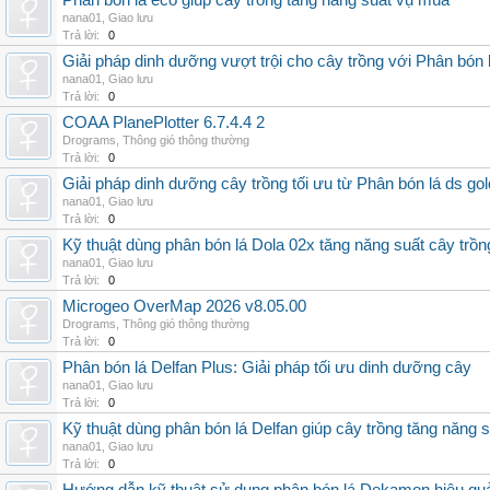
Phân bón lá eco giúp cây trồng tăng năng suất vụ mùa
nana01
,
Giao lưu
Trả lời:
0
Giải pháp dinh dưỡng vượt trội cho cây trồng với Phân bón 
nana01
,
Giao lưu
Trả lời:
0
COAA PlanePlotter 6.7.4.4 2
Drograms
,
Thông gió thông thường
Trả lời:
0
Giải pháp dinh dưỡng cây trồng tối ưu từ Phân bón lá ds gol
nana01
,
Giao lưu
Trả lời:
0
Kỹ thuật dùng phân bón lá Dola 02x tăng năng suất cây trồn
nana01
,
Giao lưu
Trả lời:
0
Microgeo OverMap 2026 v8.05.00
Drograms
,
Thông gió thông thường
Trả lời:
0
Phân bón lá Delfan Plus: Giải pháp tối ưu dinh dưỡng cây
nana01
,
Giao lưu
Trả lời:
0
Kỹ thuật dùng phân bón lá Delfan giúp cây trồng tăng năng 
nana01
,
Giao lưu
Trả lời:
0