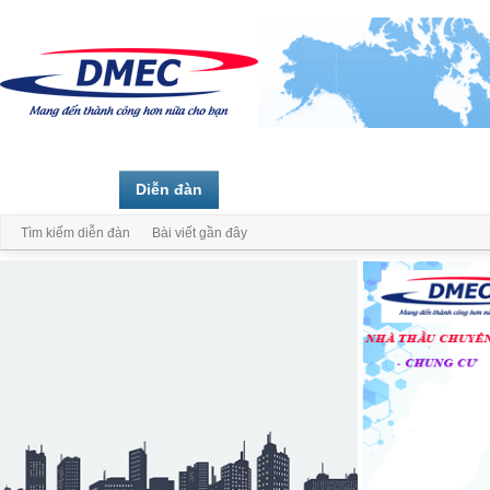
Trang chủ
Diễn đàn
Thành viên
Tìm kiếm diễn đàn
Bài viết gần đây