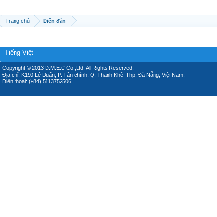
Trang chủ
Diễn đàn
Tiếng Việt
Copyright © 2013 D.M.E.C Co.,Ltd, All Rights Reserved.
Địa chỉ: K190 Lê Duẩn, P. Tân chính, Q. Thanh Khê, Thp. Đà Nẵng, Việt Nam.
Điện thoại: (+84) 5113752506