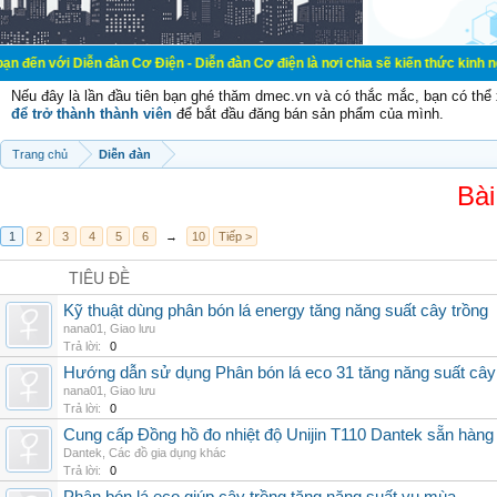
ễn đàn Cơ Điện - Diễn đàn Cơ điện là nơi chia sẽ kiến thức kinh nghiệm trong l
Nếu đây là lần đầu tiên bạn ghé thăm dmec.vn và có thắc mắc, bạn có th
để trở thành thành viên
để bắt đầu đăng bán sản phẩm của mình.
Trang chủ
Diễn đàn
Bài
1
2
3
4
5
6
→
10
Tiếp >
TIÊU ĐỀ
Kỹ thuật dùng phân bón lá energy tăng năng suất cây trồng
nana01
,
Giao lưu
Trả lời:
0
Hướng dẫn sử dụng Phân bón lá eco 31 tăng năng suất cây
nana01
,
Giao lưu
Trả lời:
0
Cung cấp Đồng hồ đo nhiệt độ Unijin T110 Dantek sẵn hàng 
Dantek
,
Các đồ gia dụng khác
Trả lời:
0