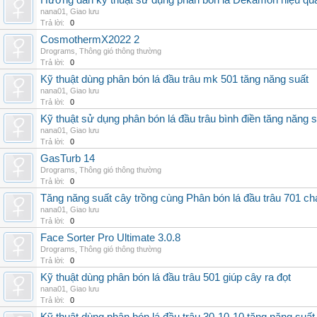
Hướng dẫn kỹ thuật sử dụng phân bón lá Dekamon hiệu qu
nana01
,
Giao lưu
Trả lời:
0
CosmothermX2022 2
Drograms
,
Thông gió thông thường
Trả lời:
0
Kỹ thuật dùng phân bón lá đầu trâu mk 501 tăng năng suất
nana01
,
Giao lưu
Trả lời:
0
Kỹ thuật sử dụng phân bón lá đầu trâu bình điền tăng năng 
nana01
,
Giao lưu
Trả lời:
0
GasTurb 14
Drograms
,
Thông gió thông thường
Trả lời:
0
Tăng năng suất cây trồng cùng Phân bón lá đầu trâu 701 ch
nana01
,
Giao lưu
Trả lời:
0
Face Sorter Pro Ultimate 3.0.8
Drograms
,
Thông gió thông thường
Trả lời:
0
Kỹ thuật dùng phân bón lá đầu trâu 501 giúp cây ra đọt
nana01
,
Giao lưu
Trả lời:
0