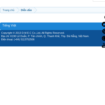
Trang chủ
Diễn đàn
Tiếng Việt
Copyright © 2013 D.M.E.C Co.,Ltd, All Rights Reserved.
Địa chỉ: K190 Lê Duẩn, P. Tân chính, Q. Thanh Khê, Thp. Đà Nẵng, Việt Nam.
Điện thoại: (+84) 5113752506