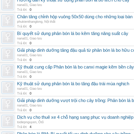
Hướng dẫn kỹ thuật sử dụng phân bón lá bo tech cho cây
nana01
,
Giao lưu
Trả lời:
0
Chân tăng chỉnh hộp vuông 50x50 dùng cho những loại bàn
phukienthanglong
,
Nội thất
Trả lời:
0
Bí quyết sử dụng phân bón lá bo kẽm tăng năng suất cây
nana01
,
Giao lưu
Trả lời:
0
Giải pháp dinh dưỡng tăng đậu quả từ phân bón lá bo hữu 
nana01
,
Giao lưu
Trả lời:
0
Kỹ thuật cung cấp Phân bón lá bo canxi magie kẽm bền cây
nana01
,
Giao lưu
Trả lời:
0
Kỹ thuật sử dụng phân bón lá bo tăng đậu trái mùa nghịch
nana01
,
Giao lưu
Trả lời:
0
Giải pháp dinh dưỡng vượt trội cho cây trồng: Phân bón lá 
nana01
,
Giao lưu
Trả lời:
0
Dịch vụ cho thuê xe 4 chỗ hạng sang phục vụ doanh nghiệ
todiepnguyen
,
Ôtô
Trả lời:
4