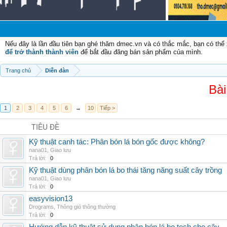
Chào
Nếu đây là lần đầu tiên bạn ghé thăm dmec.vn và có thắc mắc, bạn có th
để trở thành thành viên
để bắt đầu đăng bán sản phẩm của mình.
Trang chủ
Diễn đàn
Bài
1
2
3
4
5
6
→
10
Tiếp >
TIÊU ĐỀ
Kỹ thuật canh tác: Phân bón lá bón gốc được không?
nana01
,
Giao lưu
Trả lời:
0
Kỹ thuật dùng phân bón lá bo thái tăng năng suất cây trồng
nana01
,
Giao lưu
Trả lời:
0
easyvision13
Drograms
,
Thông gió thông thường
Trả lời:
0