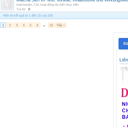
Matcha Slim im Test: Vorteile, Inhaltsstoffe und Wirkungswe
matchaslim
,
Các hoạt động dự kiến thực hiện
Trả lời:
0
Hiển thị kết quả từ 1 đến 20 của 200
1
2
3
4
5
6
→
10
Tiếp >
Đă
Liê