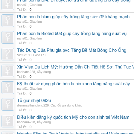
Phân bón lá BM: Bí quyết tối ưu dinh dưỡng cho cây trồng
nana01
,
Giao lưu
Trả lời:
0
Phân bón lá blum giúp cây trồng tăng sức đề kháng mạnh
nana01
,
Giao lưu
Trả lời:
0
Phân bón lá Bioted 603 giúp cây trồng tăng năng suất vụ
nana01
,
Giao lưu
Trả lời:
0
Tác Dụng Của Phụ gia pvc Tăng Bề Mặt Bóng Cho Ống
Vietuc190
,
Giao lưu
Trả lời:
0
Xin Visa Du Lịch Mỹ: Hướng Dẫn Chi Tiết Hồ Sơ, Thủ Tục
baohan4228
,
Xây dựng
Trả lời:
0
Kỹ thuật sử dụng phân bón lá bio xanh tăng năng suất cây
nana01
,
Giao lưu
Trả lời:
0
Tủ giữ nhiệt 0826
dienmaythanglong229
,
Các đồ gia dụng khác
Trả lời:
0
Điều kiện đăng ký quốc tịch Mỹ cho con sinh tại Việt Nam
baohan4228
,
Xây dựng
Trả lời:
0