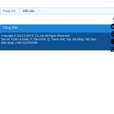
Trang chủ
Diễn đàn
Tiếng Việt
Copyright © 2013 D.M.E.C Co.,Ltd, All Rights Reserved.
Địa chỉ: K190 Lê Duẩn, P. Tân chính, Q. Thanh Khê, Thp. Đà Nẵng, Việt Nam.
Điện thoại: (+84) 5113752506