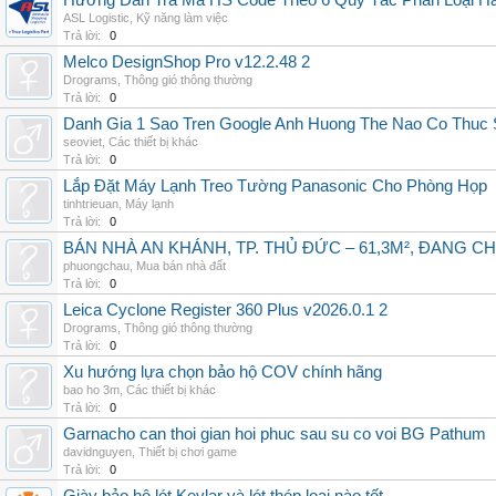
Hướng Dẫn Tra Mã HS Code Theo 6 Quy Tắc Phân Loại H
ASL Logistic
,
Kỹ năng làm việc
Trả lời:
0
Melco DesignShop Pro v12.2.48 2
Drograms
,
Thông gió thông thường
Trả lời:
0
Danh Gia 1 Sao Tren Google Anh Huong The Nao Co Thuc
seoviet
,
Các thiết bị khác
Trả lời:
0
Lắp Đặt Máy Lạnh Treo Tường Panasonic Cho Phòng Họp
tinhtrieuan
,
Máy lạnh
Trả lời:
0
BÁN NHÀ AN KHÁNH, TP. THỦ ĐỨC – 61,3M², ĐANG CH
phuongchau
,
Mua bán nhà đất
Trả lời:
0
Leica Cyclone Register 360 Plus v2026.0.1 2
Drograms
,
Thông gió thông thường
Trả lời:
0
Xu hướng lựa chọn bảo hộ COV chính hãng
bao ho 3m
,
Các thiết bị khác
Trả lời:
0
Garnacho can thoi gian hoi phuc sau su co voi BG Pathum
davidnguyen
,
Thiết bị chơi game
Trả lời:
0