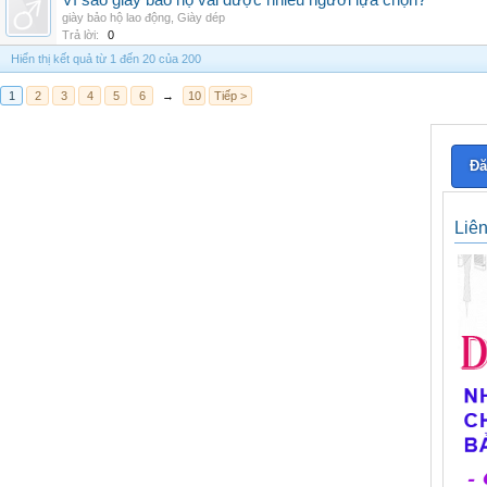
Vì sao giày bảo hộ vải được nhiều người lựa chọn?
giày bảo hộ lao động
,
Giày dép
Trả lời:
0
Hiển thị kết quả từ 1 đến 20 của 200
1
2
3
4
5
6
→
10
Tiếp >
Đă
Liê