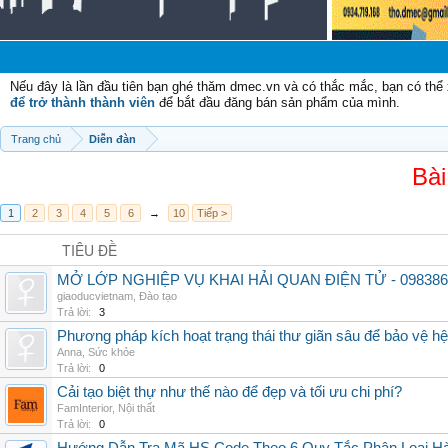
Chà
Nếu đây là lần đầu tiên bạn ghé thăm dmec.vn và có thắc mắc, bạn có th
để trở thành thành viên
để bắt đầu đăng bán sản phẩm của mình.
Trang chủ
Diễn đàn
Bài
1
2
3
4
5
6
→
10
Tiếp >
TIÊU ĐỀ
MỞ LỚP NGHIỆP VỤ KHAI HẢI QUAN ĐIỆN TỬ - 098386
giaoducvietnam
,
Đào tạo
Trả lời:
3
Phương pháp kích hoạt trạng thái thư giãn sâu để bảo vệ h
Anna
,
Sức khỏe
Trả lời:
0
Cải tạo biệt thự như thế nào để đẹp và tối ưu chi phí?
FamInterior
,
Nội thất
Trả lời:
0