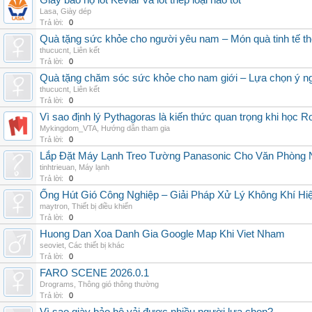
Giày bảo hộ lót Kevlar và lót thép loại nào tốt
Lasa
,
Giày dép
Trả lời:
0
Quà tặng sức khỏe cho người yêu nam – Món quà tinh tế th
thucucnt
,
Liên kết
Trả lời:
0
Quà tặng chăm sóc sức khỏe cho nam giới – Lựa chọn ý ngh
thucucnt
,
Liên kết
Trả lời:
0
Vì sao định lý Pythagoras là kiến thức quan trọng khi học R
Mykingdom_VTA
,
Hướng dẫn tham gia
Trả lời:
0
Lắp Đặt Máy Lạnh Treo Tường Panasonic Cho Văn Phòng 
tinhtrieuan
,
Máy lạnh
Trả lời:
0
Ống Hút Gió Công Nghiệp – Giải Pháp Xử Lý Không Khí H
maytron
,
Thiết bị điều khiển
Trả lời:
0
Huong Dan Xoa Danh Gia Google Map Khi Viet Nham
seoviet
,
Các thiết bị khác
Trả lời:
0
FARO SCENE 2026.0.1
Drograms
,
Thông gió thông thường
Trả lời:
0