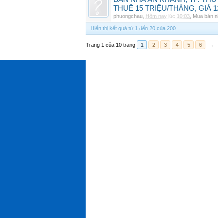
THUÊ 15 TRIỆU/THÁNG, GIÁ 1
phuongchau
,
Hôm nay lúc 10:03
,
Mua bán n
Hiển thị kết quả từ 1 đến 20 của 200
Trang 1 của 10 trang
1
2
3
4
5
6
→