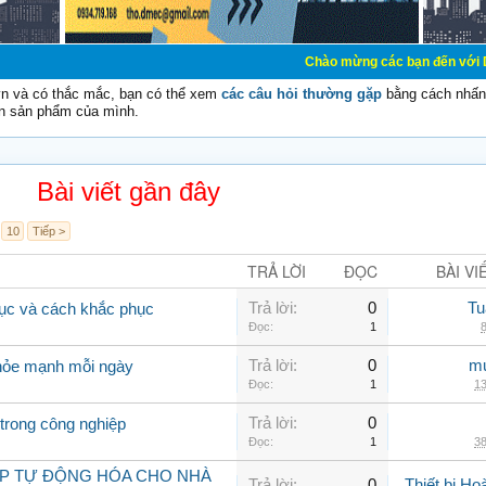
Chào mừng các bạn đến với Diễn đàn Cơ Điệ
vn và có thắc mắc, bạn có thể xem
các câu hỏi thường gặp
bằng cách nhấn 
n sản phẩm của mình.
Bài viết gần đây
10
Tiếp >
TRẢ LỜI
ĐỌC
BÀI VI
Trả lời:
0
Tu
rục và cách khắc phục
Đọc:
1
8
Trả lời:
0
mu
khỏe mạnh mỗi ngày
Đọc:
1
13
Trả lời:
0
trong công nghiệp
Đọc:
1
38
ÁP TỰ ĐỘNG HÓA CHO NHÀ
Trả lời:
0
Thiết bị H