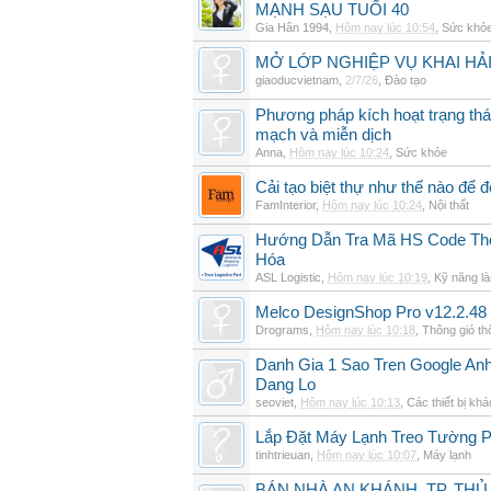
MẠNH SẠU TUỔI 40
Gia Hân 1994
,
Hôm nay lúc 10:54
,
Sức khỏ
MỞ LỚP NGHIỆP VỤ KHAI HẢI
giaoducvietnam
,
2/7/26
,
Đào tạo
Phương pháp kích hoạt trạng thái
mạch và miễn dịch
Anna
,
Hôm nay lúc 10:24
,
Sức khỏe
Cải tạo biệt thự như thế nào để đ
FamInterior
,
Hôm nay lúc 10:24
,
Nội thất
Hướng Dẫn Tra Mã HS Code The
Hóa
ASL Logistic
,
Hôm nay lúc 10:19
,
Kỹ năng là
Melco DesignShop Pro v12.2.48
Drograms
,
Hôm nay lúc 10:18
,
Thông gió t
Danh Gia 1 Sao Tren Google An
Dang Lo
seoviet
,
Hôm nay lúc 10:13
,
Các thiết bị khá
Lắp Đặt Máy Lạnh Treo Tường 
tinhtrieuan
,
Hôm nay lúc 10:07
,
Máy lạnh
BÁN NHÀ AN KHÁNH, TP. THỦ