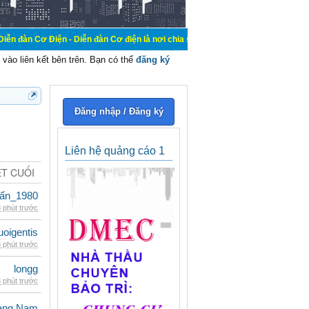
n - Diễn đàn Cơ điện là nơi chia sẽ kiến thức kinh nghiệm trong lãnh vực cơ đ
vào liên kết bên trên. Bạn có thể
đăng ký
Đăng nhập / Đăng ký
Liên hệ quảng cáo 1
ẾT CUỐI
ấn_1980
 phút trước
oigentis
 phút trước
longg
 phút trước
oàng Nam