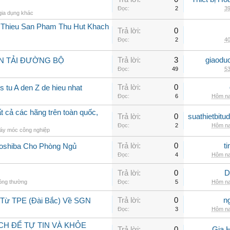
Đọc:
2
39
gia dụng khác
i Thieu San Pham Thu Hut Khach
Trả lời:
0
Đọc:
2
40
Trả lời:
3
giaodu
N TẢI ĐƯỜNG BỘ
Đọc:
49
53
Trả lời:
0
 tu A den Z de hieu nhat
Đọc:
6
Hôm na
 cả các hãng trên toàn quốc,
Trả lời:
0
suathietbit
Đọc:
2
Hôm na
áy móc công nghiệp
Trả lời:
0
t
Toshiba Cho Phòng Ngủ
Đọc:
4
Hôm na
Trả lời:
0
D
hông thường
Đọc:
5
Hôm na
Trả lời:
0
n
 Từ TPE (Đài Bắc) Về SGN
Đọc:
3
Hôm na
CH ĐỂ TỰ TIN VÀ KHỎE
Trả lời:
0
Gia 