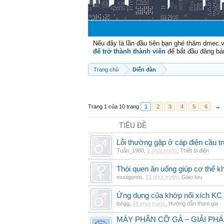
Nếu đây là lần đầu tiên bạn ghé thăm dmec.
để trở thành thành viên
để bắt đầu đăng bá
Trang chủ
Diễn đàn
Trang 1 của 10 trang
1
2
3
4
5
6
→
TIÊU ĐỀ
Lỗi thường gặp ở cáp điện cầu t
Tuấn_1980
,
8 phút trước
,
Thiết bị điện
Thói quen ăn uống giúp cơ thể 
muoigentis
,
13 phút trước
,
Giao lưu
Ứng dụng của khớp nối xích KC 
longg
,
38 phút trước
,
Hướng dẫn tham gia
MÁY PHÂN CỠ GÀ – GIẢI PH