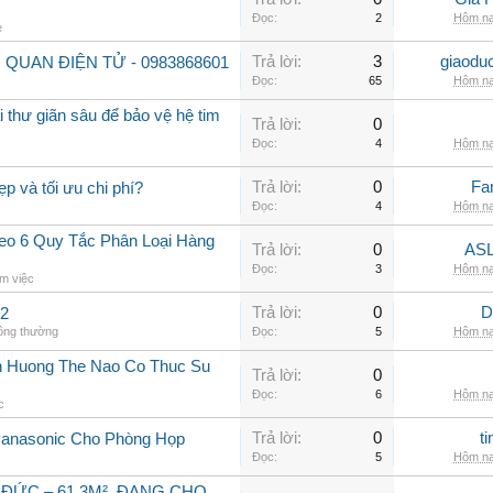
Đọc:
2
Hôm na
e
Trả lời:
3
giaodu
 QUAN ĐIỆN TỬ - 0983868601
Đọc:
65
Hôm na
 thư giãn sâu để bảo vệ hệ tim
Trả lời:
0
Đọc:
4
Hôm na
Trả lời:
0
Fa
ẹp và tối ưu chi phí?
Đọc:
4
Hôm na
o 6 Quy Tắc Phân Loại Hàng
Trả lời:
0
ASL
Đọc:
3
Hôm na
m việc
Trả lời:
0
D
 2
hông thường
Đọc:
5
Hôm na
h Huong The Nao Co Thuc Su
Trả lời:
0
Đọc:
6
Hôm na
c
Trả lời:
0
t
Panasonic Cho Phòng Họp
Đọc:
5
Hôm na
 ĐỨC – 61,3M², ĐANG CHO