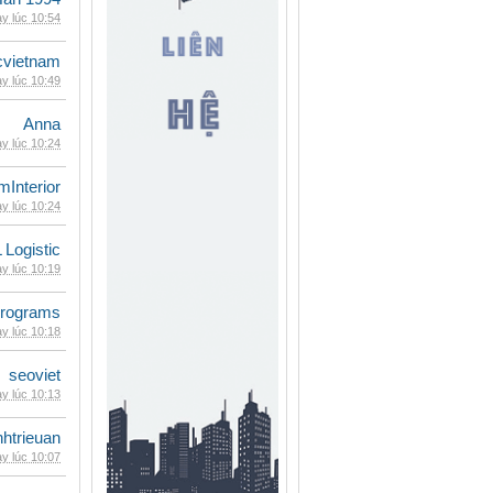
y lúc 10:54
cvietnam
y lúc 10:49
Anna
y lúc 10:24
mInterior
y lúc 10:24
 Logistic
y lúc 10:19
rograms
y lúc 10:18
seoviet
y lúc 10:13
inhtrieuan
y lúc 10:07