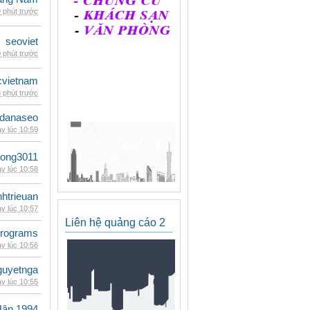
 phút trước
seoviet
 phút trước
cvietnam
 phút trước
danaseo
y lúc 10:59
udong3011
y lúc 10:58
inhtrieuan
y lúc 10:57
Liên hệ quảng cáo 2
rograms
y lúc 10:56
guyetnga
y lúc 10:55
Hân 1994