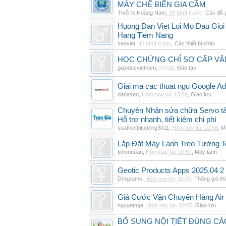
MÁY CHẾ BIẾN GIA CẦM
Thiết bị Hoàng Nam
,
39 phút trước
,
Các đồ 
Huong Dan Viet Loi Mo Dau Gio
Hang Tiem Nang
seoviet
,
40 phút trước
,
Các thiết bị khác
HỌC CHỨNG CHỈ SƠ CẤP VẬ
giaoducvietnam
,
2/7/26
,
Đào tạo
Giai ma cac thuat ngu Google Ads
danaseo
,
Hôm nay lúc 10:59
,
Giao lưu
Chuyên Nhận sửa chữa Servo tất
Hỗ trợ nhanh, tiết kiệm chi phí
suathietbitudong3011
,
Hôm nay lúc 10:58
,
M
Lắp Đặt Máy Lạnh Treo Tường 
tinhtrieuan
,
Hôm nay lúc 10:57
,
Máy lạnh
Geotic Products Apps 2025.04 2
Drograms
,
Hôm nay lúc 10:56
,
Thông gió t
Giá Cước Vận Chuyển Hàng Air
nguyetnga
,
Hôm nay lúc 10:55
,
Giao lưu
BỔ SUNG NỘI TIẾT ĐÚNG CÁ