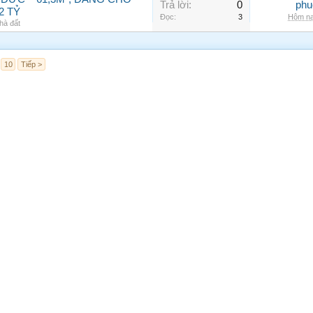
Trả lời:
0
phu
2 TỶ
Đọc:
3
Hôm na
hà đất
10
Tiếp >