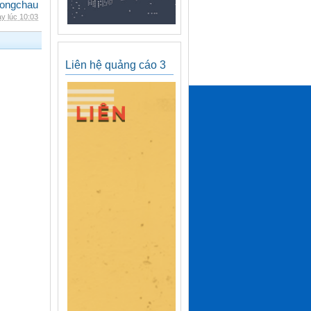
ongchau
y lúc 10:03
Liên hệ quảng cáo 3