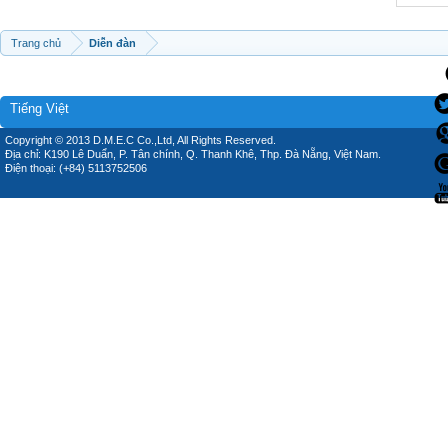
Trang chủ
Diễn đàn
Tiếng Việt
Copyright © 2013 D.M.E.C Co.,Ltd, All Rights Reserved.
Địa chỉ: K190 Lê Duẩn, P. Tân chính, Q. Thanh Khê, Thp. Đà Nẵng, Việt Nam.
Điện thoại: (+84) 5113752506