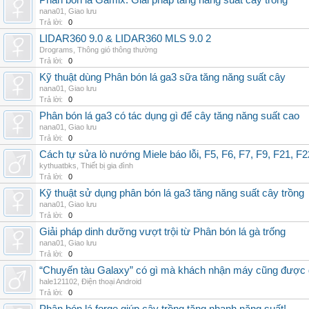
Phân bón lá Gamix: Giải pháp tăng năng suất cây trồng
nana01
,
Giao lưu
Trả lời:
0
LIDAR360 9.0 & LIDAR360 MLS 9.0 2
Drograms
,
Thông gió thông thường
Trả lời:
0
Kỹ thuật dùng Phân bón lá ga3 sữa tăng năng suất cây
nana01
,
Giao lưu
Trả lời:
0
Phân bón lá ga3 có tác dụng gì để cây tăng năng suất cao
nana01
,
Giao lưu
Trả lời:
0
Cách tự sửa lò nướng Miele báo lỗi, F5, F6, F7, F9, F21, F2
kythuatbks
,
Thiết bị gia đình
Trả lời:
0
Kỹ thuật sử dụng phân bón lá ga3 tăng năng suất cây trồng
nana01
,
Giao lưu
Trả lời:
0
Giải pháp dinh dưỡng vượt trội từ Phân bón lá gà trống
nana01
,
Giao lưu
Trả lời:
0
“Chuyến tàu Galaxy” có gì mà khách nhận máy cũng được đ
hale121102
,
Điện thoại Android
Trả lời:
0