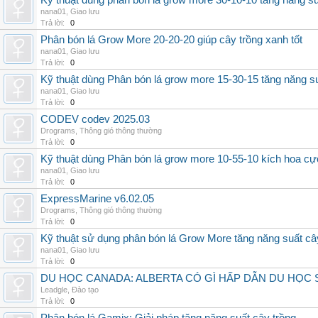
Kỹ thuật dùng phân bón lá grow more 30-10-10 tăng năng s
nana01
,
Giao lưu
Trả lời:
0
Phân bón lá Grow More 20-20-20 giúp cây trồng xanh tốt
nana01
,
Giao lưu
Trả lời:
0
Kỹ thuật dùng Phân bón lá grow more 15-30-15 tăng năng s
nana01
,
Giao lưu
Trả lời:
0
CODEV codev 2025.03
Drograms
,
Thông gió thông thường
Trả lời:
0
Kỹ thuật dùng Phân bón lá grow more 10-55-10 kích hoa cự
nana01
,
Giao lưu
Trả lời:
0
ExpressMarine v6.02.05
Drograms
,
Thông gió thông thường
Trả lời:
0
Kỹ thuật sử dụng phân bón lá Grow More tăng năng suất câ
nana01
,
Giao lưu
Trả lời:
0
DU HỌC CANADA: ALBERTA CÓ GÌ HẤP DẪN DU HỌC 
Leadgle
,
Đào tạo
Trả lời:
0