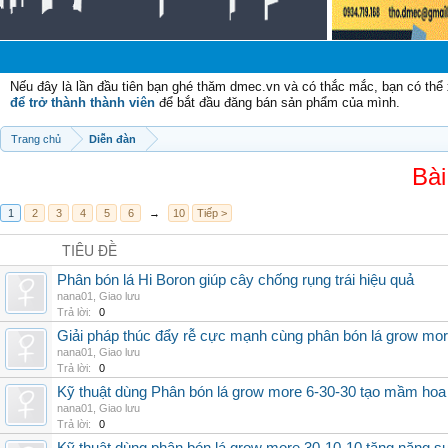
Nếu đây là lần đầu tiên bạn ghé thăm dmec.vn và có thắc mắc, bạn có th
để trở thành thành viên
để bắt đầu đăng bán sản phẩm của mình.
Trang chủ
Diễn đàn
Bài
1
2
3
4
5
6
→
10
Tiếp >
TIÊU ĐỀ
Phân bón lá Hi Boron giúp cây chống rụng trái hiệu quả
nana01
,
Giao lưu
Trả lời:
0
Giải pháp thúc đẩy rễ cực mạnh cùng phân bón lá grow mo
nana01
,
Giao lưu
Trả lời:
0
Kỹ thuật dùng Phân bón lá grow more 6-30-30 tạo mầm hoa
nana01
,
Giao lưu
Trả lời:
0