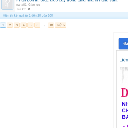
Phân bón lá forge giúp cây trồng tăng nhanh năng suất!
nana01
,
Giao lưu
Trả lời:
0
Hiển thị kết quả từ 1 đến 20 của 200
1
2
3
4
5
6
→
10
Tiếp >
Đă
Liê