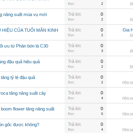
Đọc:
2
34
Trả lời:
0
ng năng suất mùa vụ mới
Đọc:
2
42
Trả lời:
0
Gia 
HIỆU CỦA TUỔI MÃN KINH
Đọc:
2
42
Trả lời:
0
tối ưu từ Phân bón lá C30
Đọc:
3
49
Trả lời:
0
ăng đậu quả hiệu quả
Đọc:
2
56
Trả lời:
0
 tăng tỷ lệ đậu quả
Đọc:
2
Hôm na
Trả lời:
0
roca tăng năng suất cây
Đọc:
4
Hôm na
Trả lời:
0
boom flower tăng năng suất
Đọc:
5
Hôm na
Trả lời:
0
 bón gốc được không?
Đọc:
4
Hôm na