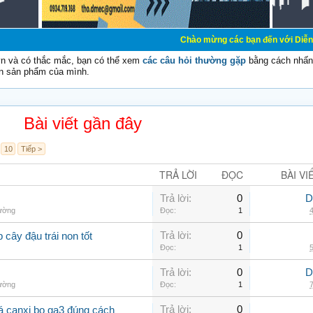
Chào mừng các bạn đến với Diễn đàn Cơ Điện - 
vn và có thắc mắc, bạn có thể xem
các câu hỏi thường gặp
bằng cách nhấn 
n sản phẩm của mình.
Bài viết gần đây
10
Tiếp >
TRẢ LỜI
ĐỌC
BÀI VI
Trả lời:
0
D
hường
Đọc:
1
4
Trả lời:
0
 cây đậu trái non tốt
Đọc:
1
5
Trả lời:
0
D
hường
Đọc:
1
7
Trả lời:
0
 lá canxi bo ga3 đúng cách