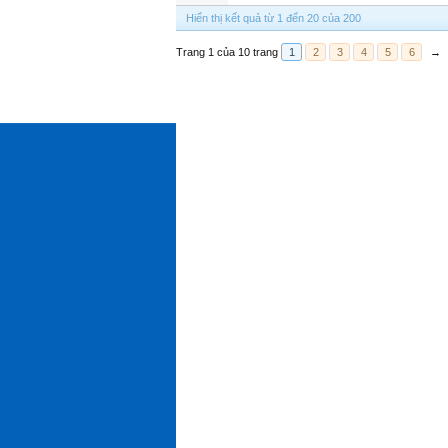
Hiển thị kết quả từ 1 đến 20 của 200
Trang 1 của 10 trang
1
2
3
4
5
6
→