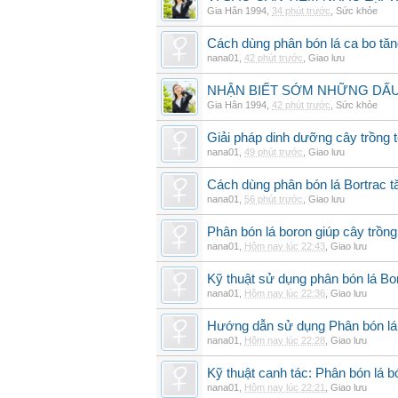
Gia Hân 1994
,
34 phút trước
,
Sức khỏe
Cách dùng phân bón lá ca bo tă
nana01
,
42 phút trước
,
Giao lưu
NHẬN BIẾT SỚM NHỮNG DẤU 
Gia Hân 1994
,
42 phút trước
,
Sức khỏe
Giải pháp dinh dưỡng cây trồng 
nana01
,
49 phút trước
,
Giao lưu
Cách dùng phân bón lá Bortrac t
nana01
,
56 phút trước
,
Giao lưu
Phân bón lá boron giúp cây trồng
nana01
,
Hôm nay lúc 22:43
,
Giao lưu
Kỹ thuật sử dụng phân bón lá Bo
nana01
,
Hôm nay lúc 22:36
,
Giao lưu
Hướng dẫn sử dụng Phân bón lá 
nana01
,
Hôm nay lúc 22:28
,
Giao lưu
Kỹ thuật canh tác: Phân bón lá
nana01
,
Hôm nay lúc 22:21
,
Giao lưu