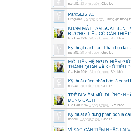
nana01
,
13 phút trước
,
Giao lưu
ParkSEIS 3.0
Drograms
,
15 phút trước
,
Thông gió thông 
KHÁM MẮT TẦM SOÁT BỆNH 
ĐƯỜNG: LIỆU CÓ CẦN THIẾT
Gia Hân 1994
,
20 phút trước
,
Sức khỏe
Kỹ thuật canh tác: Phân bón lá c
nana01
,
20 phút trước
,
Giao lưu
MỐI LIÊN HỆ NGUY HIỂM GI
THÀNH QUẢN VÀ KHÓ TIÊU 
Gia Hân 1994
,
23 phút trước
,
Sức khỏe
Kỹ thuật dùng phân bón lá canxi
nana01
,
26 phút trước
,
Giao lưu
TRẺ BỊ VIÊM MŨI DỊ ỨNG: N
ĐÚNG CÁCH
Gia Hân 1994
,
27 phút trước
,
Sức khỏe
Kỹ thuật sử dụng phân bón lá ca
nana01
,
33 phút trước
,
Giao lưu
VÌ SAO CẦN TIÊM NHẮC LẠI 