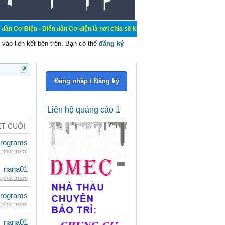
Diễn đàn Cơ điện là nơi chia sẽ kiến thức kinh nghiệm trong lãnh vực cơ điện,
vào liên kết bên trên. Bạn có thể
đăng ký
Đăng nhập / Đăng ký
Liên hệ quảng cáo 1
ẾT CUỐI
rograms
 phút trước
nana01
 phút trước
rograms
 phút trước
nana01