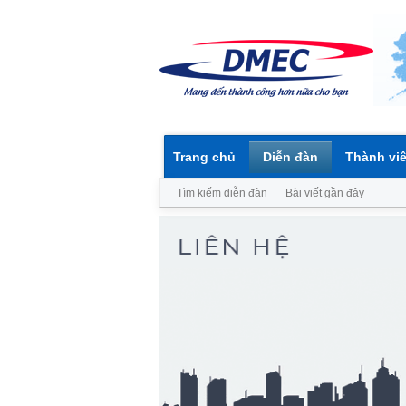
Trang chủ
Diễn đàn
Thành vi
Tìm kiếm diễn đàn
Bài viết gần đây