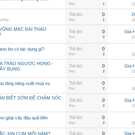
Đọc:
1
13
Trả lời:
0
D
thường
Đọc:
1
15
VÕNG MẠC ĐÁI THÁO
Trả lời:
0
Gia 
?
Đọc:
2
20
Trả lời:
0
anxi bo có tác dụng gì?
Đọc:
2
20
ỮA TRÀO NGƯỢC HỌNG -
Trả lời:
0
Gia 
ĐẦY BỤNG
Đọc:
2
23
Trả lời:
0
 bo tăng năng suất mùa vụ
Đọc:
2
26
HẬN BIẾT SỚM ĐỂ CHĂM SÓC
Trả lời:
0
Gia 
Đọc:
2
27
Trả lời:
0
nxi giúp cây đậu quả bền
Đọc:
2
33
Trả lời:
0
Gia 
VẮC-XIN CÚM MỖI NĂM?