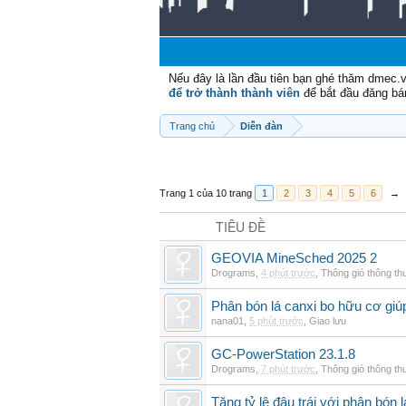
Nếu đây là lần đầu tiên bạn ghé thăm dmec.
để trở thành thành viên
để bắt đầu đăng bá
Trang chủ
Diễn đàn
Trang 1 của 10 trang
1
2
3
4
5
6
→
TIÊU ĐỀ
GEOVIA MineSched 2025 2
Drograms
,
4 phút trước
,
Thông gió thông t
Phân bón lá canxi bo hữu cơ giúp
nana01
,
5 phút trước
,
Giao lưu
GC-PowerStation 23.1.8
Drograms
,
7 phút trước
,
Thông gió thông t
Tăng tỷ lệ đậu trái với phân bón