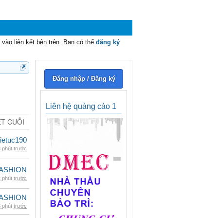
vào liên kết bên trên. Bạn có thể
đăng ký
Đăng nhập / Đăng ký
Liên hệ quảng cáo 1
ẾT CUỐI
ietuc190
 phút trước
ASHION
 phút trước
ASHION
 phút trước