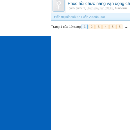
Phục hồi chức năng vận động cho
uyenuyen01
,
Hôm nay lúc 20:42
,
Giao lưu
Hiển thị kết quả từ 1 đến 20 của 200
Trang 1 của 10 trang
1
2
3
4
5
6
→