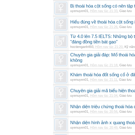
Bị thoái hóa cột sống có nên tập
uyenuyen01
,
Hôm nay lúc 21:33
,
Giao lưu
Hiểu đúng về thoái hóa cột sống 
uyenuyen01
,
Hôm nay lúc 21:26
,
Giao lưu
Từ 4.0 lên 7.5 IELTS: Những bộ t
"đáng đồng tiền bát gạo"
hoctienganh493
,
Hôm nay lúc 21:20
,
Kỹ năn
Chuyên gia giải đáp: Mổ thoái h
không
uyenuyen01
,
Hôm nay lúc 21:18
,
Giao lưu
Khám thoái hóa đốt sống cổ ở đâ
uyenuyen01
,
Hôm nay lúc 21:11
,
Giao lưu
Chuyên gia giải mã biểu hiện thoá
uyenuyen01
,
Hôm nay lúc 21:04
,
Giao lưu
Nhận diện triệu chứng thoái hó
uyenuyen01
,
Hôm nay lúc 20:56
,
Giao lưu
Nhận diện hình ảnh x quang thoái
uyenuyen01
,
Hôm nay lúc 20:49
,
Giao lưu