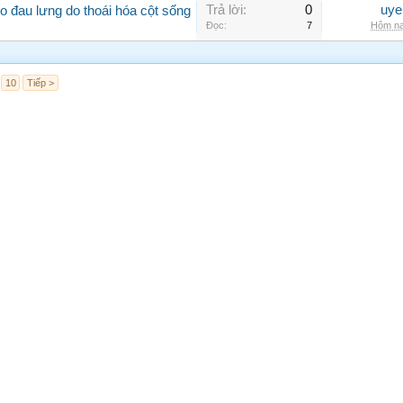
Trả lời:
0
uye
 đau lưng do thoái hóa cột sống
Đọc:
7
Hôm na
10
Tiếp >