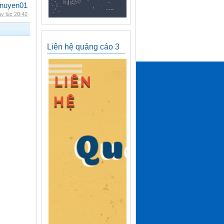
nuyen01
y lúc 20:42
Liên hệ quảng cáo 3