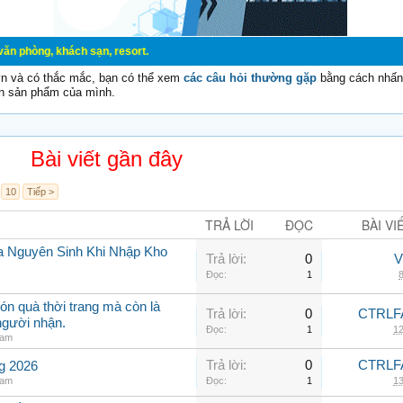
, khách sạn, resort.
vn và có thắc mắc, bạn có thể xem
các câu hỏi thường gặp
bằng cách nhấn 
n sản phẩm của mình.
Bài viết gần đây
10
Tiếp >
TRẢ LỜI
ĐỌC
BÀI VI
a Nguyên Sinh Khi Nhập Kho
Trả lời:
0
V
Đọc:
1
8
ón quà thời trang mà còn là
Trả lời:
0
CTRLF
người nhận.
Đọc:
1
12
nam
Trả lời:
0
CTRLF
ng 2026
nam
Đọc:
1
13