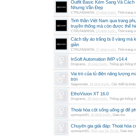
Outfit Basic Kém Sang Và Các
Nhưng Vẫn Đẹp
CTRLFASHION
,
13 phút trước
,
Thời trang 
Tinh thần Việt Nam qua trang p
truyền thống mà còn được thể h
CTRLFASHION
,
14 phút trước
,
Thời trang 
Cách tẩy áo trắng bị ố vàng mà 
giản
CTRLFASHION
,
17 phút trước
,
Thời trang 
InSoft Automation IMP v14.4
Drograms
,
18 phút trước
,
Thông gió thông 
Vai trò của tủ điện năng lượng mặ
trời
Saigonsolar
,
34 phút trước
,
Các thiết bị khác
EthoVision XT 16.0
Drograms
,
39 phút trước
,
Thông gió thông 
Thoái hóa cột sống uống gì để p
uyenuyen01
,
54 phút trước
,
Giao lưu
Chuyên gia giải đáp: Thoái hóa c
uyenuyen01
,
Hôm nay lúc 21:41
,
Giao lưu