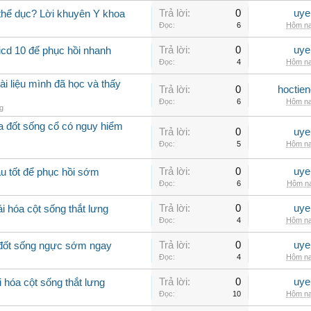
Trả lời:
0
uye
 thể dục? Lời khuyên Y khoa
Đọc:
6
Hôm na
Trả lời:
0
uye
icd 10 để phục hồi nhanh
Đọc:
4
Hôm na
ài liệu mình đã học và thấy
Trả lời:
0
hoctie
Đọc:
6
Hôm na
g
óa đốt sống cổ có nguy hiểm
Trả lời:
0
uye
Đọc:
5
Hôm na
Trả lời:
0
uye
u tốt để phục hồi sớm
Đọc:
6
Hôm na
Trả lời:
0
uye
i hóa cột sống thắt lưng
Đọc:
4
Hôm na
Trả lời:
0
uye
a đốt sống ngực sớm ngay
Đọc:
4
Hôm na
Trả lời:
0
uye
 hóa cột sống thắt lưng
Đọc:
10
Hôm na