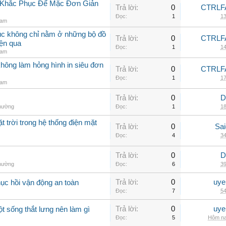
h Khắc Phục Để Mặc Đơn Giản
Trả lời:
0
CTRLF
Đọc:
1
13
nam
hục không chỉ nằm ở những bộ đồ
Trả lời:
0
CTRLF
iện qua
Đọc:
1
14
nam
không làm hỏng hình in siêu đơn
Trả lời:
0
CTRLF
Đọc:
1
17
nam
Trả lời:
0
D
thường
Đọc:
1
18
t trời trong hệ thống điện mặt
Trả lời:
0
Sai
Đọc:
4
34
Trả lời:
0
D
thường
Đọc:
6
39
Trả lời:
0
uye
hục hồi vận động an toàn
Đọc:
7
54
Trả lời:
0
uye
ột sống thắt lưng nên làm gì
Đọc:
5
Hôm na