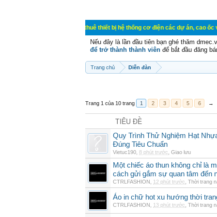
a bán, ký gửi, cho thuê thiết bị hệ thống cơ điện các dự án, cao ốc văn phòng
Nếu đây là lần đầu tiên bạn ghé thăm dmec.
để trở thành thành viên
để bắt đầu đăng bá
Trang chủ
Diễn đàn
Trang 1 của 10 trang
1
2
3
4
5
6
→
TIÊU ĐỀ
Quy Trình Thử Nghiệm Hạt Nhự
Đúng Tiêu Chuẩn
Vietuc190
,
8 phút trước
,
Giao lưu
Một chiếc áo thun không chỉ là m
cách gửi gắm sự quan tâm đến 
CTRLFASHION
,
12 phút trước
,
Thời trang 
Áo in chữ hot xu hướng thời tra
CTRLFASHION
,
13 phút trước
,
Thời trang 