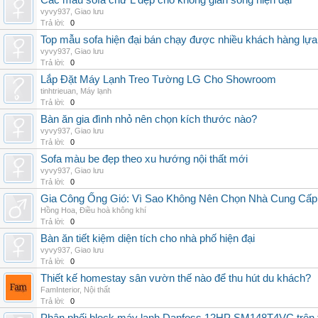
Các mẫu sofa chữ L đẹp cho không gian sống hiện đại
vyvy937
,
Giao lưu
Trả lời:
0
Top mẫu sofa hiện đại bán chạy được nhiều khách hàng lự
vyvy937
,
Giao lưu
Trả lời:
0
Lắp Đặt Máy Lạnh Treo Tường LG Cho Showroom
tinhtrieuan
,
Máy lạnh
Trả lời:
0
Bàn ăn gia đình nhỏ nên chọn kích thước nào?
vyvy937
,
Giao lưu
Trả lời:
0
Sofa màu be đẹp theo xu hướng nội thất mới
vyvy937
,
Giao lưu
Trả lời:
0
Gia Công Ống Gió: Vì Sao Không Nên Chọn Nhà Cung Cấp
Hồng Hoa
,
Điều hoà không khí
Trả lời:
0
Bàn ăn tiết kiệm diện tích cho nhà phố hiện đại
vyvy937
,
Giao lưu
Trả lời:
0
Thiết kế homestay sân vườn thế nào để thu hút du khách?
FamInterior
,
Nội thất
Trả lời:
0