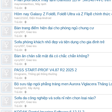
Phân phối block máy lạnh Danfoss 12HP SM148T4VC trên t
maynendanfoss
,
Máy lạnh
Trả lời:
0
Hôm nay Galaxy Z Fold8, Fold8 Ultra và Z Flip8 chính thức
hale121102
,
Điện thoại Android
Trả lời:
0
Bàn trang điểm hiện đại cho phòng ngủ chung cư
vyvy937
,
Giao lưu
Trả lời:
0
Sofa phòng khách nhỏ đẹp và tiện dụng cho gia đình trẻ
vyvy937
,
Giao lưu
Trả lời:
0
Bàn ăn chân sắt mặt đá có chắc chắn không?
vyvy937
,
Giao lưu
Trả lời:
0
PASS START-PROF V4.87 R2 2025 2
Drograms
,
Thông gió thông thường
Trả lời:
0
Bộ sưu tập ngói phẳng tráng men Aurora Viglacera Thăng L
hadng243
,
Xây dựng
Trả lời:
0
Sofa da công nghiệp và sofa nỉ nên chọn loại nào?
vyvy937
,
Giao lưu
Trả lời:
0