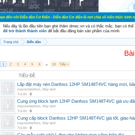
ễn đàn Cơ Điện - Diễn đàn Cơ điện là nơi chia sẽ kiến thức kinh nghiệm trong l
Nếu đây là lần đầu tiên bạn ghé thăm dmec.vn và có thắc mắc, bạn có th
để trở thành thành viên
để bắt đầu đăng bán sản phẩm của mình.
Trang chủ
Diễn đàn
Bài
1
2
3
4
5
6
→
10
Tiếp >
TIÊU ĐỀ
Lắp đặt máy nén Danfoss 12HP SM148T4VC hàng mới, bảo 
maynendanfoss
,
Máy lạnh
Trả lời:
0
Cung ứng block lạnh 12HP Danfoss SM148T4VC giá ưu đãi, 
maynendanfoss
,
Máy lạnh
Trả lời:
0
Cung cấp block Danfoss 12HP SM148T4VC giá tốt, giao hàng
maynendanfoss
,
Máy lạnh
Trả lời:
0