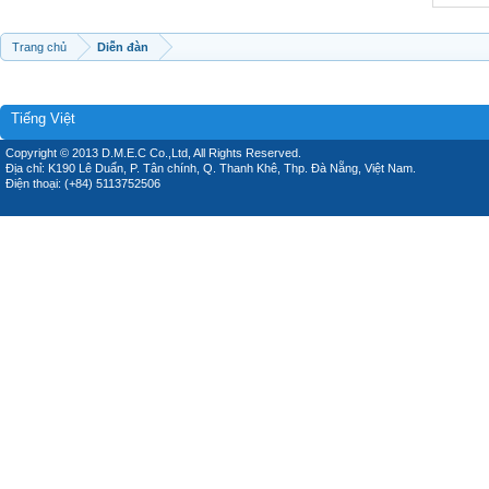
Trang chủ
Diễn đàn
Tiếng Việt
Copyright © 2013 D.M.E.C Co.,Ltd, All Rights Reserved.
Địa chỉ: K190 Lê Duẩn, P. Tân chính, Q. Thanh Khê, Thp. Đà Nẵng, Việt Nam.
Điện thoại: (+84) 5113752506