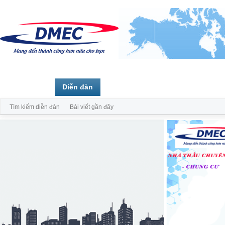
Trang chủ
Diễn đàn
Thành viên
Tìm kiếm diễn đàn
Bài viết gần đây