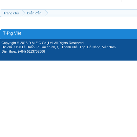
Trang chủ
Diễn đàn
Tiếng Việt
Copyright © 2013 D.M.E.C Co.,Ltd, All Rights Reserved.
Địa chỉ: K190 Lê Duẩn, P. Tân chính, Q. Thanh Khê, Thp. Đà Nẵng, Việt Nam.
Điện thoại: (+84) 5113752506