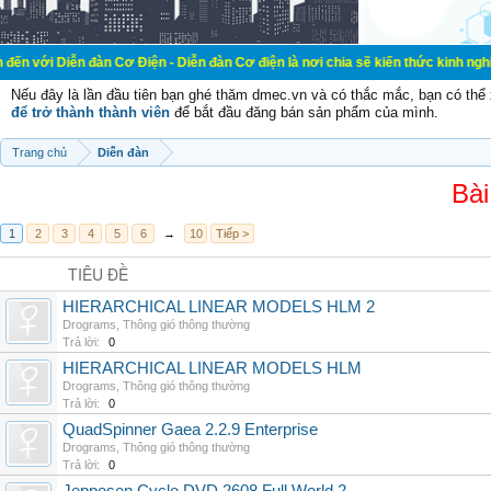
ễn đàn Cơ Điện - Diễn đàn Cơ điện là nơi chia sẽ kiến thức kinh nghiệm trong 
Nếu đây là lần đầu tiên bạn ghé thăm dmec.vn và có thắc mắc, bạn có th
để trở thành thành viên
để bắt đầu đăng bán sản phẩm của mình.
Trang chủ
Diễn đàn
Bài
1
2
3
4
5
6
→
10
Tiếp >
TIÊU ĐỀ
HIERARCHICAL LINEAR MODELS HLM 2
Drograms
,
Thông gió thông thường
Trả lời:
0
HIERARCHICAL LINEAR MODELS HLM
Drograms
,
Thông gió thông thường
Trả lời:
0
QuadSpinner Gaea 2.2.9 Enterprise
Drograms
,
Thông gió thông thường
Trả lời:
0