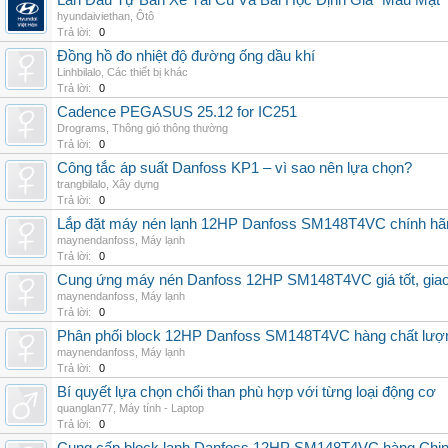
Lần Đầu Tự Bán Xe Tải Cũ Và Bài Học Định Giá "Máu Mặt"
hyundaiviethan
,
Ôtô
Trả lời:
0
Đồng hồ đo nhiệt độ đường ống dầu khí
Linhbilalo
,
Các thiết bị khác
Trả lời:
0
Cadence PEGASUS 25.12 for IC251
Drograms
,
Thông gió thông thường
Trả lời:
0
Công tắc áp suất Danfoss KP1 – vì sao nên lựa chọn?
trangbilalo
,
Xây dựng
Trả lời:
0
Lắp đặt máy nén lạnh 12HP Danfoss SM148T4VC chính hãng, 
maynendanfoss
,
Máy lạnh
Trả lời:
0
Cung ứng máy nén Danfoss 12HP SM148T4VC giá tốt, giao h
maynendanfoss
,
Máy lạnh
Trả lời:
0
Phân phối block 12HP Danfoss SM148T4VC hàng chất lượng,
maynendanfoss
,
Máy lạnh
Trả lời:
0
Bí quyết lựa chọn chổi than phù hợp với từng loại động cơ
quanglan77
,
Máy tính - Laptop
Trả lời:
0