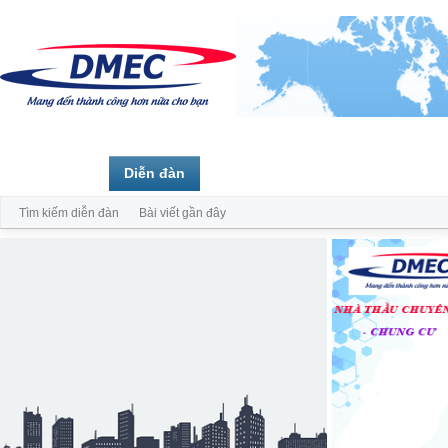
Trang chủ
Diễn đàn
Thành viên
Tìm kiếm diễn đàn
Bài viết gần đây