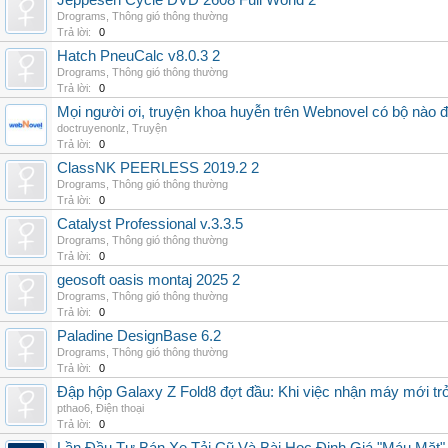
Jeppesen Cycle DVD 2608 Full World 2
Drograms
,
Thông gió thông thường
Trả lời:
0
Hatch PneuCalc v8.0.3 2
Drograms
,
Thông gió thông thường
Trả lời:
0
Mọi người ơi, truyện khoa huyễn trên Webnovel có bộ nào
doctruyenonlz
,
Truyện
Trả lời:
0
ClassNK PEERLESS 2019.2 2
Drograms
,
Thông gió thông thường
Trả lời:
0
Catalyst Professional v.3.3.5
Drograms
,
Thông gió thông thường
Trả lời:
0
geosoft oasis montaj 2025 2
Drograms
,
Thông gió thông thường
Trả lời:
0
Paladine DesignBase 6.2
Drograms
,
Thông gió thông thường
Trả lời:
0
Đập hộp Galaxy Z Fold8 đợt đầu: Khi việc nhận máy mới tr
pthao6
,
Điện thoại
Trả lời:
0