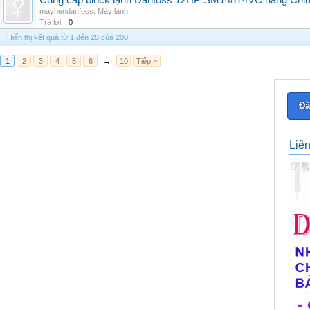
Cung cấp block lạnh Danfoss 12HP SM148T4VC hàng China, g
maynendanfoss
,
Máy lạnh
Trả lời:
0
Hiển thị kết quả từ 1 đến 20 của 200
1
2
3
4
5
6
→
10
Tiếp >
Đă
Liê