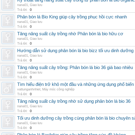
Kỹ thuật tăng năng suất cây trồng từ phân bón lá bio organic
nana01
,
Giao lưu
Trả lời:
0
Phân bón lá Bio King giúp cây trồng phục hồi cực nhanh
nana01
,
Giao lưu
Trả lời:
0
Tăng năng suất cây trồng nhờ Phân bón lá bio hữu cơ
nana01
,
Giao lưu
Trả lời:
0
Hướng dẫn sử dụng phân bón lá bio bizz tối ưu dinh dưỡng
nana01
,
Giao lưu
Trả lời:
0
Tăng năng suất cây trồng: Phân bón lá bio 36 giá bao nhiêu
nana01
,
Giao lưu
Trả lời:
0
Tìm hiểu điện trở khô một đầu và những ứng dụng phổ biến 
vattunganhnhiet
,
Máy móc công nghiệp
Trả lời:
0
Tăng năng suất cây trồng nhờ sử dụng phân bón lá bio 36
nana01
,
Giao lưu
Trả lời:
0
Tối ưu dinh dưỡng cây trồng cùng phân bón lá bio chuyên s
nana01
,
Giao lưu
Trả lời:
0