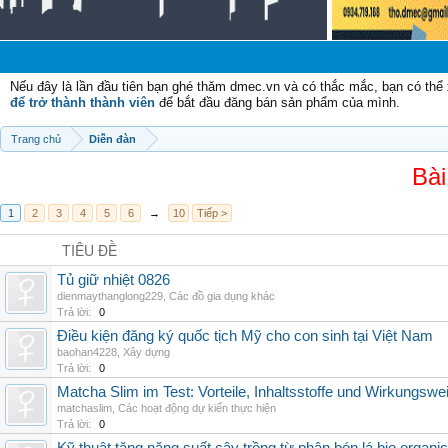
Nếu đây là lần đầu tiên bạn ghé thăm dmec.vn và có thắc mắc, bạn có th
để trở thành thành viên
để bắt đầu đăng bán sản phẩm của mình.
Trang chủ
Diễn đàn
Bài
1
2
3
4
5
6
→
10
Tiếp >
TIÊU ĐỀ
Tủ giữ nhiệt 0826
dienmaythanglong229
,
Các đồ gia dụng khác
Trả lời:
0
Điều kiện đăng ký quốc tịch Mỹ cho con sinh tại Việt Nam
baohan4228
,
Xây dựng
Trả lời:
0
Matcha Slim im Test: Vorteile, Inhaltsstoffe und Wirkungswe
matchaslim
,
Các hoạt động dự kiến thực hiện
Trả lời:
0