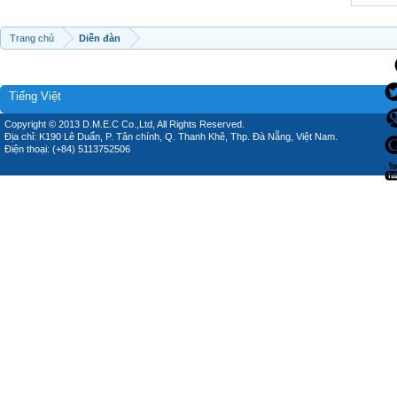
Trang chủ
Diễn đàn
Tiếng Việt
Copyright © 2013 D.M.E.C Co.,Ltd, All Rights Reserved.
Địa chỉ: K190 Lê Duẩn, P. Tân chính, Q. Thanh Khê, Thp. Đà Nẵng, Việt Nam.
Điện thoại: (+84) 5113752506