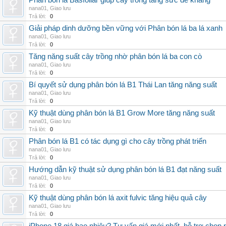
Phân bón lá Basfoliar giúp cây trồng tăng sức đề kháng
nana01
,
Giao lưu
Trả lời:
0
Giải pháp dinh dưỡng bền vững với Phân bón lá ba lá xanh
nana01
,
Giao lưu
Trả lời:
0
Tăng năng suất cây trồng nhờ phân bón lá ba con cò
nana01
,
Giao lưu
Trả lời:
0
Bí quyết sử dụng phân bón lá B1 Thái Lan tăng năng suất
nana01
,
Giao lưu
Trả lời:
0
Kỹ thuật dùng phân bón lá B1 Grow More tăng năng suất
nana01
,
Giao lưu
Trả lời:
0
Phân bón lá B1 có tác dụng gì cho cây trồng phát triển
nana01
,
Giao lưu
Trả lời:
0
Hướng dẫn kỹ thuật sử dụng phân bón lá B1 đạt năng suất
nana01
,
Giao lưu
Trả lời:
0
Kỹ thuật dùng phân bón lá axit fulvic tăng hiệu quả cây
nana01
,
Giao lưu
Trả lời:
0