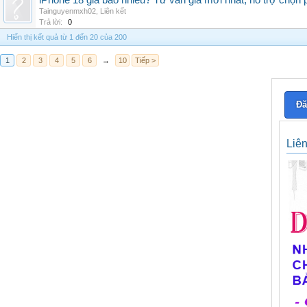
iPhone 18 giá bao nhiêu? Tư vấn giá mới nhất, hỗ trợ chọn
Tainguyenmxh02
,
Liên kết
Trả lời:
0
Hiển thị kết quả từ 1 đến 20 của 200
1
2
3
4
5
6
→
10
Tiếp >
Đă
Liê