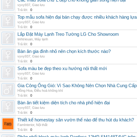
Các mẫu sofa chữ L đẹp cho không gian sống hiện đại
vyvy937
,
Giao lưu
Trả lời:
0
Top mẫu sofa hiện đại bán chạy được nhiều khách hàng lự
vyvy937
,
Giao lưu
Trả lời:
0
Lắp Đặt Máy Lạnh Treo Tường LG Cho Showroom
tinhtrieuan
,
Máy lạnh
Trả lời:
0
Bàn ăn gia đình nhỏ nên chọn kích thước nào?
vyvy937
,
Giao lưu
Trả lời:
0
Sofa màu be đẹp theo xu hướng nội thất mới
vyvy937
,
Giao lưu
Trả lời:
0
Gia Công Ống Gió: Vì Sao Không Nên Chọn Nhà Cung Cấp
Hồng Hoa
,
Điều hoà không khí
Trả lời:
0
Bàn ăn tiết kiệm diện tích cho nhà phố hiện đại
vyvy937
,
Giao lưu
Trả lời:
0
Thiết kế homestay sân vườn thế nào để thu hút du khách?
FamInterior
,
Nội thất
Trả lời:
0