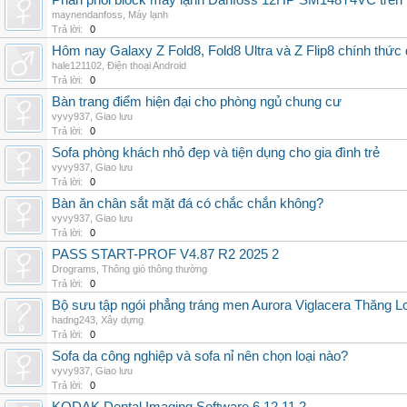
Phân phối block máy lạnh Danfoss 12HP SM148T4VC trên t
maynendanfoss
,
Máy lạnh
Trả lời:
0
Hôm nay Galaxy Z Fold8, Fold8 Ultra và Z Flip8 chính thức
hale121102
,
Điện thoại Android
Trả lời:
0
Bàn trang điểm hiện đại cho phòng ngủ chung cư
vyvy937
,
Giao lưu
Trả lời:
0
Sofa phòng khách nhỏ đẹp và tiện dụng cho gia đình trẻ
vyvy937
,
Giao lưu
Trả lời:
0
Bàn ăn chân sắt mặt đá có chắc chắn không?
vyvy937
,
Giao lưu
Trả lời:
0
PASS START-PROF V4.87 R2 2025 2
Drograms
,
Thông gió thông thường
Trả lời:
0
Bộ sưu tập ngói phẳng tráng men Aurora Viglacera Thăng L
hadng243
,
Xây dựng
Trả lời:
0
Sofa da công nghiệp và sofa nỉ nên chọn loại nào?
vyvy937
,
Giao lưu
Trả lời:
0