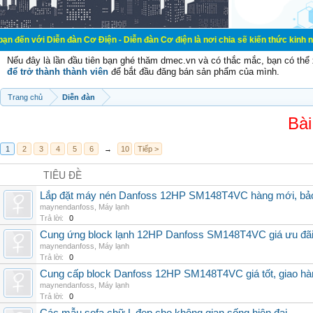
ễn đàn Cơ Điện - Diễn đàn Cơ điện là nơi chia sẽ kiến thức kinh nghiệm trong 
Nếu đây là lần đầu tiên bạn ghé thăm dmec.vn và có thắc mắc, bạn có th
để trở thành thành viên
để bắt đầu đăng bán sản phẩm của mình.
Trang chủ
Diễn đàn
Bài
1
2
3
4
5
6
→
10
Tiếp >
TIÊU ĐỀ
Lắp đặt máy nén Danfoss 12HP SM148T4VC hàng mới, bảo 
maynendanfoss
,
Máy lạnh
Trả lời:
0
Cung ứng block lạnh 12HP Danfoss SM148T4VC giá ưu đãi, 
maynendanfoss
,
Máy lạnh
Trả lời:
0
Cung cấp block Danfoss 12HP SM148T4VC giá tốt, giao hàng
maynendanfoss
,
Máy lạnh
Trả lời:
0