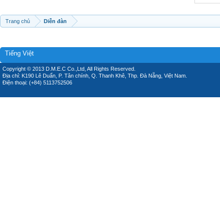
Trang chủ
Diễn đàn
Tiếng Việt
Copyright © 2013 D.M.E.C Co.,Ltd, All Rights Reserved.
Địa chỉ: K190 Lê Duẩn, P. Tân chính, Q. Thanh Khê, Thp. Đà Nẵng, Việt Nam.
Điện thoại: (+84) 5113752506