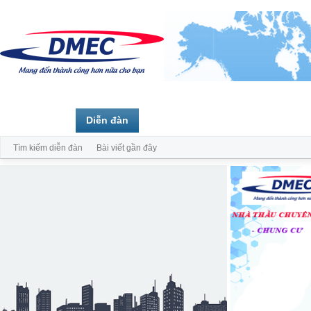
Trang chủ
Diễn đàn
Thành viên
Tìm kiếm diễn đàn
Bài viết gần đây