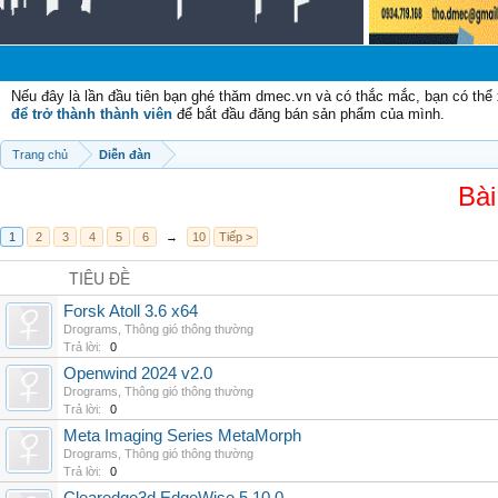
Nếu đây là lần đầu tiên bạn ghé thăm dmec.vn và có thắc mắc, bạn có th
để trở thành thành viên
để bắt đầu đăng bán sản phẩm của mình.
Trang chủ
Diễn đàn
Bài
1
2
3
4
5
6
→
10
Tiếp >
TIÊU ĐỀ
Forsk Atoll 3.6 x64
Drograms
,
Thông gió thông thường
Trả lời:
0
Openwind 2024 v2.0
Drograms
,
Thông gió thông thường
Trả lời:
0
Meta Imaging Series MetaMorph
Drograms
,
Thông gió thông thường
Trả lời:
0