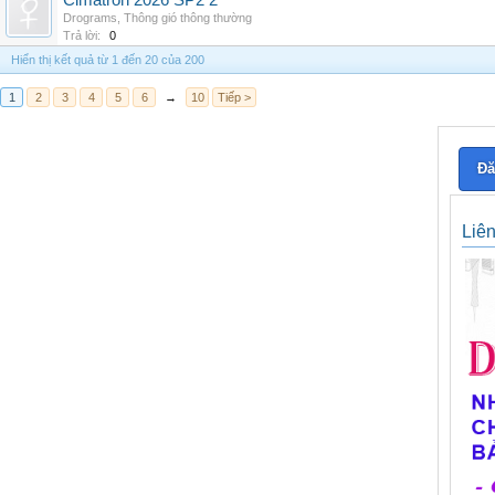
Cimatron 2026 SP2 2
Drograms
,
Thông gió thông thường
Trả lời:
0
Hiển thị kết quả từ 1 đến 20 của 200
1
2
3
4
5
6
→
10
Tiếp >
Đă
Liê