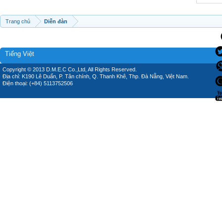
Trang chủ
Diễn đàn
Tiếng Việt
Copyright © 2013 D.M.E.C Co.,Ltd, All Rights Reserved.
Địa chỉ: K190 Lê Duẩn, P. Tân chính, Q. Thanh Khê, Thp. Đà Nẵng, Việt Nam.
Điện thoại: (+84) 5113752506