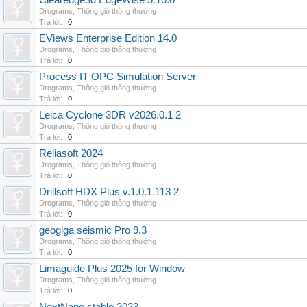
Clearedge3d EdgeWise 5.10.0
Drograms
,
Thông gió thông thường
Trả lời:
0
EViews Enterprise Edition 14.0
Drograms
,
Thông gió thông thường
Trả lời:
0
Process IT OPC Simulation Server
Drograms
,
Thông gió thông thường
Trả lời:
0
Leica Cyclone 3DR v2026.0.1 2
Drograms
,
Thông gió thông thường
Trả lời:
0
Reliasoft 2024
Drograms
,
Thông gió thông thường
Trả lời:
0
Drillsoft HDX Plus v.1.0.1.113 2
Drograms
,
Thông gió thông thường
Trả lời:
0
geogiga seismic Pro 9.3
Drograms
,
Thông gió thông thường
Trả lời:
0
Limaguide Plus 2025 for Window
Drograms
,
Thông gió thông thường
Trả lời:
0