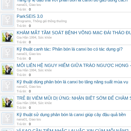
Tăng tỷ lệ đậu trái với phân bón lá canxi bo ga3 đúng cách
nana01
,
Giao lưu
Trả lời:
0
ParkSEIS 3.0
Drograms
,
Thông gió thông thường
Trả lời:
0
KHÁM MẮT TẦM SOÁT BỆNH VÕNG MẠC ĐÁI THÁO ĐƯ
Gia Hân 1994
,
Sức khỏe
Trả lời:
0
Kỹ thuật canh tác: Phân bón lá canxi bo có tác dụng gì?
nana01
,
Giao lưu
Trả lời:
0
MỐI LIÊN HỆ NGUY HIỂM GIỮA TRÀO NGƯỢC HỌNG 
Gia Hân 1994
,
Sức khỏe
Trả lời:
0
Kỹ thuật dùng phân bón lá canxi bo tăng năng suất mùa vụ
nana01
,
Giao lưu
Trả lời:
0
TRẺ BỊ VIÊM MŨI DỊ ỨNG: NHẬN BIẾT SỚM ĐỂ CHĂ
Gia Hân 1994
,
Sức khỏe
Trả lời:
0
Kỹ thuật sử dụng phân bón lá canxi giúp cây đậu quả bền
nana01
,
Giao lưu
Trả lời:
0