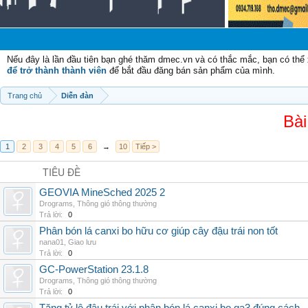
Ch
Nếu đây là lần đầu tiên bạn ghé thăm dmec.vn và có thắc mắc, bạn có th
để trở thành thành viên
để bắt đầu đăng bán sản phẩm của mình.
Trang chủ
Diễn đàn
Bài
1
2
3
4
5
6
→
10
Tiếp >
TIÊU ĐỀ
GEOVIA MineSched 2025 2
Drograms
,
Thông gió thông thường
Trả lời:
0
Phân bón lá canxi bo hữu cơ giúp cây đậu trái non tốt
nana01
,
Giao lưu
Trả lời:
0
GC-PowerStation 23.1.8
Drograms
,
Thông gió thông thường
Trả lời:
0