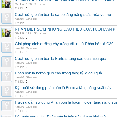
VÌ SAO CẦN TIÊM NHẮC LẠI VẮC-XIN CÚM MỖI NĂM?
Gia Hân 1994
,
Sức khỏe
Trả lời:
0
Cách dùng phân bón lá ca bo tăng năng suất mùa vụ mới
nana01
,
Giao lưu
Trả lời:
0
NHẬN BIẾT SỚM NHỮNG DẤU HIỆU CỦA TUỔI MÃN K
Gia Hân 1994
,
Sức khỏe
Trả lời:
0
Giải pháp dinh dưỡng cây trồng tối ưu từ Phân bón lá C30
nana01
,
Giao lưu
Trả lời:
0
Cách dùng phân bón lá Bortrac tăng đậu quả hiệu quả
nana01
,
Giao lưu
Trả lời:
0
Phân bón lá boron giúp cây trồng tăng tỷ lệ đậu quả
nana01
,
Giao lưu
Trả lời:
0
Kỹ thuật sử dụng phân bón lá Boroca tăng năng suất cây
nana01
,
Giao lưu
Trả lời:
0
Hướng dẫn sử dụng Phân bón lá boom flower tăng năng suấ
nana01
,
Giao lưu
Trả lời:
0