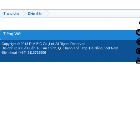
Trang chủ
Diễn đàn
Tiếng Việt
Copyright © 2013 D.M.E.C Co.,Ltd, All Rights Reserved.
Địa chỉ: K190 Lê Duẩn, P. Tân chính, Q. Thanh Khê, Thp. Đà Nẵng, Việt Nam.
Điện thoại: (+84) 5113752506