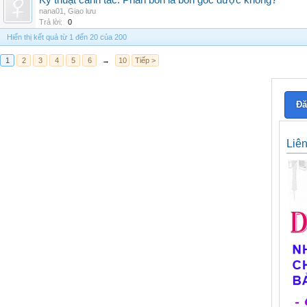
Kỹ thuật canh tác: Phân bón lá bón gốc được không?
nana01
,
Giao lưu
Trả lời:
0
Hiển thị kết quả từ 1 đến 20 của 200
1
2
3
4
5
6
→
10
Tiếp >
Đă
Liê