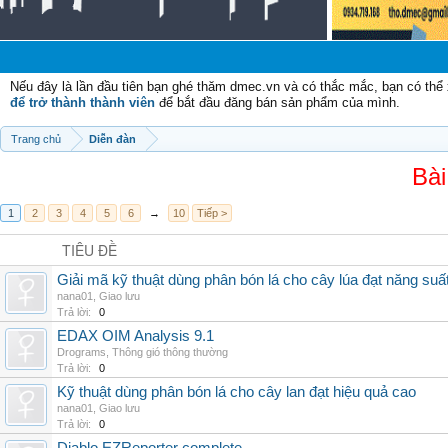
Chào
Nếu đây là lần đầu tiên bạn ghé thăm dmec.vn và có thắc mắc, bạn có th
để trở thành thành viên
để bắt đầu đăng bán sản phẩm của mình.
Trang chủ
Diễn đàn
Bài
1
2
3
4
5
6
→
10
Tiếp >
TIÊU ĐỀ
Giải mã kỹ thuật dùng phân bón lá cho cây lúa đạt năng suấ
nana01
,
Giao lưu
Trả lời:
0
EDAX OIM Analysis 9.1
Drograms
,
Thông gió thông thường
Trả lời:
0
Kỹ thuật dùng phân bón lá cho cây lan đạt hiệu quả cao
nana01
,
Giao lưu
Trả lời:
0