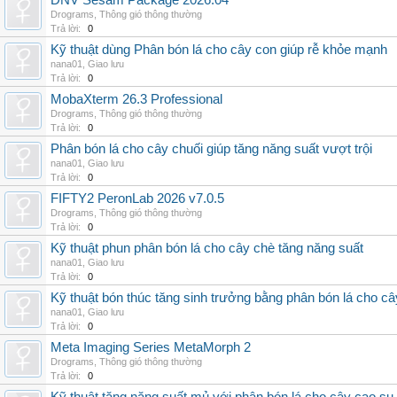
DNV Sesam Package 2026.04
Drograms
,
Thông gió thông thường
Trả lời:
0
Kỹ thuật dùng Phân bón lá cho cây con giúp rễ khỏe mạnh
nana01
,
Giao lưu
Trả lời:
0
MobaXterm 26.3 Professional
Drograms
,
Thông gió thông thường
Trả lời:
0
Phân bón lá cho cây chuối giúp tăng năng suất vượt trội
nana01
,
Giao lưu
Trả lời:
0
FIFTY2 PeronLab 2026 v7.0.5
Drograms
,
Thông gió thông thường
Trả lời:
0
Kỹ thuật phun phân bón lá cho cây chè tăng năng suất
nana01
,
Giao lưu
Trả lời:
0
Kỹ thuật bón thúc tăng sinh trưởng bằng phân bón lá cho c
nana01
,
Giao lưu
Trả lời:
0
Meta Imaging Series MetaMorph 2
Drograms
,
Thông gió thông thường
Trả lời:
0