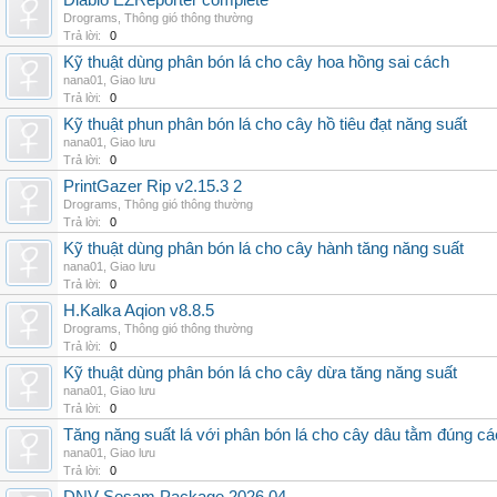
Diablo EZReporter complete
Drograms
,
Thông gió thông thường
Trả lời:
0
Kỹ thuật dùng phân bón lá cho cây hoa hồng sai cách
nana01
,
Giao lưu
Trả lời:
0
Kỹ thuật phun phân bón lá cho cây hồ tiêu đạt năng suất
nana01
,
Giao lưu
Trả lời:
0
PrintGazer Rip v2.15.3 2
Drograms
,
Thông gió thông thường
Trả lời:
0
Kỹ thuật dùng phân bón lá cho cây hành tăng năng suất
nana01
,
Giao lưu
Trả lời:
0
H.Kalka Aqion v8.8.5
Drograms
,
Thông gió thông thường
Trả lời:
0
Kỹ thuật dùng phân bón lá cho cây dừa tăng năng suất
nana01
,
Giao lưu
Trả lời:
0
Tăng năng suất lá với phân bón lá cho cây dâu tằm đúng c
nana01
,
Giao lưu
Trả lời:
0