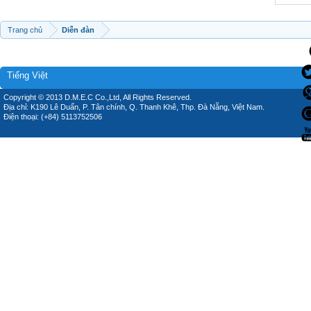
Trang chủ
Diễn đàn
Tiếng Việt
Copyright © 2013 D.M.E.C Co.,Ltd, All Rights Reserved.
Địa chỉ: K190 Lê Duẩn, P. Tân chính, Q. Thanh Khê, Thp. Đà Nẵng, Việt Nam.
Điện thoại: (+84) 5113752506