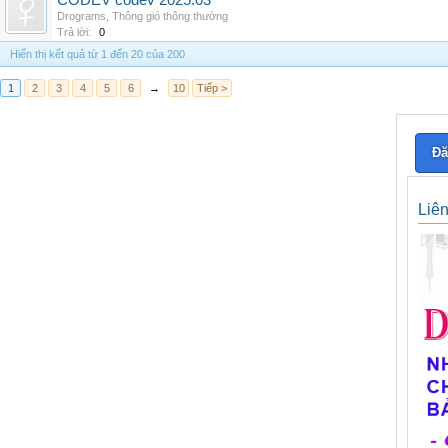
CODEV codev 2025.03
Drograms
,
Thông gió thông thường
Trả lời:
0
Hiển thị kết quả từ 1 đến 20 của 200
1
2
3
4
5
6
→
10
Tiếp >
Đă
Liê