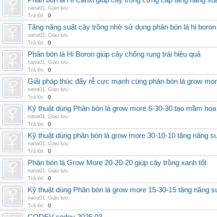
Phân bón lá Hi Canxi giúp cây trồng cứng cáp tăng năng su
nana01
,
Giao lưu
Trả lời:
0
Tăng năng suất cây trồng nhờ sử dụng phân bón lá hi boron
nana01
,
Giao lưu
Trả lời:
0
Phân bón lá Hi Boron giúp cây chống rụng trái hiệu quả
nana01
,
Giao lưu
Trả lời:
0
Giải pháp thúc đẩy rễ cực mạnh cùng phân bón lá grow mo
nana01
,
Giao lưu
Trả lời:
0
Kỹ thuật dùng Phân bón lá grow more 6-30-30 tạo mầm hoa
nana01
,
Giao lưu
Trả lời:
0
Kỹ thuật dùng phân bón lá grow more 30-10-10 tăng năng s
nana01
,
Giao lưu
Trả lời:
0
Phân bón lá Grow More 20-20-20 giúp cây trồng xanh tốt
nana01
,
Giao lưu
Trả lời:
0
Kỹ thuật dùng Phân bón lá grow more 15-30-15 tăng năng s
nana01
,
Giao lưu
Trả lời:
0