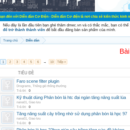
ễn đàn Cơ Điện - Diễn đàn Cơ điện là nơi chia sẽ kiến thức kinh nghiệm trong 
Nếu đây là lần đầu tiên bạn ghé thăm dmec.vn và có thắc mắc, bạn có th
để trở thành thành viên
để bắt đầu đăng bán sản phẩm của mình.
Trang chủ
Diễn đàn
Bài
1
2
3
4
5
6
→
10
Tiếp >
TIÊU ĐỀ
Faro scene filter plugin
Drograms
,
Thông gió thông thường
Trả lời:
0
Kỹ thuật dùng Phân bón lá htc đại ngàn tăng năng suất lúa
nana01
,
Giao lưu
Trả lời:
0
Tăng năng suất cây trồng nhờ sử dụng phân bón lá hpc 97
nana01
,
Giao lưu
Trả lời:
0