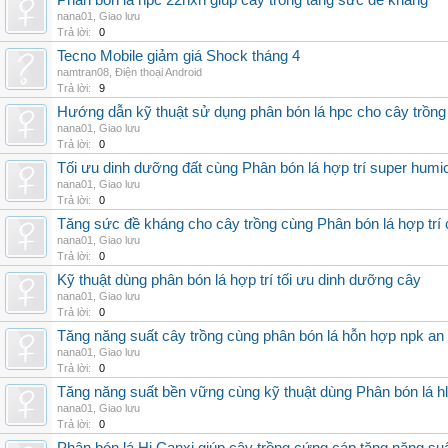
Phân bón lá hpc 22hxn giúp cây trồng tăng sức đề kháng
nana01
,
Giao lưu
Trả lời:
0
Tecno Mobile giảm giá Shock tháng 4
namtran08
,
Điện thoại Android
Trả lời:
9
Hướng dẫn kỹ thuật sử dụng phân bón lá hpc cho cây trồng
nana01
,
Giao lưu
Trả lời:
0
Tối ưu dinh dưỡng đất cùng Phân bón lá hợp trí super humi
nana01
,
Giao lưu
Trả lời:
0
Tăng sức đề kháng cho cây trồng cùng Phân bón lá hợp trí 
nana01
,
Giao lưu
Trả lời:
0
Kỹ thuật dùng phân bón lá hợp trí tối ưu dinh dưỡng cây
nana01
,
Giao lưu
Trả lời:
0
Tăng năng suất cây trồng cùng phân bón lá hỗn hợp npk an
nana01
,
Giao lưu
Trả lời:
0
Tăng năng suất bền vững cùng kỹ thuật dùng Phân bón lá h
nana01
,
Giao lưu
Trả lời:
0