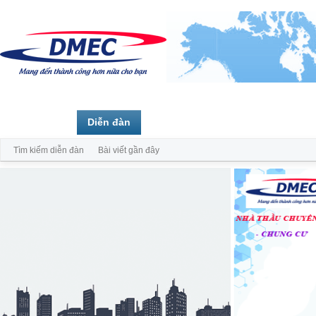
Trang chủ
Diễn đàn
Thành viên
Tìm kiếm diễn đàn
Bài viết gần đây