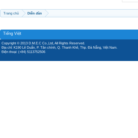
Trang chủ
Diễn đàn
Tiếng Việt
Copyright © 2013 D.M.E.C Co.,Ltd, All Rights Reserved.
Địa chỉ: K190 Lê Duẩn, P. Tân chính, Q. Thanh Khê, Thp. Đà Nẵng, Việt Nam.
Điện thoại: (+84) 5113752506