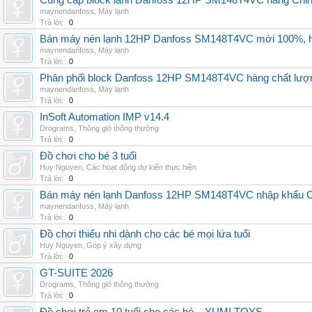
Cung cấp block lạnh Danfoss 12HP SM148T4VC hàng China, g
maynendanfoss
,
Máy lạnh
Trả lời:
0
Bán máy nén lạnh 12HP Danfoss SM148T4VC mới 100%, hà
maynendanfoss
,
Máy lạnh
Trả lời:
0
Phân phối block Danfoss 12HP SM148T4VC hàng chất lượng
maynendanfoss
,
Máy lạnh
Trả lời:
0
InSoft Automation IMP v14.4
Drograms
,
Thông gió thông thường
Trả lời:
0
Đồ chơi cho bé 3 tuổi
Huy Nguyen
,
Các hoạt động dự kiến thực hiện
Trả lời:
0
Bán máy nén lạnh Danfoss 12HP SM148T4VC nhập khẩu China
maynendanfoss
,
Máy lạnh
Trả lời:
0
Đồ chơi thiếu nhi dành cho các bé mọi lứa tuổi
Huy Nguyen
,
Góp ý xây dựng
Trả lời:
0
GT-SUITE 2026
Drograms
,
Thông gió thông thường
Trả lời:
0