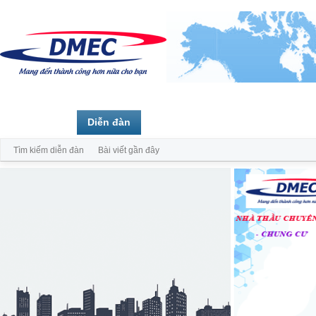
Trang chủ
Diễn đàn
Thành viên
Tìm kiếm diễn đàn
Bài viết gần đây