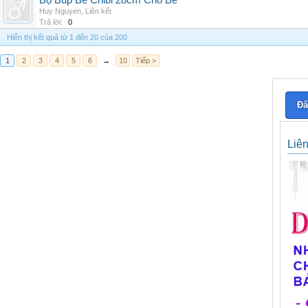
Bộ Búp Bê Chibi 28cm Cho Bé
Huy Nguyen
,
Liên kết
Trả lời:
0
Hiển thị kết quả từ 1 đến 20 của 200
1
2
3
4
5
6
→
10
Tiếp >
Đă
Liê