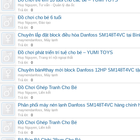
Đồ chơi trẻ em 10 tuổi cho các bé – YUMI TOYS
Huy Nguyen
,
Tư vấn - Quản lý địa ốc
Trả lời:
0
Đồ chơi cho bé 6 tuổi
Huy Nguyen
,
Đào tạo
Trả lời:
0
Chuyên lắp đặt block điều hòa Danfoss SM148T4VC tại Bình
maynendanfoss
,
Máy lạnh
Trả lời:
0
Đồ chơi phát triển trí tuệ cho bé – YUMI TOYS
Huy Nguyen
,
Trang trí nội ngoại thất
Trả lời:
0
Chuyên bán#thay mới block Danfoss 12HP SM148T4VC tận n
maynendanfoss
,
Máy lạnh
Trả lời:
0
Đồ Chơi Ghép Tranh Cho Bé
Huy Nguyen
,
Liên kết
Trả lời:
0
Phân phối máy nén lạnh Danfoss SM148T4VC hàng chính hã
maynendanfoss
,
Máy lạnh
Trả lời:
0
Đồ Chơi Ghép Tranh Cho Bé
Huy Nguyen
,
Liên kết
Trả lời:
0