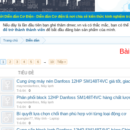
 Cơ Điện - Diễn đàn Cơ điện là nơi chia sẽ kiến thức kinh nghiệm trong lãnh v
Nếu đây là lần đầu tiên bạn ghé thăm dmec.vn và có thắc mắc, bạn có th
để trở thành thành viên
để bắt đầu đăng bán sản phẩm của mình.
Trang chủ
Diễn đàn
Bài
1
2
3
4
5
6
→
10
Tiếp >
TIÊU ĐỀ
Cung ứng máy nén Danfoss 12HP SM148T4VC giá tốt, giao h
maynendanfoss
,
Máy lạnh
Trả lời:
0
Phân phối block 12HP Danfoss SM148T4VC hàng chất lượng,
maynendanfoss
,
Máy lạnh
Trả lời:
0
Bí quyết lựa chọn chổi than phù hợp với từng loại động cơ
quanglan77
,
Máy tính - Laptop
Trả lời:
0