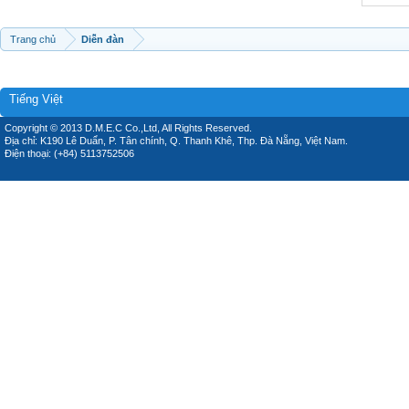
Trang chủ
Diễn đàn
Tiếng Việt
Copyright © 2013 D.M.E.C Co.,Ltd, All Rights Reserved.
Địa chỉ: K190 Lê Duẩn, P. Tân chính, Q. Thanh Khê, Thp. Đà Nẵng, Việt Nam.
Điện thoại: (+84) 5113752506