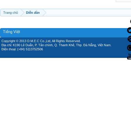
Trang chủ
Diễn đàn
Tiếng Việt
Copyright © 2013 D.M.E.C Co.,Ltd, All Rights Reserved.
Địa chỉ: K190 Lê Duẩn, P. Tân chính, Q. Thanh Khê, Thp. Đà Nẵng, Việt Nam.
Điện thoại: (+84) 5113752506