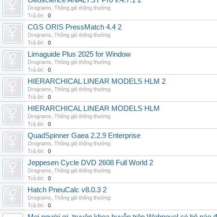
Geoscience ANALYST Pro v.4.7.1 2
Drograms
,
Thông gió thông thường
Trả lời:
0
CGS ORIS PressMatch 4.4 2
Drograms
,
Thông gió thông thường
Trả lời:
0
Limaguide Plus 2025 for Window
Drograms
,
Thông gió thông thường
Trả lời:
0
HIERARCHICAL LINEAR MODELS HLM 2
Drograms
,
Thông gió thông thường
Trả lời:
0
HIERARCHICAL LINEAR MODELS HLM
Drograms
,
Thông gió thông thường
Trả lời:
0
QuadSpinner Gaea 2.2.9 Enterprise
Drograms
,
Thông gió thông thường
Trả lời:
0
Jeppesen Cycle DVD 2608 Full World 2
Drograms
,
Thông gió thông thường
Trả lời:
0
Hatch PneuCalc v8.0.3 2
Drograms
,
Thông gió thông thường
Trả lời:
0