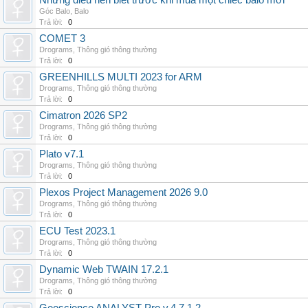
Những điều nên biết trước khi mua một chiếc balo mới
Góc Balo
,
Balo
Trả lời:
0
COMET 3
Drograms
,
Thông gió thông thường
Trả lời:
0
GREENHILLS MULTI 2023 for ARM
Drograms
,
Thông gió thông thường
Trả lời:
0
Cimatron 2026 SP2
Drograms
,
Thông gió thông thường
Trả lời:
0
Plato v7.1
Drograms
,
Thông gió thông thường
Trả lời:
0
Plexos Project Management 2026 9.0
Drograms
,
Thông gió thông thường
Trả lời:
0
ECU Test 2023.1
Drograms
,
Thông gió thông thường
Trả lời:
0
Dynamic Web TWAIN 17.2.1
Drograms
,
Thông gió thông thường
Trả lời:
0