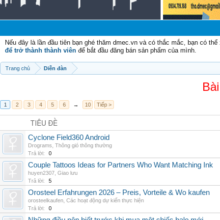
Chào
Nếu đây là lần đầu tiên bạn ghé thăm dmec.vn và có thắc mắc, bạn có th
để trở thành thành viên
để bắt đầu đăng bán sản phẩm của mình.
Trang chủ
Diễn đàn
Bài
1
2
3
4
5
6
→
10
Tiếp >
TIÊU ĐỀ
Cyclone Field360 Android
Drograms
,
Thông gió thông thường
Trả lời:
0
Couple Tattoos Ideas for Partners Who Want Matching Ink
huyen2307
,
Giao lưu
Trả lời:
5
Orosteel Erfahrungen 2026 – Preis, Vorteile & Wo kaufen
orosteelkaufen
,
Các hoạt động dự kiến thực hiện
Trả lời:
0