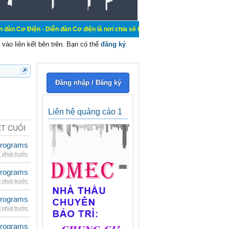
 Diễn đàn Cơ điện là nơi chia sẽ kiến thức kinh nghiệm trong lãnh vực cơ điện,
vào liên kết bên trên. Bạn có thể
đăng ký
Đăng nhập / Đăng ký
Liên hệ quảng cáo 1
ẾT CUỐI
rograms
 phút trước
rograms
 phút trước
rograms
 phút trước
rograms