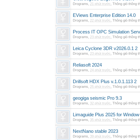
Drograms
,
21 phút trước
,
Thông gió thông 
EViews Enterprise Edition 14.0
Drograms
,
22 phút trước
,
Thông gió thông 
Process IT OPC Simulation Serv
Drograms
,
23 phút trước
,
Thông gió thông 
Leica Cyclone 3DR v2026.0.1 2
Drograms
,
23 phút trước
,
Thông gió thông 
Reliasoft 2024
Drograms
,
24 phút trước
,
Thông gió thông 
Drillsoft HDX Plus v.1.0.1.113 2
Drograms
,
25 phút trước
,
Thông gió thông 
geogiga seismic Pro 9.3
Drograms
,
32 phút trước
,
Thông gió thông 
Limaguide Plus 2025 for Window
Drograms
,
35 phút trước
,
Thông gió thông 
NextNano stable 2023
Drograms
,
39 phút trước
,
Thông gió thông 