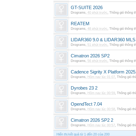
GT-SUITE 2026
Drograms
,
40 phút trước
,
Thông gió thông 
REATEM
Drograms
,
48 phút trước
,
Thông gió thông 
LIDAR360 9.0 & LIDAR360 MLS 
Drograms
,
51 phút trước
,
Thông gió thông 
Cimatron 2026 SP2
Drograms
,
56 phút trước
,
Thông gió thông 
Cadence Sigrity X Platform 2025
Drograms
,
Hôm nay lúc 01:07
,
Thông gió t
Dyrobes 23 2
Drograms
,
Hôm nay lúc 00:59
,
Thông gió t
OpendTect 7.04
Drograms
,
Hôm nay lúc 00:58
,
Thông gió t
Cimatron 2026 SP2 2
Drograms
,
Hôm nay lúc 00:57
,
Thông gió t
Hiển thị kết quả từ 1 đến 20 của 200