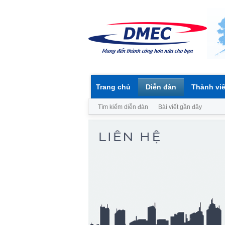
Trang chủ
Diễn đàn
Thành vi
Tìm kiếm diễn đàn
Bài viết gần đây