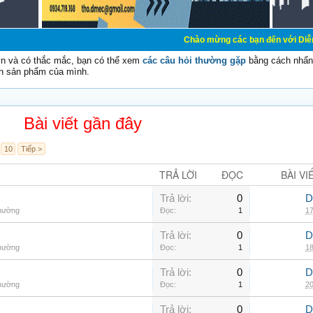
Chào mừng các bạn đến với Diễn đàn Cơ Điện -
vn và có thắc mắc, bạn có thể xem
các câu hỏi thường gặp
bằng cách nhấn 
n sản phẩm của mình.
Bài viết gần đây
10
Tiếp >
TRẢ LỜI
ĐỌC
BÀI VI
Trả lời:
0
D
thường
Đọc:
1
17
Trả lời:
0
D
thường
Đọc:
1
18
Trả lời:
0
D
thường
Đọc:
1
20
Trả lời:
0
D