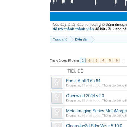
Nếu đây là lần đầu tiên bạn ghé thăm dmec.
để trở thành thành viên
để bắt đầu đăng bá
Trang chủ
Diễn đàn
Trang 1 của 10 trang
1
2
3
4
5
6
→
TIÊU ĐỀ
Forsk Atoll 3.6 x64
Drograms
,
17 phút trước
,
Thông gió thông 
Openwind 2024 v2.0
Drograms
,
18 phút trước
,
Thông gió thông 
Meta Imaging Series MetaMorph
Drograms
,
20 phút trước
,
Thông gió thông 
Clearedge3d EdgeWise 5.10.0