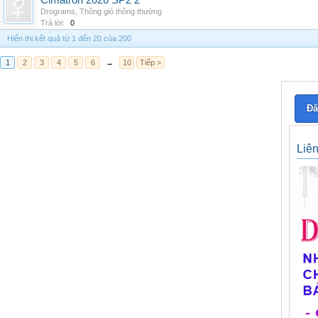
Cimatron 2026 SP2 2
Drograms
,
Thông gió thông thường
Trả lời:
0
Hiển thị kết quả từ 1 đến 20 của 200
1
2
3
4
5
6
→
10
Tiếp >
Đă
Liê