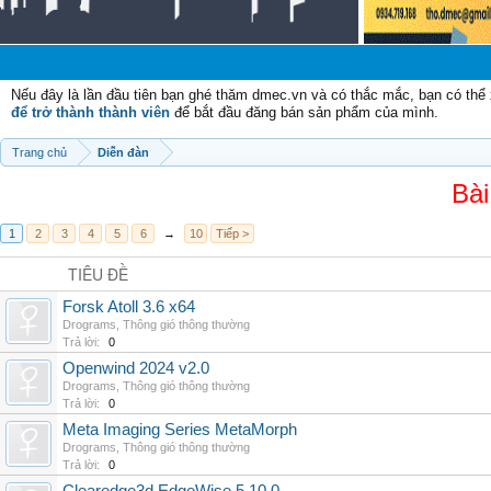
C
Nếu đây là lần đầu tiên bạn ghé thăm dmec.vn và có thắc mắc, bạn có th
để trở thành thành viên
để bắt đầu đăng bán sản phẩm của mình.
Trang chủ
Diễn đàn
Bài
1
2
3
4
5
6
→
10
Tiếp >
TIÊU ĐỀ
Forsk Atoll 3.6 x64
Drograms
,
Thông gió thông thường
Trả lời:
0
Openwind 2024 v2.0
Drograms
,
Thông gió thông thường
Trả lời:
0
Meta Imaging Series MetaMorph
Drograms
,
Thông gió thông thường
Trả lời:
0