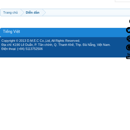
Trang chủ
Diễn đàn
Tiếng Việt
Copyright © 2013 D.M.E.C Co.,Ltd, All Rights Reserved.
Địa chỉ: K190 Lê Duẩn, P. Tân chính, Q. Thanh Khê, Thp. Đà Nẵng, Việt Nam.
Điện thoại: (+84) 5113752506