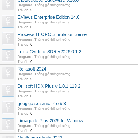
Clearedge3d EdgeWise 5.10.0
Drograms
,
Thông gió thông thường
Trả lời:
0
EViews Enterprise Edition 14.0
Drograms
,
Thông gió thông thường
Trả lời:
0
Process IT OPC Simulation Server
Drograms
,
Thông gió thông thường
Trả lời:
0
Leica Cyclone 3DR v2026.0.1 2
Drograms
,
Thông gió thông thường
Trả lời:
0
Reliasoft 2024
Drograms
,
Thông gió thông thường
Trả lời:
0
Drillsoft HDX Plus v.1.0.1.113 2
Drograms
,
Thông gió thông thường
Trả lời:
0
geogiga seismic Pro 9.3
Drograms
,
Thông gió thông thường
Trả lời:
0
Limaguide Plus 2025 for Window
Drograms
,
Thông gió thông thường
Trả lời:
0