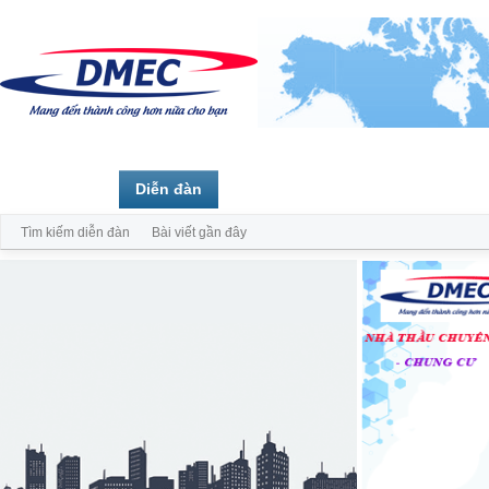
Trang chủ
Diễn đàn
Thành viên
Tìm kiếm diễn đàn
Bài viết gần đây