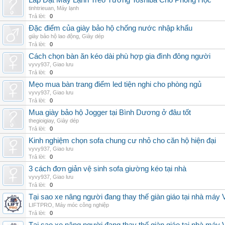
Lắp Đặt Máy Lạnh Treo Tường Toshiba Cho Phòng Học
tinhtrieuan
,
Máy lạnh
Trả lời:
0
Đặc điểm của giày bảo hộ chống nước nhập khẩu
giày bảo hộ lao động
,
Giày dép
Trả lời:
0
Cách chọn bàn ăn kéo dài phù hợp gia đình đông người
vyvy937
,
Giao lưu
Trả lời:
0
Mẹo mua bàn trang điểm led tiện nghi cho phòng ngủ
vyvy937
,
Giao lưu
Trả lời:
0
Mua giày bảo hộ Jogger tại Bình Dương ở đâu tốt
thegioigiay
,
Giày dép
Trả lời:
0
Kinh nghiệm chọn sofa chung cư nhỏ cho căn hộ hiện đại
vyvy937
,
Giao lưu
Trả lời:
0
3 cách đơn giản vệ sinh sofa giường kéo tại nhà
vyvy937
,
Giao lưu
Trả lời:
0
Tại sao xe nâng người đang thay thế giàn giáo tại nhà máy
LIFTPRO
,
Máy móc công nghiệp
Trả lời:
0