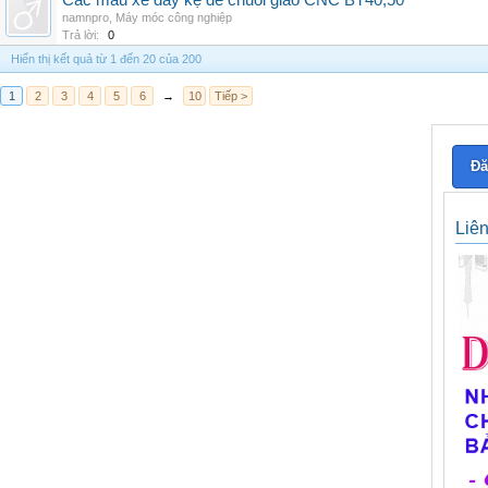
Các mẫu xe đẩy kệ để chuôi giao CNC BT40,50
namnpro
,
Máy móc công nghiệp
Trả lời:
0
Hiển thị kết quả từ 1 đến 20 của 200
1
2
3
4
5
6
→
10
Tiếp >
Đă
Liê