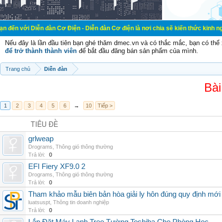
Diễn đàn Cơ Điện - Diễn đàn Cơ điện là nơi chia sẽ kiến thức kinh nghiệm tron
Nếu đây là lần đầu tiên bạn ghé thăm dmec.vn và có thắc mắc, bạn có th
để trở thành thành viên
để bắt đầu đăng bán sản phẩm của mình.
Trang chủ
Diễn đàn
Bài
1
2
3
4
5
6
→
10
Tiếp >
TIÊU ĐỀ
grlweap
Drograms
,
Thông gió thông thường
Trả lời:
0
EFI Fiery XF9.0 2
Drograms
,
Thông gió thông thường
Trả lời:
0
Tham khảo mẫu biên bản hòa giải ly hôn đúng quy định mới
luatsuspt
,
Thông tin doanh nghiệp
Trả lời:
0