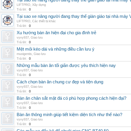
Tại sao xe nâng người đang thay thế giàn giáo tại nhà máy
LIFTPRO
,
Xây dựng
Trả lời:
0
Tại sao xe nâng người đang thay thế giàn giáo tại nhà máy
LIFTPRO
,
Các thiết bị khác
Trả lời:
0
Xu hướng bàn ăn hiện đại cho gia đình trẻ
vyvy937
,
Giao lưu
Trả lời:
0
Mệt mỏi kéo dài và những điều cần lưu ý
muoigentis
,
Giao lưu
Trả lời:
0
Những mẫu bàn ăn tối giản được yêu thích hiện nay
vyvy937
,
Giao lưu
Trả lời:
0
Cách chọn bàn ăn chung cư đẹp và tiện dụng
vyvy937
,
Giao lưu
Trả lời:
0
Bàn ăn chân sắt mặt đá có phù hợp phong cách hiện đại?
vyvy937
,
Giao lưu
Trả lời:
0
Bàn ăn thông minh giúp tiết kiệm diện tích như thế nào?
vyvy937
,
Giao lưu
Trả lời:
0