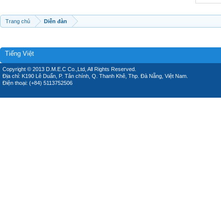
Trang chủ
Diễn đàn
Tiếng Việt
Copyright © 2013 D.M.E.C Co.,Ltd, All Rights Reserved.
Địa chỉ: K190 Lê Duẩn, P. Tân chính, Q. Thanh Khê, Thp. Đà Nẵng, Việt Nam.
Điện thoại: (+84) 5113752506