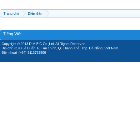
Trang chủ
Diễn đàn
Tiếng Việt
Copyright © 2013 D.M.E.C Co.,Ltd, All Rights Reserved.
Địa chỉ: K190 Lê Duẩn, P. Tân chính, Q. Thanh Khê, Thp. Đà Nẵng, Việt Nam.
Điện thoại: (+84) 5113752506