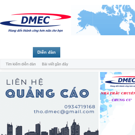
Trang chủ
Diễn đàn
Thành viên
Tìm kiếm diễn đàn
Bài viết gần đây