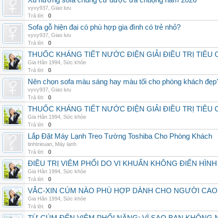
Xu hướng sofa chung cư được ưa chuộng năm 2026
vyvy937
,
Giao lưu
Trả lời:
0
Sofa gỗ hiện đại có phù hợp gia đình có trẻ nhỏ?
vyvy937
,
Giao lưu
Trả lời:
0
THUỐC KHÁNG TIẾT NƯỚC ĐIỆN GIẢI ĐIỀU TRỊ TIÊU
Gia Hân 1994
,
Sức khỏe
Trả lời:
0
Nên chọn sofa màu sáng hay màu tối cho phòng khách đẹp
vyvy937
,
Giao lưu
Trả lời:
0
THUỐC KHÁNG TIẾT NƯỚC ĐIỆN GIẢI ĐIỀU TRỊ TIÊU
Gia Hân 1994
,
Sức khỏe
Trả lời:
0
Lắp Đặt Máy Lạnh Treo Tường Toshiba Cho Phòng Khách
tinhtrieuan
,
Máy lạnh
Trả lời:
0
ĐIỀU TRỊ VIÊM PHỔI DO VI KHUẨN KHÔNG ĐIỂN HÌ
Gia Hân 1994
,
Sức khỏe
Trả lời:
0
VẮC-XIN CÚM NÀO PHÙ HỢP DÀNH CHO NGƯỜI CAO
Gia Hân 1994
,
Sức khỏe
Trả lời:
0