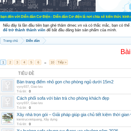
iễn đàn Cơ Điện - Diễn đàn Cơ điện là nơi chia sẽ kiến thức kinh nghiệm trong
Nếu đây là lần đầu tiên bạn ghé thăm dmec.vn và có thắc mắc, bạn có th
để trở thành thành viên
để bắt đầu đăng bán sản phẩm của mình.
Trang chủ
Diễn đàn
Bài
1
2
3
4
5
6
→
10
Tiếp >
TIÊU ĐỀ
Bàn trang điểm nhỏ gọn cho phòng ngủ dưới 15m2
vyvy937
,
Giao lưu
Trả lời:
0
Cách phối sofa với bàn trà cho phòng khách đẹp
vyvy937
,
Giao lưu
Trả lời:
0
Xây nhà trọn gói – Giải pháp giúp gia chủ tiết kiệm thời gia
kientrucvietquang
,
Xây dựng
Trả lời:
0