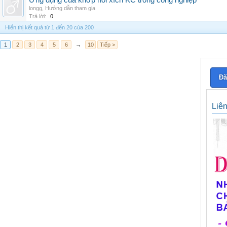
Ứng dụng của khớp nối xích KC trong công nghiệp
longg
,
Hướng dẫn tham gia
Trả lời:
0
Hiển thị kết quả từ 1 đến 20 của 200
1
2
3
4
5
6
→
10
Tiếp >
Đă
Liê