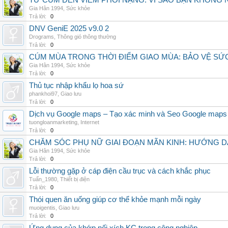
TỪ CÚM ĐẾN VIÊM PHỔI NẶNG: VÌ SAO BẠN KHÔNG
Gia Hân 1994
,
Sức khỏe
Trả lời:
0
DNV GeniE 2025 v9.0 2
Drograms
,
Thông gió thông thường
Trả lời:
0
CÚM MÙA TRONG THỜI ĐIỂM GIAO MÙA: BẢO VỆ S
Gia Hân 1994
,
Sức khỏe
Trả lời:
0
Thủ tục nhập khẩu lọ hoa sứ
phankhoi97
,
Giao lưu
Trả lời:
0
Dịch vụ Google maps – Tạo xác minh và Seo Google maps
tuongloanmarketing
,
Internet
Trả lời:
0
CHĂM SÓC PHỤ NỮ GIAI ĐOẠN MÃN KINH: HƯỚNG 
Gia Hân 1994
,
Sức khỏe
Trả lời:
0
Lỗi thường gặp ở cáp điện cầu trục và cách khắc phục
Tuấn_1980
,
Thiết bị điện
Trả lời:
0
Thói quen ăn uống giúp cơ thể khỏe mạnh mỗi ngày
muoigentis
,
Giao lưu
Trả lời:
0