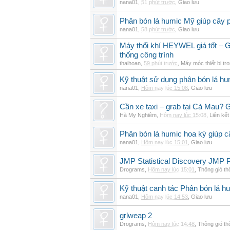
nana01
,
51 phút trước
,
Giao lưu
Phân bón lá humic Mỹ giúp cây p
nana01
,
58 phút trước
,
Giao lưu
Máy thổi khí HEYWEL giá tốt – G
thống công trình
thaihoan
,
59 phút trước
,
Máy móc thiết bị tr
Kỹ thuật sử dụng phân bón lá hum
nana01
,
Hôm nay lúc 15:08
,
Giao lưu
Cần xe taxi – grab tại Cà Mau? G
Hà My Nghiêm
,
Hôm nay lúc 15:08
,
Liên kết
Phân bón lá humic hoa kỳ giúp c
nana01
,
Hôm nay lúc 15:01
,
Giao lưu
JMP Statistical Discovery JMP P
Drograms
,
Hôm nay lúc 15:01
,
Thông gió t
Kỹ thuật canh tác Phân bón lá hu
nana01
,
Hôm nay lúc 14:53
,
Giao lưu
grlweap 2
Drograms
,
Hôm nay lúc 14:48
,
Thông gió t