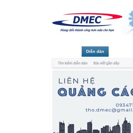
Trang chủ
Diễn đàn
Thành vi
Tìm kiếm diễn đàn
Bài viết gần đây