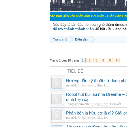
Chào mừng các bạn đến với Diễn đàn Cơ Điện - Diễn đàn Cơ điện là nơi ch
Nếu đây là lần đầu tiên bạn ghé thăm dmec.
để trở thành thành viên
để bắt đầu đăng bá
Trang chủ
Diễn đàn
Trang 1 của 10 trang
1
2
3
4
5
6
→
TIÊU ĐỀ
Hướng dẫn kỹ thuật sử dụng phâ
nana01
,
1 phút trước
,
Giao lưu
Robot hút bụi lau nhà Dreame – G
đình hiện đại
Tainguyenmxh02
,
2 phút trước
,
Liên kết
Phân bón lá hữu cơ là gì? Giải 
nana01
,
8 phút trước
,
Giao lưu
Tối ưu dinh dưỡng cho cây trồng