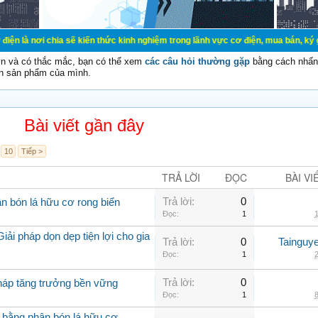
ia sẽ kiến thức kinh nghiệm trong lãnh vực cơ điện, mua bán, ký gửi, cho thuê 
vn và có thắc mắc, bạn có thể xem
các câu hỏi thường gặp
bằng cách nhấn 
n sản phẩm của mình.
Bài viết gần đây
10
Tiếp >
TRẢ LỜI
ĐỌC
BÀI VI
Trả lời:
0
n bón lá hữu cơ rong biển
Đọc:
1
1
iải pháp dọn dẹp tiện lợi cho gia
Trả lời:
0
Tainguy
Đọc:
1
2
Trả lời:
0
pháp tăng trưởng bền vững
Đọc:
1
8
 bằng phân bón lá hữu cơ