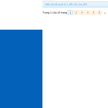
Hiển thị kết quả từ 1 đến 20 của 200
Trang 1 của 10 trang
1
2
3
4
5
6
→