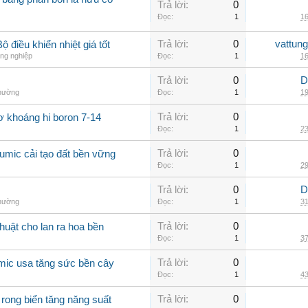
Trả lời:
0
Đọc:
1
16
Trả lời:
0
vattun
 điều khiển nhiệt giá tốt
ng nghiệp
Đọc:
1
16
Trả lời:
0
D
thường
Đọc:
1
19
Trả lời:
0
ơ khoáng hi boron 7-14
Đọc:
1
23
Trả lời:
0
umic cải tạo đất bền vững
Đọc:
1
29
Trả lời:
0
D
thường
Đọc:
1
31
Trả lời:
0
huật cho lan ra hoa bền
Đọc:
1
37
Trả lời:
0
mic usa tăng sức bền cây
Đọc:
1
43
Trả lời:
0
 rong biển tăng năng suất