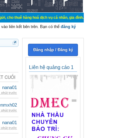
hàng hoá dịch vụ cá nhân, gia đình. Mua bán, ký gửi, cho thuê thiết bị hệ thố
vào liên kết bên trên. Bạn có thể
đăng ký
Đăng nhập / Đăng ký
Liên hệ quảng cáo 1
ẾT CUỐI
nana01
 phút trước
enmxh02
 phút trước
nana01
 phút trước