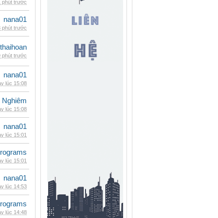
 phút trước
nana01
 phút trước
thaihoan
 phút trước
nana01
y lúc 15:08
 Nghiêm
y lúc 15:08
nana01
y lúc 15:01
rograms
y lúc 15:01
nana01
y lúc 14:53
rograms
y lúc 14:48