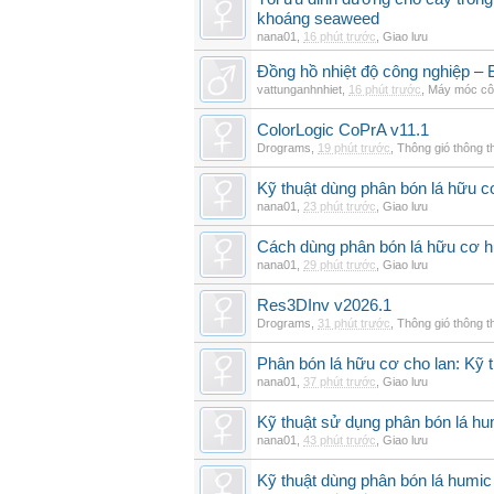
khoáng seaweed
nana01
,
16 phút trước
,
Giao lưu
Đồng hồ nhiệt độ công nghiệp – Bộ
vattunganhnhiet
,
16 phút trước
,
Máy móc cô
ColorLogic CoPrA v11.1
Drograms
,
19 phút trước
,
Thông gió thông 
Kỹ thuật dùng phân bón lá hữu c
nana01
,
23 phút trước
,
Giao lưu
Cách dùng phân bón lá hữu cơ h
nana01
,
29 phút trước
,
Giao lưu
Res3DInv v2026.1
Drograms
,
31 phút trước
,
Thông gió thông 
Phân bón lá hữu cơ cho lan: Kỹ t
nana01
,
37 phút trước
,
Giao lưu
Kỹ thuật sử dụng phân bón lá hu
nana01
,
43 phút trước
,
Giao lưu
Kỹ thuật dùng phân bón lá humic