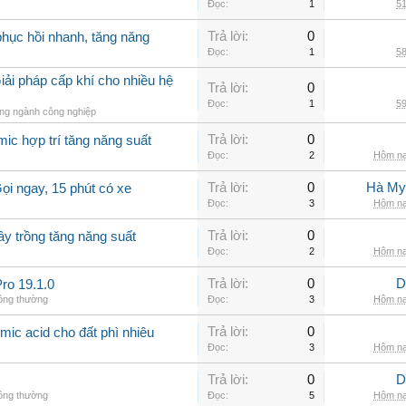
Đọc:
1
51
Trả lời:
0
hục hồi nhanh, tăng năng
Đọc:
1
58
iải pháp cấp khí cho nhiều hệ
Trả lời:
0
Đọc:
1
59
ong ngành công nghiệp
Trả lời:
0
ic hợp trí tăng năng suất
Đọc:
2
Hôm na
Trả lời:
0
Hà My
ọi ngay, 15 phút có xe
Đọc:
3
Hôm na
Trả lời:
0
ây trồng tăng năng suất
Đọc:
2
Hôm na
Trả lời:
0
D
ro 19.1.0
hông thường
Đọc:
3
Hôm na
Trả lời:
0
mic acid cho đất phì nhiêu
Đọc:
3
Hôm na
Trả lời:
0
D
hông thường
Đọc:
5
Hôm na