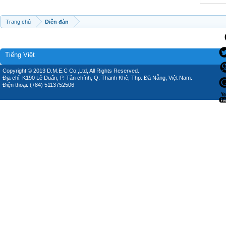
Trang chủ
Diễn đàn
Tiếng Việt
Copyright © 2013 D.M.E.C Co.,Ltd, All Rights Reserved.
Địa chỉ: K190 Lê Duẩn, P. Tân chính, Q. Thanh Khê, Thp. Đà Nẵng, Việt Nam.
Điện thoại: (+84) 5113752506