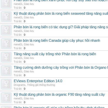
Phân bón lá rong biển xanh phục hồi cây suy sau thu hoạch
nana01
,
Giao lưu
Trả lời:
0
Kỹ thuật dùng phân bón lá rong biển seaweed tăng năng suấ
nana01
,
Giao lưu
Trả lời:
0
Phân bón lá rong biển có tác dụng gì? Giải pháp tăng năng 
nana01
,
Giao lưu
Trả lời:
0
Phân bón lá rong biển Canada giúp cây phục hồi nhanh
nana01
,
Giao lưu
Trả lời:
0
Tăng năng suất cây trồng nhờ Phân bón lá rong biển
nana01
,
Giao lưu
Trả lời:
0
Tăng cường dinh dưỡng cây trồng với Phân bón lá Organo 
nana01
,
Giao lưu
Trả lời:
0
EViews Enterprise Edition 14.0
Drograms
,
Thông gió thông thường
Trả lời:
0
Kỹ thuật dùng phân bón lá organic F90 tăng năng suất cây
nana01
,
Giao lưu
Trả lời:
0