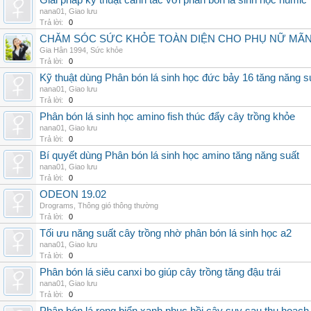
Giải pháp kỹ thuật canh tác với phân bón lá sinh học humic
nana01
,
Giao lưu
Trả lời:
0
CHĂM SÓC SỨC KHỎE TOÀN DIỆN CHO PHỤ NỮ MÃN 
Gia Hân 1994
,
Sức khỏe
Trả lời:
0
Kỹ thuật dùng Phân bón lá sinh học đức bảy 16 tăng năng s
nana01
,
Giao lưu
Trả lời:
0
Phân bón lá sinh học amino fish thúc đẩy cây trồng khỏe
nana01
,
Giao lưu
Trả lời:
0
Bí quyết dùng Phân bón lá sinh học amino tăng năng suất
nana01
,
Giao lưu
Trả lời:
0
ODEON 19.02
Drograms
,
Thông gió thông thường
Trả lời:
0
Tối ưu năng suất cây trồng nhờ phân bón lá sinh học a2
nana01
,
Giao lưu
Trả lời:
0
Phân bón lá siêu canxi bo giúp cây trồng tăng đậu trái
nana01
,
Giao lưu
Trả lời:
0