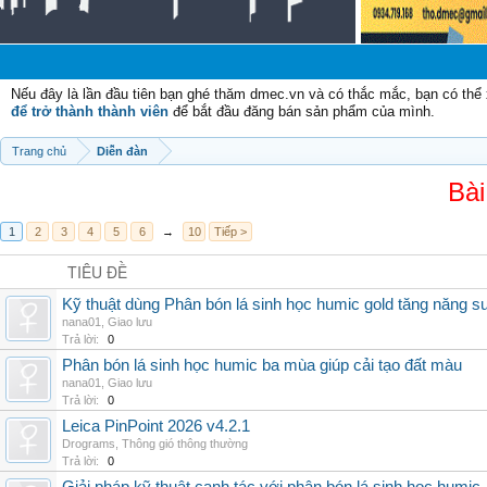
Nếu đây là lần đầu tiên bạn ghé thăm dmec.vn và có thắc mắc, bạn có th
để trở thành thành viên
để bắt đầu đăng bán sản phẩm của mình.
Trang chủ
Diễn đàn
Bài
1
2
3
4
5
6
→
10
Tiếp >
TIÊU ĐỀ
Kỹ thuật dùng Phân bón lá sinh học humic gold tăng năng s
nana01
,
Giao lưu
Trả lời:
0
Phân bón lá sinh học humic ba mùa giúp cải tạo đất màu
nana01
,
Giao lưu
Trả lời:
0
Leica PinPoint 2026 v4.2.1
Drograms
,
Thông gió thông thường
Trả lời:
0