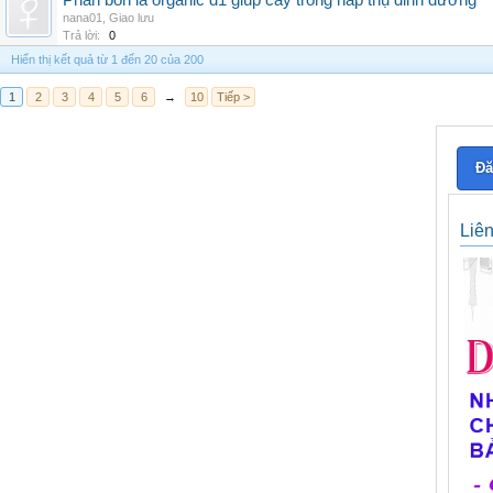
Phân bón lá organic d1 giúp cây trồng hấp thụ dinh dưỡng
nana01
,
Giao lưu
Trả lời:
0
Hiển thị kết quả từ 1 đến 20 của 200
1
2
3
4
5
6
→
10
Tiếp >
Đă
Liê