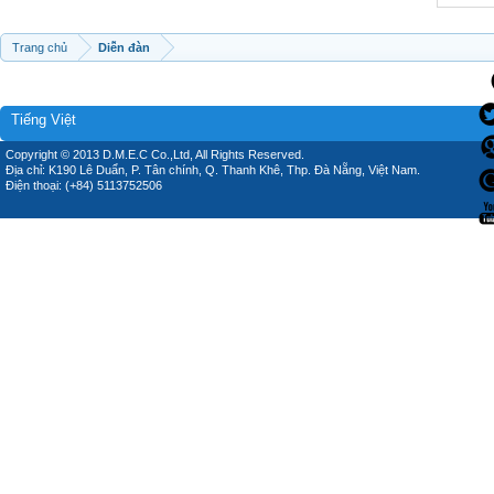
Trang chủ
Diễn đàn
Tiếng Việt
Copyright © 2013 D.M.E.C Co.,Ltd, All Rights Reserved.
Địa chỉ: K190 Lê Duẩn, P. Tân chính, Q. Thanh Khê, Thp. Đà Nẵng, Việt Nam.
Điện thoại: (+84) 5113752506