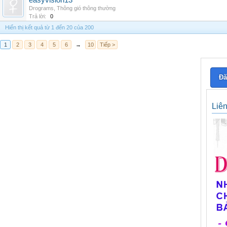
easyvision13
Drograms
,
Thông gió thông thường
Trả lời:
0
Hiển thị kết quả từ 1 đến 20 của 200
1
2
3
4
5
6
→
10
Tiếp >
Đă
Liê