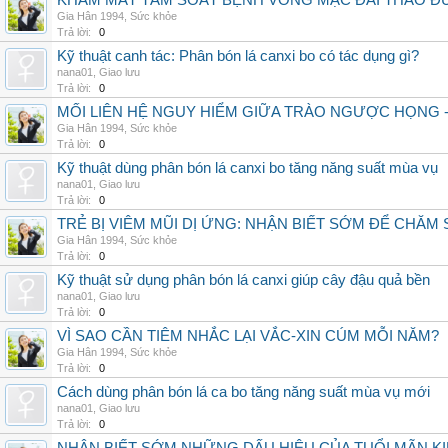
KHÁM MẮT TẦM SOÁT BỆNH VÕNG MẠC ĐÁI THÁO ĐƯ
Gia Hân 1994
,
Sức khỏe
Trả lời:
0
Kỹ thuật canh tác: Phân bón lá canxi bo có tác dụng gì?
nana01
,
Giao lưu
Trả lời:
0
MỐI LIÊN HỆ NGUY HIỂM GIỮA TRÀO NGƯỢC HỌNG 
Gia Hân 1994
,
Sức khỏe
Trả lời:
0
Kỹ thuật dùng phân bón lá canxi bo tăng năng suất mùa vụ
nana01
,
Giao lưu
Trả lời:
0
TRẺ BỊ VIÊM MŨI DỊ ỨNG: NHẬN BIẾT SỚM ĐỂ CHĂ
Gia Hân 1994
,
Sức khỏe
Trả lời:
0
Kỹ thuật sử dụng phân bón lá canxi giúp cây đậu quả bền
nana01
,
Giao lưu
Trả lời:
0
VÌ SAO CẦN TIÊM NHẮC LẠI VẮC-XIN CÚM MỖI NĂM?
Gia Hân 1994
,
Sức khỏe
Trả lời:
0
Cách dùng phân bón lá ca bo tăng năng suất mùa vụ mới
nana01
,
Giao lưu
Trả lời:
0