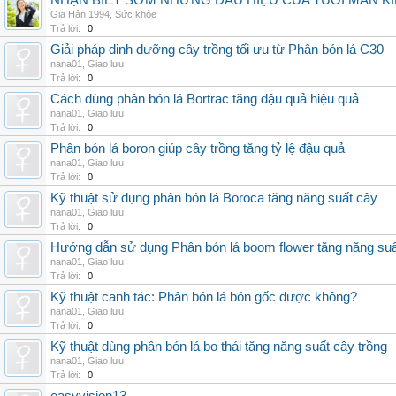
NHẬN BIẾT SỚM NHỮNG DẤU HIỆU CỦA TUỔI MÃN K
Gia Hân 1994
,
Sức khỏe
Trả lời:
0
Giải pháp dinh dưỡng cây trồng tối ưu từ Phân bón lá C30
nana01
,
Giao lưu
Trả lời:
0
Cách dùng phân bón lá Bortrac tăng đậu quả hiệu quả
nana01
,
Giao lưu
Trả lời:
0
Phân bón lá boron giúp cây trồng tăng tỷ lệ đậu quả
nana01
,
Giao lưu
Trả lời:
0
Kỹ thuật sử dụng phân bón lá Boroca tăng năng suất cây
nana01
,
Giao lưu
Trả lời:
0
Hướng dẫn sử dụng Phân bón lá boom flower tăng năng suấ
nana01
,
Giao lưu
Trả lời:
0
Kỹ thuật canh tác: Phân bón lá bón gốc được không?
nana01
,
Giao lưu
Trả lời:
0
Kỹ thuật dùng phân bón lá bo thái tăng năng suất cây trồng
nana01
,
Giao lưu
Trả lời:
0