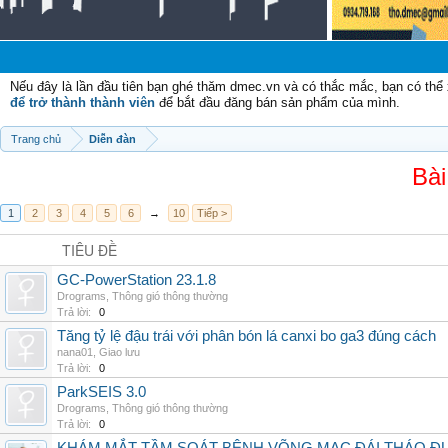
Nếu đây là lần đầu tiên bạn ghé thăm dmec.vn và có thắc mắc, bạn có th
để trở thành thành viên
để bắt đầu đăng bán sản phẩm của mình.
Trang chủ
Diễn đàn
Bài
1
2
3
4
5
6
→
10
Tiếp >
TIÊU ĐỀ
GC-PowerStation 23.1.8
Drograms
,
Thông gió thông thường
Trả lời:
0
Tăng tỷ lệ đậu trái với phân bón lá canxi bo ga3 đúng cách
nana01
,
Giao lưu
Trả lời:
0
ParkSEIS 3.0
Drograms
,
Thông gió thông thường
Trả lời:
0