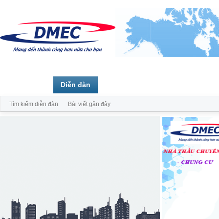
Trang chủ
Diễn đàn
Thành viên
Tìm kiếm diễn đàn
Bài viết gần đây