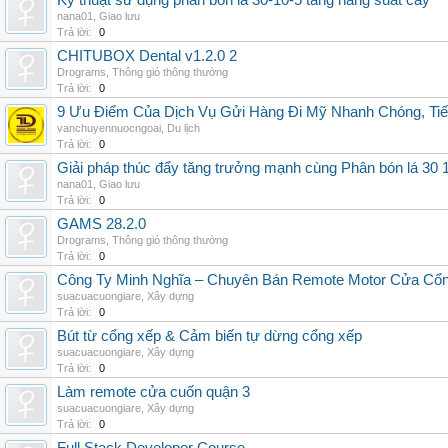
Kỹ thuật sử dụng phân bón lá 30-10-5 tăng năng suất cây
nana01
,
Giao lưu
Trả lời:
0
CHITUBOX Dental v1.2.0 2
Drograms
,
Thông gió thông thường
Trả lời:
0
9 Ưu Điểm Của Dịch Vụ Gửi Hàng Đi Mỹ Nhanh Chóng, Tiế
vanchuyennuocngoai
,
Du lịch
Trả lời:
0
Giải pháp thúc đẩy tăng trưởng mạnh cùng Phân bón lá 30 1
nana01
,
Giao lưu
Trả lời:
0
GAMS 28.2.0
Drograms
,
Thông gió thông thường
Trả lời:
0
Công Ty Minh Nghĩa – Chuyên Bán Remote Motor Cửa Cổn
suacuacuongiare
,
Xây dựng
Trả lời:
0
Bút từ cổng xếp & Cảm biến tự dừng cổng xếp
suacuacuongiare
,
Xây dựng
Trả lời:
0
Làm remote cửa cuốn quận 3
suacuacuongiare
,
Xây dựng
Trả lời:
0