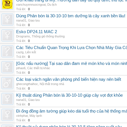
Gửi khẩu trang đi Mỹ: Hướng dẫn đầy đủ quy định, thủ tục 
vanchuyennuocngoai
,
Du lịch
Trả lời:
0
Dùng Phân bón lá 30-10-10 bm dưỡng lá cây xanh bền lâu!
nana01
,
Giao lưu
Trả lời:
0
Esko DP24.11 MAC 2
Drograms
,
Thông gió thông thường
Trả lời:
0
Các Tiêu Chuẩn Quan Trọng Khi Lựa Chọn Nhà Máy Gia 
cazlg
,
Liên kết
Trả lời:
0
[Góc nấu nướng] Tại sao dân đam mê món kho và món ninh
pthao6
,
Các thiết bị khác
Trả lời:
0
Các loại vách ngăn văn phòng phổ biến hiện nay nên biết
ghecongthaihoc
,
Nội thất trong nhà
Trả lời:
0
Kỹ thuật dùng Phân bón lá 30-10-10 giúp cây vọt đọt khỏe
nana01
,
Giao lưu
Trả lời:
0
Đi ống đồng âm tường giúp kéo dài tuổi thọ của hệ thống m
vinhphat
,
Máy lạnh
Trả lời:
0