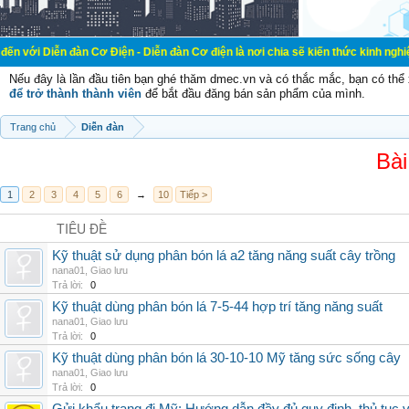
đàn Cơ Điện - Diễn đàn Cơ điện là nơi chia sẽ kiến thức kinh nghiệm trong lãnh
Nếu đây là lần đầu tiên bạn ghé thăm dmec.vn và có thắc mắc, bạn có th
để trở thành thành viên
để bắt đầu đăng bán sản phẩm của mình.
Trang chủ
Diễn đàn
Bài
1
2
3
4
5
6
→
10
Tiếp >
TIÊU ĐỀ
Kỹ thuật sử dụng phân bón lá a2 tăng năng suất cây trồng
nana01
,
Giao lưu
Trả lời:
0
Kỹ thuật dùng phân bón lá 7-5-44 hợp trí tăng năng suất
nana01
,
Giao lưu
Trả lời:
0
Kỹ thuật dùng phân bón lá 30-10-10 Mỹ tăng sức sống cây
nana01
,
Giao lưu
Trả lời:
0