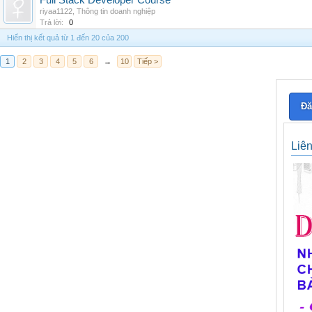
Full Stack Developer Course
riyaa1122
,
Thông tin doanh nghiệp
Trả lời:
0
Hiển thị kết quả từ 1 đến 20 của 200
1
2
3
4
5
6
→
10
Tiếp >
Đă
Liê