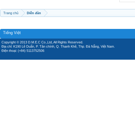
Trang chủ
Diễn đàn
Tiếng Việt
Copyright © 2013 D.M.E.C Co.,Ltd, All Rights Reserved.
Địa chỉ: K190 Lê Duẩn, P. Tân chính, Q. Thanh Khê, Thp. Đà Nẵng, Việt Nam.
Điện thoại: (+84) 5113752506