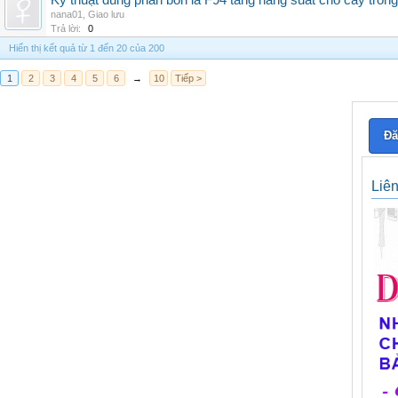
Kỹ thuật dùng phân bón lá F94 tăng năng suất cho cây trồng
nana01
,
Giao lưu
Trả lời:
0
Hiển thị kết quả từ 1 đến 20 của 200
1
2
3
4
5
6
→
10
Tiếp >
Đă
Liê