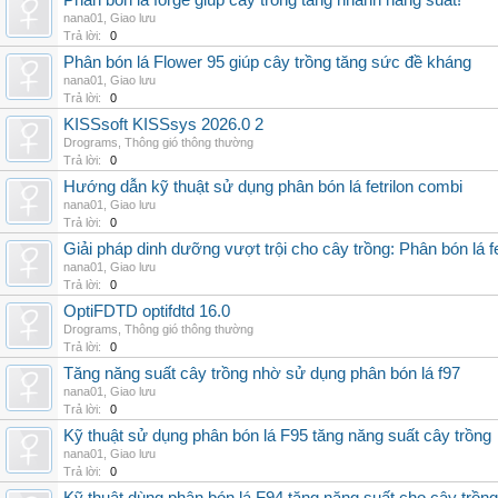
Phân bón lá forge giúp cây trồng tăng nhanh năng suất!
nana01
,
Giao lưu
Trả lời:
0
Phân bón lá Flower 95 giúp cây trồng tăng sức đề kháng
nana01
,
Giao lưu
Trả lời:
0
KISSsoft KISSsys 2026.0 2
Drograms
,
Thông gió thông thường
Trả lời:
0
Hướng dẫn kỹ thuật sử dụng phân bón lá fetrilon combi
nana01
,
Giao lưu
Trả lời:
0
Giải pháp dinh dưỡng vượt trội cho cây trồng: Phân bón lá fe
nana01
,
Giao lưu
Trả lời:
0
OptiFDTD optifdtd 16.0
Drograms
,
Thông gió thông thường
Trả lời:
0
Tăng năng suất cây trồng nhờ sử dụng phân bón lá f97
nana01
,
Giao lưu
Trả lời:
0
Kỹ thuật sử dụng phân bón lá F95 tăng năng suất cây trồng
nana01
,
Giao lưu
Trả lời:
0