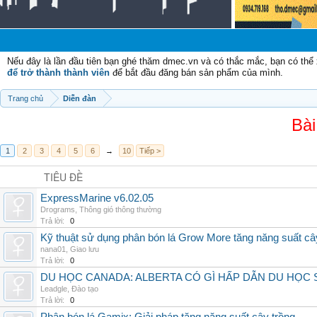
Nếu đây là lần đầu tiên bạn ghé thăm dmec.vn và có thắc mắc, bạn có th
để trở thành thành viên
để bắt đầu đăng bán sản phẩm của mình.
Trang chủ
Diễn đàn
Bài
1
2
3
4
5
6
→
10
Tiếp >
TIÊU ĐỀ
ExpressMarine v6.02.05
Drograms
,
Thông gió thông thường
Trả lời:
0
Kỹ thuật sử dụng phân bón lá Grow More tăng năng suất câ
nana01
,
Giao lưu
Trả lời:
0
DU HỌC CANADA: ALBERTA CÓ GÌ HẤP DẪN DU HỌC 
Leadgle
,
Đào tạo
Trả lời:
0