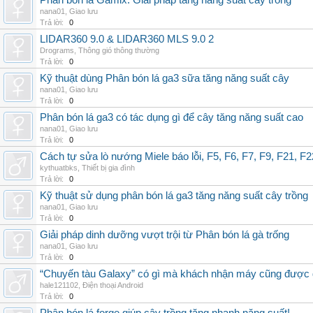
Phân bón lá Gamix: Giải pháp tăng năng suất cây trồng
nana01
,
Giao lưu
Trả lời:
0
LIDAR360 9.0 & LIDAR360 MLS 9.0 2
Drograms
,
Thông gió thông thường
Trả lời:
0
Kỹ thuật dùng Phân bón lá ga3 sữa tăng năng suất cây
nana01
,
Giao lưu
Trả lời:
0
Phân bón lá ga3 có tác dụng gì để cây tăng năng suất cao
nana01
,
Giao lưu
Trả lời:
0
Cách tự sửa lò nướng Miele báo lỗi, F5, F6, F7, F9, F21, F2
kythuatbks
,
Thiết bị gia đình
Trả lời:
0
Kỹ thuật sử dụng phân bón lá ga3 tăng năng suất cây trồng
nana01
,
Giao lưu
Trả lời:
0
Giải pháp dinh dưỡng vượt trội từ Phân bón lá gà trống
nana01
,
Giao lưu
Trả lời:
0
“Chuyến tàu Galaxy” có gì mà khách nhận máy cũng được đ
hale121102
,
Điện thoại Android
Trả lời:
0