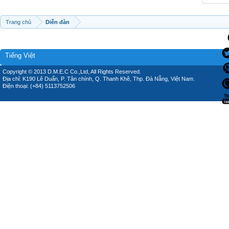
Trang chủ
Diễn đàn
Tiếng Việt
Copyright © 2013 D.M.E.C Co.,Ltd, All Rights Reserved.
Địa chỉ: K190 Lê Duẩn, P. Tân chính, Q. Thanh Khê, Thp. Đà Nẵng, Việt Nam.
Điện thoại: (+84) 5113752506