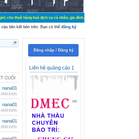
hàng hoá dịch vụ cá nhân, gia đình. Mua bán, ký gửi, cho thuê thiết bị hệ thố
vào liên kết bên trên. Bạn có thể
đăng ký
Đăng nhập / Đăng ký
Liên hệ quảng cáo 1
ẾT CUỐI
nana01
 phút trước
nana01
 phút trước
nana01
 phút trước
nana01