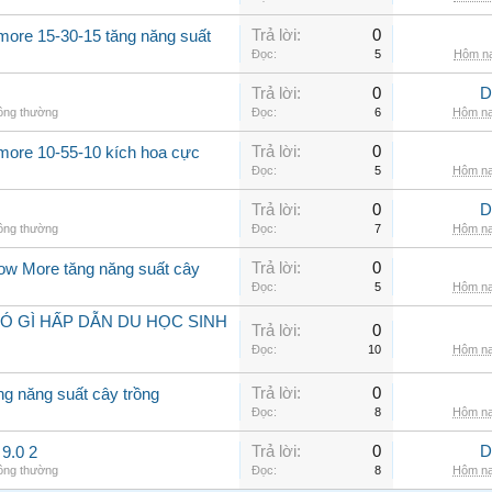
Trả lời:
0
more 15-30-15 tăng năng suất
Đọc:
5
Hôm na
Trả lời:
0
D
hông thường
Đọc:
6
Hôm na
Trả lời:
0
 more 10-55-10 kích hoa cực
Đọc:
5
Hôm na
Trả lời:
0
D
hông thường
Đọc:
7
Hôm na
Trả lời:
0
row More tăng năng suất cây
Đọc:
5
Hôm na
Ó GÌ HẤP DẪN DU HỌC SINH
Trả lời:
0
Đọc:
10
Hôm na
Trả lời:
0
ng năng suất cây trồng
Đọc:
8
Hôm na
Trả lời:
0
D
9.0 2
hông thường
Đọc:
8
Hôm na