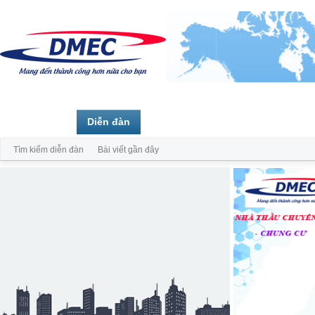
Trang chủ
Diễn đàn
Thành viên
Tìm kiếm diễn đàn
Bài viết gần đây