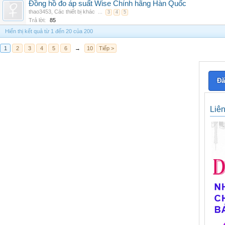
Đồng hồ đo áp suất Wise Chính hãng Hàn Quốc
thao3453
,
Các thiết bị khác
...
3
4
5
Trả lời:
85
Hiển thị kết quả từ 1 đến 20 của 200
1
2
3
4
5
6
→
10
Tiếp >
Đă
Liê