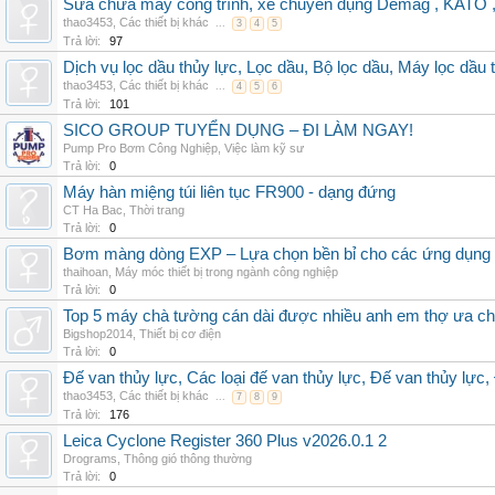
Sửa chữa máy công trình, xe chuyên dụng Demag , KAT
thao3453
,
Các thiết bị khác
...
3
4
5
Trả lời:
97
Dịch vụ lọc dầu thủy lực, Lọc dầu, Bộ lọc dầu, Máy lọc dầu 
thao3453
,
Các thiết bị khác
...
4
5
6
Trả lời:
101
SICO GROUP TUYỂN DỤNG – ĐI LÀM NGAY!
Pump Pro Bơm Công Nghiệp
,
Việc làm kỹ sư
Trả lời:
0
Máy hàn miệng túi liên tục FR900 - dạng đứng
CT Ha Bac
,
Thời trang
Trả lời:
0
Bơm màng dòng EXP – Lựa chọn bền bỉ cho các ứng dụng
thaihoan
,
Máy móc thiết bị trong ngành công nghiệp
Trả lời:
0
Top 5 máy chà tường cán dài được nhiều anh em thợ ưa c
Bigshop2014
,
Thiết bị cơ điện
Trả lời:
0
Đế van thủy lực, Các loại đế van thủy lực, Đế van thủy lực,
thao3453
,
Các thiết bị khác
...
7
8
9
Trả lời:
176
Leica Cyclone Register 360 Plus v2026.0.1 2
Drograms
,
Thông gió thông thường
Trả lời:
0