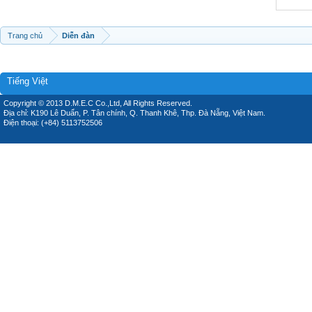
Trang chủ
Diễn đàn
Tiếng Việt
Copyright © 2013 D.M.E.C Co.,Ltd, All Rights Reserved.
Địa chỉ: K190 Lê Duẩn, P. Tân chính, Q. Thanh Khê, Thp. Đà Nẵng, Việt Nam.
Điện thoại: (+84) 5113752506