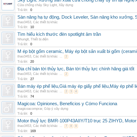
Sky Light: Xưởng sản xuất cửa chống cháy uy tín tại Nghệ 
Cửa chống cháy Sky Light
,
Xây dựng
Trả lời:
0
Sàn nâng hạ tự động, Dock Leveler, Sàn nâng kho xưởng, S
thao3453
,
Các thiết bị khác
Trả lời:
10
Tìm hiểu kích thước đèn spotlight âm trần
Nhunglt
,
Thiết bị điện
Trả lời:
0
M ép bột gốm ceramic, Máy ép bột sản xuất bi gốm (cerami
thao3453
,
Các thiết bị khác
...
2
Trả lời:
20
Địa chỉ bán tời thủy lực, Bán tời thủy lực chính hãng giá tốt
thao3453
,
Các thiết bị khác
...
2
Trả lời:
27
Bán máy ép phế liệu,Giá máy ép giấy phế liệu,Máy ép phế li
thao3453
,
Các thiết bị khác
...
2
3
4
Trả lời:
74
Magicoa: Opiniones, Beneficios y Cómo Funciona
magicoacomprar
,
Góp ý xây dựng
Trả lời:
0
Motor thuỷ lực BMR-100P43AIIY/T10 trục 25 ZIHYD, Motor
thao3453
,
Các thiết bị khác
...
7
8
9
Trả lời:
169