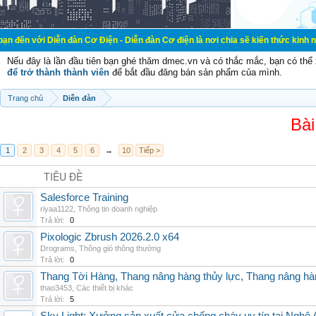
ễn đàn Cơ Điện - Diễn đàn Cơ điện là nơi chia sẽ kiến thức kinh nghiệm trong 
Nếu đây là lần đầu tiên bạn ghé thăm dmec.vn và có thắc mắc, bạn có th
để trở thành thành viên
để bắt đầu đăng bán sản phẩm của mình.
Trang chủ
Diễn đàn
Bài
1
2
3
4
5
6
→
10
Tiếp >
TIÊU ĐỀ
Salesforce Training
riyaa1122
,
Thông tin doanh nghiệp
Trả lời:
0
Pixologic Zbrush 2026.2.0 x64
Drograms
,
Thông gió thông thường
Trả lời:
0
Thang Tời Hàng, Thang nâng hàng thủy lực, Thang nâng hà
thao3453
,
Các thiết bị khác
Trả lời:
5