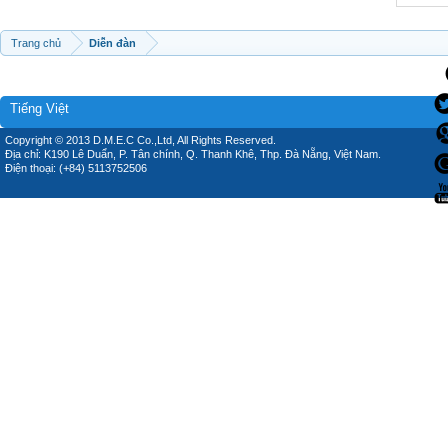
Trang chủ
Diễn đàn
Tiếng Việt
Copyright © 2013 D.M.E.C Co.,Ltd, All Rights Reserved.
Địa chỉ: K190 Lê Duẩn, P. Tân chính, Q. Thanh Khê, Thp. Đà Nẵng, Việt Nam.
Điện thoại: (+84) 5113752506