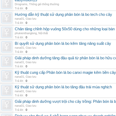
easyvision13
Drograms
,
Thông gió thông thường
Trả lời:
0
Hướng dẫn kỹ thuật sử dụng phân bón lá bo tech cho cây
nana01
,
Giao lưu
Trả lời:
0
Chân tăng chỉnh hộp vuông 50x50 dùng cho những loại bàn
phukienthanglong
,
Nội thất
Trả lời:
0
Bí quyết sử dụng phân bón lá bo kẽm tăng năng suất cây
nana01
,
Giao lưu
Trả lời:
0
Giải pháp dinh dưỡng tăng đậu quả từ phân bón lá bo hữu 
nana01
,
Giao lưu
Trả lời:
0
Kỹ thuật cung cấp Phân bón lá bo canxi magie kẽm bền cây
nana01
,
Giao lưu
Trả lời:
0
Kỹ thuật sử dụng phân bón lá bo tăng đậu trái mùa nghịch
nana01
,
Giao lưu
Trả lời:
0
Giải pháp dinh dưỡng vượt trội cho cây trồng: Phân bón lá 
nana01
,
Giao lưu
Trả lời:
0