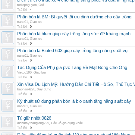
Dịch vụ cho thuê xe 4 chỗ hạng sang phục vụ doanh nghiệ
todiepnguyen
,
Ôtô
Trả lời:
4
Phân bón lá BM: Bí quyết tối ưu dinh dưỡng cho cây trồng
nana01
,
Giao lưu
Trả lời:
0
Phân bón lá blum giúp cây trồng tăng sức đề kháng mạnh
nana01
,
Giao lưu
Trả lời:
0
Phân bón lá Bioted 603 giúp cây trồng tăng năng suất vụ
nana01
,
Giao lưu
Trả lời:
0
Tác Dụng Của Phụ gia pvc Tăng Bề Mặt Bóng Cho Ống
Vietuc190
,
Giao lưu
Trả lời:
0
Xin Visa Du Lịch Mỹ: Hướng Dẫn Chi Tiết Hồ Sơ, Thủ Tục
baohan4228
,
Xây dựng
Trả lời:
0
Kỹ thuật sử dụng phân bón lá bio xanh tăng năng suất cây
nana01
,
Giao lưu
Trả lời:
0
Tủ giữ nhiệt 0826
dienmaythanglong229
,
Các đồ gia dụng khác
Trả lời:
0