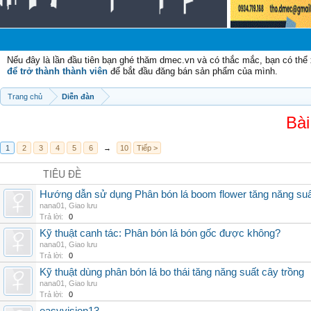
Chào m
Nếu đây là lần đầu tiên bạn ghé thăm dmec.vn và có thắc mắc, bạn có th
để trở thành thành viên
để bắt đầu đăng bán sản phẩm của mình.
Trang chủ
Diễn đàn
Bài
1
2
3
4
5
6
→
10
Tiếp >
TIÊU ĐỀ
Hướng dẫn sử dụng Phân bón lá boom flower tăng năng suấ
nana01
,
Giao lưu
Trả lời:
0
Kỹ thuật canh tác: Phân bón lá bón gốc được không?
nana01
,
Giao lưu
Trả lời:
0
Kỹ thuật dùng phân bón lá bo thái tăng năng suất cây trồng
nana01
,
Giao lưu
Trả lời:
0