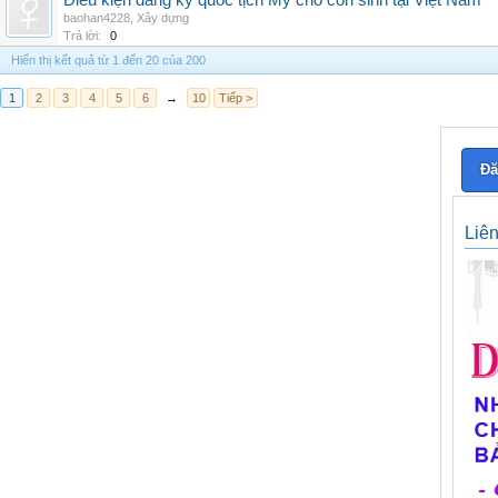
Điều kiện đăng ký quốc tịch Mỹ cho con sinh tại Việt Nam
baohan4228
,
Xây dựng
Trả lời:
0
Hiển thị kết quả từ 1 đến 20 của 200
1
2
3
4
5
6
→
10
Tiếp >
Đă
Liê