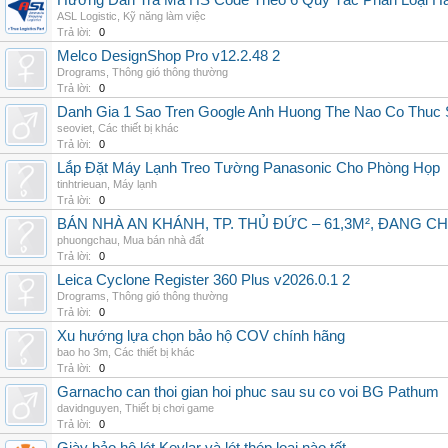
Hướng Dẫn Tra Mã HS Code Theo 6 Quy Tắc Phân Loại H
ASL Logistic
,
Kỹ năng làm việc
Trả lời:
0
Melco DesignShop Pro v12.2.48 2
Drograms
,
Thông gió thông thường
Trả lời:
0
Danh Gia 1 Sao Tren Google Anh Huong The Nao Co Thuc
seoviet
,
Các thiết bị khác
Trả lời:
0
Lắp Đặt Máy Lạnh Treo Tường Panasonic Cho Phòng Họp
tinhtrieuan
,
Máy lạnh
Trả lời:
0
BÁN NHÀ AN KHÁNH, TP. THỦ ĐỨC – 61,3M², ĐANG CH
phuongchau
,
Mua bán nhà đất
Trả lời:
0
Leica Cyclone Register 360 Plus v2026.0.1 2
Drograms
,
Thông gió thông thường
Trả lời:
0
Xu hướng lựa chọn bảo hộ COV chính hãng
bao ho 3m
,
Các thiết bị khác
Trả lời:
0
Garnacho can thoi gian hoi phuc sau su co voi BG Pathum
davidnguyen
,
Thiết bị chơi game
Trả lời:
0