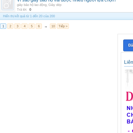
Vì sao giày bảo hộ vải được nhiều người lựa chọn?
giày bảo hộ lao động
,
Giày dép
Trả lời:
0
Hiển thị kết quả từ 1 đến 20 của 200
1
2
3
4
5
6
→
10
Tiếp >
Đă
Liê