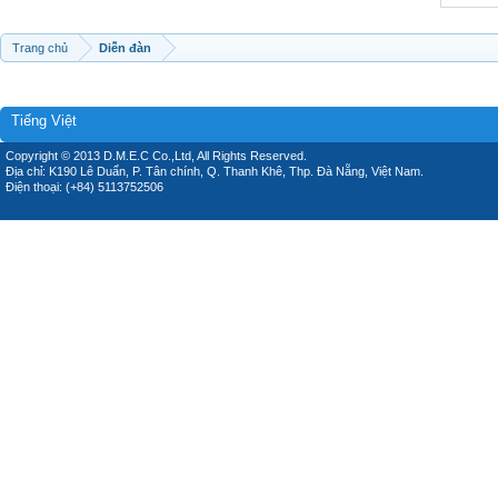
Trang chủ
Diễn đàn
Tiếng Việt
Copyright © 2013 D.M.E.C Co.,Ltd, All Rights Reserved.
Địa chỉ: K190 Lê Duẩn, P. Tân chính, Q. Thanh Khê, Thp. Đà Nẵng, Việt Nam.
Điện thoại: (+84) 5113752506