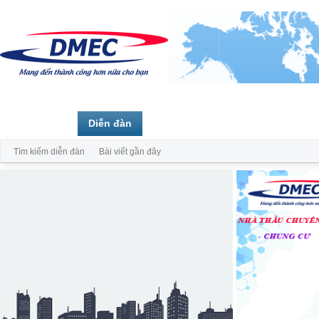
Trang chủ
Diễn đàn
Thành viên
Tìm kiếm diễn đàn
Bài viết gần đây