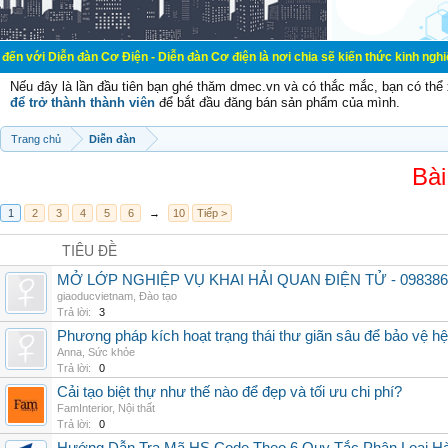
đàn Cơ Điện - Diễn đàn Cơ điện là nơi chia sẽ kiến thức kinh nghiệm trong lãnh
Nếu đây là lần đầu tiên bạn ghé thăm dmec.vn và có thắc mắc, bạn có th
để trở thành thành viên
để bắt đầu đăng bán sản phẩm của mình.
Trang chủ
Diễn đàn
Bài
1
2
3
4
5
6
→
10
Tiếp >
TIÊU ĐỀ
MỞ LỚP NGHIỆP VỤ KHAI HẢI QUAN ĐIỆN TỬ - 098386
giaoducvietnam
,
Đào tạo
Trả lời:
3
Phương pháp kích hoạt trạng thái thư giãn sâu để bảo vệ h
Anna
,
Sức khỏe
Trả lời:
0
Cải tạo biệt thự như thế nào để đẹp và tối ưu chi phí?
FamInterior
,
Nội thất
Trả lời:
0