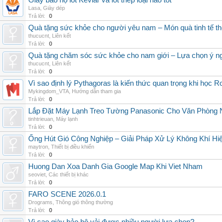
Giày bảo hộ lót Kevlar và lót thép loại nào tốt
Lasa
,
Giày dép
Trả lời:
0
Quà tặng sức khỏe cho người yêu nam – Món quà tinh tế th
thucucnt
,
Liên kết
Trả lời:
0
Quà tặng chăm sóc sức khỏe cho nam giới – Lựa chọn ý ngh
thucucnt
,
Liên kết
Trả lời:
0
Vì sao định lý Pythagoras là kiến thức quan trọng khi học R
Mykingdom_VTA
,
Hướng dẫn tham gia
Trả lời:
0
Lắp Đặt Máy Lạnh Treo Tường Panasonic Cho Văn Phòng 
tinhtrieuan
,
Máy lạnh
Trả lời:
0
Ống Hút Gió Công Nghiệp – Giải Pháp Xử Lý Không Khí H
maytron
,
Thiết bị điều khiển
Trả lời:
0
Huong Dan Xoa Danh Gia Google Map Khi Viet Nham
seoviet
,
Các thiết bị khác
Trả lời:
0
FARO SCENE 2026.0.1
Drograms
,
Thông gió thông thường
Trả lời:
0