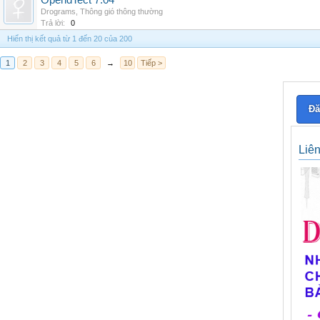
OpendTect 7.04
Drograms
,
Thông gió thông thường
Trả lời:
0
Hiển thị kết quả từ 1 đến 20 của 200
1
2
3
4
5
6
→
10
Tiếp >
Đă
Liê