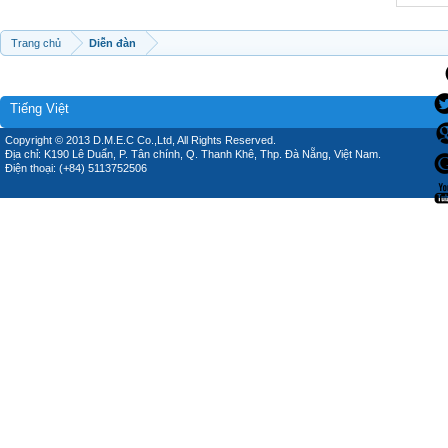
Trang chủ
Diễn đàn
Tiếng Việt
Copyright © 2013 D.M.E.C Co.,Ltd, All Rights Reserved.
Địa chỉ: K190 Lê Duẩn, P. Tân chính, Q. Thanh Khê, Thp. Đà Nẵng, Việt Nam.
Điện thoại: (+84) 5113752506