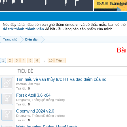
Nếu đây là lần đầu tiên bạn ghé thăm dmec.vn và có thắc mắc, bạn có th
để trở thành thành viên
để bắt đầu đăng bán sản phẩm của mình.
Trang chủ
Diễn đàn
Bài
1
2
3
4
5
6
→
10
Tiếp >
TIÊU ĐỀ
Tìm hiểu về van thủy lực HT và đặc điểm của nó
khatran
,
Ẩm thực
Trả lời:
0
Forsk Atoll 3.6 x64
Drograms
,
Thông gió thông thường
Trả lời:
0
Openwind 2024 v2.0
Drograms
,
Thông gió thông thường
Trả lời:
0