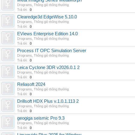
Meta Imaging Series MetaMorph
Drograms
,
Thông gió thông thường
Trả lời:
0
Clearedge3d EdgeWise 5.10.0
Drograms
,
Thông gió thông thường
Trả lời:
0
EViews Enterprise Edition 14.0
Drograms
,
Thông gió thông thường
Trả lời:
0
Process IT OPC Simulation Server
Drograms
,
Thông gió thông thường
Trả lời:
0
Leica Cyclone 3DR v2026.0.1 2
Drograms
,
Thông gió thông thường
Trả lời:
0
Reliasoft 2024
Drograms
,
Thông gió thông thường
Trả lời:
0
Drillsoft HDX Plus v.1.0.1.113 2
Drograms
,
Thông gió thông thường
Trả lời:
0
geogiga seismic Pro 9.3
Drograms
,
Thông gió thông thường
Trả lời:
0