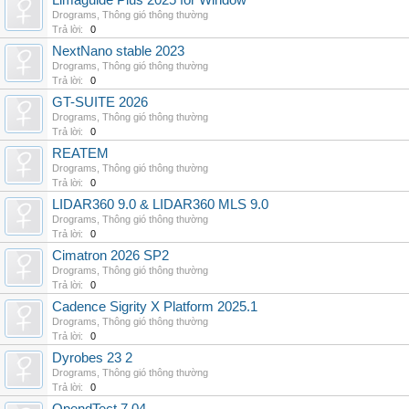
Limaguide Plus 2025 for Window
Drograms
,
Thông gió thông thường
Trả lời:
0
NextNano stable 2023
Drograms
,
Thông gió thông thường
Trả lời:
0
GT-SUITE 2026
Drograms
,
Thông gió thông thường
Trả lời:
0
REATEM
Drograms
,
Thông gió thông thường
Trả lời:
0
LIDAR360 9.0 & LIDAR360 MLS 9.0
Drograms
,
Thông gió thông thường
Trả lời:
0
Cimatron 2026 SP2
Drograms
,
Thông gió thông thường
Trả lời:
0
Cadence Sigrity X Platform 2025.1
Drograms
,
Thông gió thông thường
Trả lời:
0
Dyrobes 23 2
Drograms
,
Thông gió thông thường
Trả lời:
0