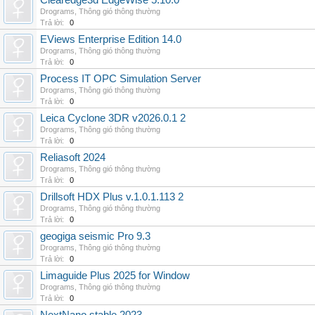
Clearedge3d EdgeWise 5.10.0
Drograms
,
Thông gió thông thường
Trả lời:
0
EViews Enterprise Edition 14.0
Drograms
,
Thông gió thông thường
Trả lời:
0
Process IT OPC Simulation Server
Drograms
,
Thông gió thông thường
Trả lời:
0
Leica Cyclone 3DR v2026.0.1 2
Drograms
,
Thông gió thông thường
Trả lời:
0
Reliasoft 2024
Drograms
,
Thông gió thông thường
Trả lời:
0
Drillsoft HDX Plus v.1.0.1.113 2
Drograms
,
Thông gió thông thường
Trả lời:
0
geogiga seismic Pro 9.3
Drograms
,
Thông gió thông thường
Trả lời:
0
Limaguide Plus 2025 for Window
Drograms
,
Thông gió thông thường
Trả lời:
0