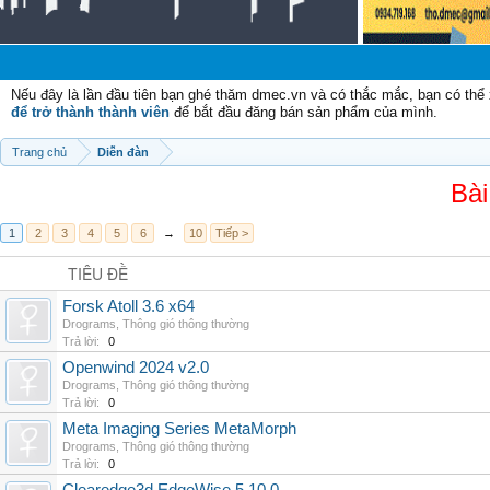
Chà
Nếu đây là lần đầu tiên bạn ghé thăm dmec.vn và có thắc mắc, bạn có th
để trở thành thành viên
để bắt đầu đăng bán sản phẩm của mình.
Trang chủ
Diễn đàn
Bài
1
2
3
4
5
6
→
10
Tiếp >
TIÊU ĐỀ
Forsk Atoll 3.6 x64
Drograms
,
Thông gió thông thường
Trả lời:
0
Openwind 2024 v2.0
Drograms
,
Thông gió thông thường
Trả lời:
0
Meta Imaging Series MetaMorph
Drograms
,
Thông gió thông thường
Trả lời:
0