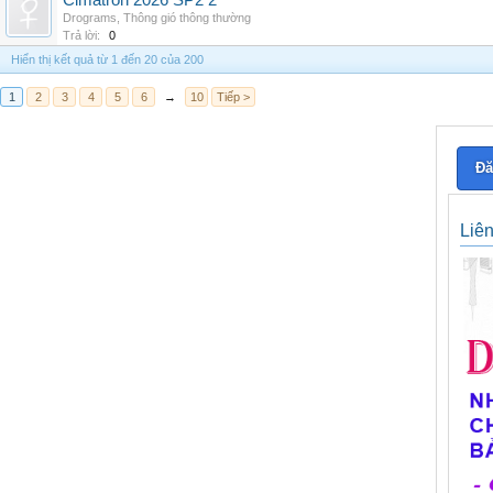
Cimatron 2026 SP2 2
Drograms
,
Thông gió thông thường
Trả lời:
0
Hiển thị kết quả từ 1 đến 20 của 200
1
2
3
4
5
6
→
10
Tiếp >
Đă
Liê