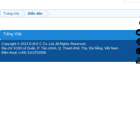
Trang chủ
Diễn đàn
Tiếng Việt
Copyright © 2013 D.M.E.C Co.,Ltd, All Rights Reserved.
Địa chỉ: K190 Lê Duẩn, P. Tân chính, Q. Thanh Khê, Thp. Đà Nẵng, Việt Nam.
Điện thoại: (+84) 5113752506