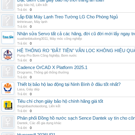
Đặc điểm của giày bảo hộ thời trang an toàn
giày bảo hộ
,
Liên kết
Trả lời:
0
Lắp Đặt Máy Lạnh Treo Tường LG Cho Phòng Ngủ
tinhtrieuan
,
Máy lạnh
Trả lời:
0
Nhận sửa Servo tất cả các hãng, đời cũ đời mới lấy ngay t
suathietbitudong3011
,
Máy móc công nghiệp
Trả lời:
0
HỆ THỐNG RO "ĐẮT TIỀN" VẪN LỌC KHÔNG HIỆU QU
Pump Pro Bơm Công Nghiệp
,
Bơm nước
Trả lời:
0
Cadence OrCAD X Platform 2025.1
Drograms
,
Thông gió thông thường
Trả lời:
0
Thiết bị bảo hộ lao động tại Ninh Bình ở đâu tốt nhất?
Lasa
,
Giày dép
Trả lời:
0
Tiêu chí chọn giày bảo hộ chính hãng giá tốt
thegioibaoholaodong
,
Liên kết
Trả lời:
0
Phân phối Đồng hồ nước sạch Sence Dantek uy tín cho công
Dantek
,
Các đồ gia dụng khác
Trả lời:
0