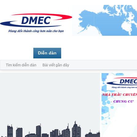
Trang chủ
Diễn đàn
Thành viên
Tìm kiếm diễn đàn
Bài viết gần đây