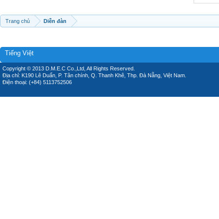
Trang chủ
Diễn đàn
Tiếng Việt
Copyright © 2013 D.M.E.C Co.,Ltd, All Rights Reserved.
Địa chỉ: K190 Lê Duẩn, P. Tân chính, Q. Thanh Khê, Thp. Đà Nẵng, Việt Nam.
Điện thoại: (+84) 5113752506