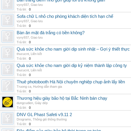
Bàn trang điểm nhỏ gọn giúp tối ưu không gian
vyvy937
,
Giao lưu
Trả lời:
0
Sofa chữ L nhỏ cho phòng khách diện tích hạn chế
vyvy937
,
Giao lưu
Trả lời:
0
Bàn ăn mặt đá trắng có bền không?
vyvy937
,
Giao lưu
Trả lời:
0
Quà sức khỏe cho nam giới dịp sinh nhật – Gợi ý thiết thực
thucucnt
,
Liên kết
Trả lời:
0
Quà sức khỏe cho nam giới dịp kỷ niệm thành lập công ty
thucucnt
,
Liên kết
Trả lời:
0
Thuê photobooth Hà Nội chuyên nghiệp chụp ảnh lấy liền
Truong ca
,
Hướng dẫn tham gia
Trả lời:
0
Thương hiệu giày bảo hộ tại Bắc Ninh bán chạy
dungcudien
,
Giày dép
Trả lời:
0
DNV GL Phast Safeti v9.11 2
Drograms
,
Thông gió thông thường
Trả lời:
0