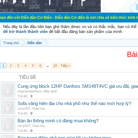
ễn đàn Cơ Điện - Diễn đàn Cơ điện là nơi chia sẽ kiến thức kinh nghiệm trong 
Nếu đây là lần đầu tiên bạn ghé thăm dmec.vn và có thắc mắc, bạn có th
để trở thành thành viên
để bắt đầu đăng bán sản phẩm của mình.
Trang chủ
Diễn đàn
Bài
1
2
3
4
5
6
→
10
Tiếp >
TIÊU ĐỀ
Cung ứng block 12HP Danfoss SM148T4VC giá ưu đãi, giao 
maynendanfoss
,
Máy lạnh
Trả lời:
0
Sofa văng hiện đại cho nhà phố như thế nào mới hợp lý?
vyvy937
,
Giao lưu
Trả lời:
0
Bàn ăn thông minh có đáng mua không?
vyvy937
,
Giao lưu
Trả lời:
0