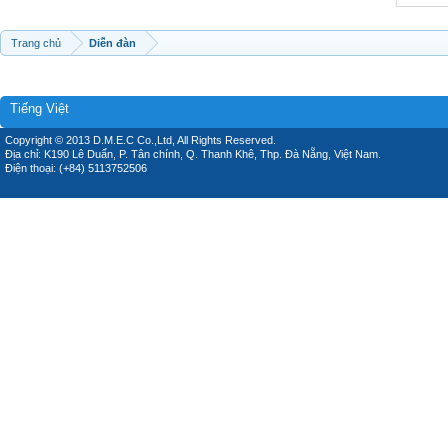
Trang chủ
Diễn đàn
Tiếng Việt
Copyright © 2013 D.M.E.C Co.,Ltd, All Rights Reserved.
Địa chỉ: K190 Lê Duẩn, P. Tân chính, Q. Thanh Khê, Thp. Đà Nẵng, Việt Nam.
Điện thoại: (+84) 5113752506