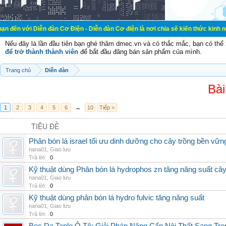
ễn đàn Cơ Điện - Diễn đàn Cơ điện là nơi chia sẽ kiến thức kinh nghiệm trong 
Nếu đây là lần đầu tiên bạn ghé thăm dmec.vn và có thắc mắc, bạn có th
để trở thành thành viên
để bắt đầu đăng bán sản phẩm của mình.
Trang chủ
Diễn đàn
Bài
1
2
3
4
5
6
→
10
Tiếp >
TIÊU ĐỀ
Phân bón lá israel tối ưu dinh dưỡng cho cây trồng bền vữn
nana01
,
Giao lưu
Trả lời:
0
Kỹ thuật dùng Phân bón lá hydrophos zn tăng năng suất câ
nana01
,
Giao lưu
Trả lời:
0
Kỹ thuật dùng phân bón lá hydro fulvic tăng năng suất
nana01
,
Giao lưu
Trả lời:
0