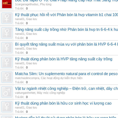
Bọc Da Taplo Ô Tô: Giải Pháp Nâng Cấp Nội Thất Sang Trọ
1cargaragethuduc
,
Phụ tùng
Trả lời:
0
Kỹ thuật phục hồi rễ với Phân bón lá hvp vitamin b1 chai 10
nana01
,
Giao lưu
Trả lời:
0
Tăng năng suất cây trồng nhờ Phân bón lá hvp tn 6-6-4 k h
nana01
,
Giao lưu
Trả lời:
0
Bí quyết tăng năng suất mùa vụ với phân bón lá HVP 6-6-4 
nana01
,
Giao lưu
Trả lời:
0
Kỹ thuật dùng phân bón lá HVP tăng năng suất cây trồng
nana01
,
Giao lưu
Trả lời:
0
Matcha Slim: Un suplemento natural para el control de peso
matchaslimcompra
,
Các hoạt động dự kiến thực hiện
Trả lời:
0
Vật tư ngành nhiệt công nghiệp – Điện trở, can nhiệt, dây ch
vattunganhnhiet
,
Máy móc công nghiệp
Trả lời:
0
Kỹ thuật dùng phân bón lá hữu cơ sinh học vi lượng cao
nana01
,
Giao lưu
Trả lời:
0