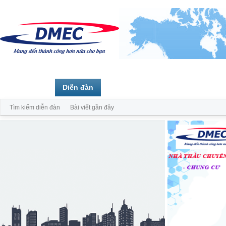
Trang chủ
Diễn đàn
Thành viên
Tìm kiếm diễn đàn
Bài viết gần đây