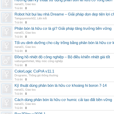
Hướng dẫn kỹ thuật sử dụng phân bón lá hữu cơ rong biển
nana01
,
Giao lưu
Trả lời:
0
Robot hút bụi lau nhà Dreame – Giải pháp dọn dẹp tiện lợi ch
Tainguyenmxh02
,
Liên kết
Trả lời:
0
Phân bón lá hữu cơ là gì? Giải pháp tăng trưởng bền vững
nana01
,
Giao lưu
Trả lời:
0
Tối ưu dinh dưỡng cho cây trồng bằng phân bón lá hữu cơ
nana01
,
Giao lưu
Trả lời:
0
Đồng hồ nhiệt độ công nghiệp – Bộ điều khiển nhiệt giá tốt
vattunganhnhiet
,
Máy móc công nghiệp
Trả lời:
0
ColorLogic CoPrA v11.1
Drograms
,
Thông gió thông thường
Trả lời:
0
Kỹ thuật dùng phân bón lá hữu cơ khoáng hi boron 7-14
nana01
,
Giao lưu
Trả lời:
0
Cách dùng phân bón lá hữu cơ humic cải tạo đất bền vững
nana01
,
Giao lưu
Trả lời:
0