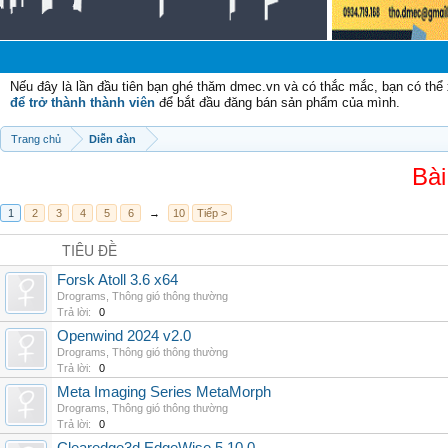
Nếu đây là lần đầu tiên bạn ghé thăm dmec.vn và có thắc mắc, bạn có th
để trở thành thành viên
để bắt đầu đăng bán sản phẩm của mình.
Trang chủ
Diễn đàn
Bài
1
2
3
4
5
6
→
10
Tiếp >
TIÊU ĐỀ
Forsk Atoll 3.6 x64
Drograms
,
Thông gió thông thường
Trả lời:
0
Openwind 2024 v2.0
Drograms
,
Thông gió thông thường
Trả lời:
0
Meta Imaging Series MetaMorph
Drograms
,
Thông gió thông thường
Trả lời:
0