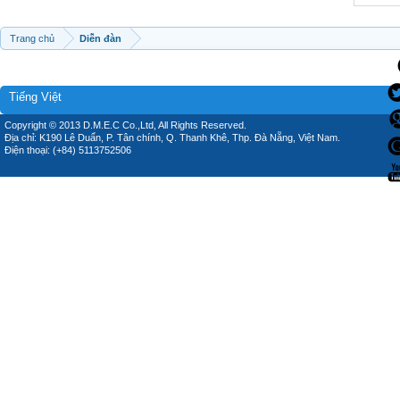
Trang chủ
Diễn đàn
Tiếng Việt
Copyright © 2013 D.M.E.C Co.,Ltd, All Rights Reserved.
Địa chỉ: K190 Lê Duẩn, P. Tân chính, Q. Thanh Khê, Thp. Đà Nẵng, Việt Nam.
Điện thoại: (+84) 5113752506