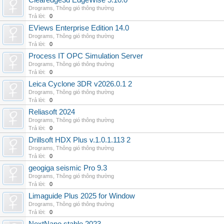
Clearedge3d EdgeWise 5.10.0
Drograms
,
Thông gió thông thường
Trả lời:
0
EViews Enterprise Edition 14.0
Drograms
,
Thông gió thông thường
Trả lời:
0
Process IT OPC Simulation Server
Drograms
,
Thông gió thông thường
Trả lời:
0
Leica Cyclone 3DR v2026.0.1 2
Drograms
,
Thông gió thông thường
Trả lời:
0
Reliasoft 2024
Drograms
,
Thông gió thông thường
Trả lời:
0
Drillsoft HDX Plus v.1.0.1.113 2
Drograms
,
Thông gió thông thường
Trả lời:
0
geogiga seismic Pro 9.3
Drograms
,
Thông gió thông thường
Trả lời:
0
Limaguide Plus 2025 for Window
Drograms
,
Thông gió thông thường
Trả lời:
0