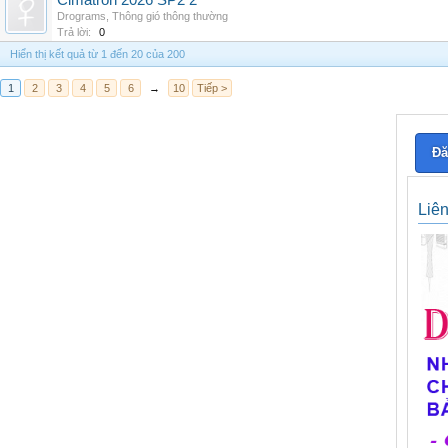
Cimatron 2026 SP2 2
Drograms
,
Thông gió thông thường
Trả lời:
0
Hiển thị kết quả từ 1 đến 20 của 200
1
2
3
4
5
6
→
10
Tiếp >
Đă
Liê