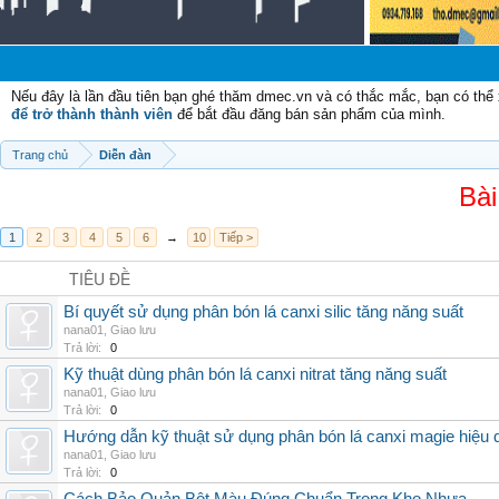
Chào
Nếu đây là lần đầu tiên bạn ghé thăm dmec.vn và có thắc mắc, bạn có th
để trở thành thành viên
để bắt đầu đăng bán sản phẩm của mình.
Trang chủ
Diễn đàn
Bài
1
2
3
4
5
6
→
10
Tiếp >
TIÊU ĐỀ
Bí quyết sử dụng phân bón lá canxi silic tăng năng suất
nana01
,
Giao lưu
Trả lời:
0
Kỹ thuật dùng phân bón lá canxi nitrat tăng năng suất
nana01
,
Giao lưu
Trả lời:
0
Hướng dẫn kỹ thuật sử dụng phân bón lá canxi magie hiệu 
nana01
,
Giao lưu
Trả lời:
0