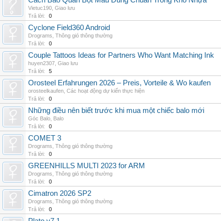
Cách Bảo Quản Bột Màu Đúng Chuẩn Trong Kho Nhựa
Vietuc190
,
Giao lưu
Trả lời:
0
Cyclone Field360 Android
Drograms
,
Thông gió thông thường
Trả lời:
0
Couple Tattoos Ideas for Partners Who Want Matching Ink
huyen2307
,
Giao lưu
Trả lời:
5
Orosteel Erfahrungen 2026 – Preis, Vorteile & Wo kaufen
orosteelkaufen
,
Các hoạt động dự kiến thực hiện
Trả lời:
0
Những điều nên biết trước khi mua một chiếc balo mới
Góc Balo
,
Balo
Trả lời:
0
COMET 3
Drograms
,
Thông gió thông thường
Trả lời:
0
GREENHILLS MULTI 2023 for ARM
Drograms
,
Thông gió thông thường
Trả lời:
0
Cimatron 2026 SP2
Drograms
,
Thông gió thông thường
Trả lời:
0