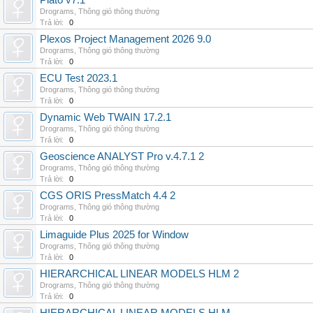
Plato v7.1
Drograms
,
Thông gió thông thường
Trả lời:
0
Plexos Project Management 2026 9.0
Drograms
,
Thông gió thông thường
Trả lời:
0
ECU Test 2023.1
Drograms
,
Thông gió thông thường
Trả lời:
0
Dynamic Web TWAIN 17.2.1
Drograms
,
Thông gió thông thường
Trả lời:
0
Geoscience ANALYST Pro v.4.7.1 2
Drograms
,
Thông gió thông thường
Trả lời:
0
CGS ORIS PressMatch 4.4 2
Drograms
,
Thông gió thông thường
Trả lời:
0
Limaguide Plus 2025 for Window
Drograms
,
Thông gió thông thường
Trả lời:
0
HIERARCHICAL LINEAR MODELS HLM 2
Drograms
,
Thông gió thông thường
Trả lời:
0