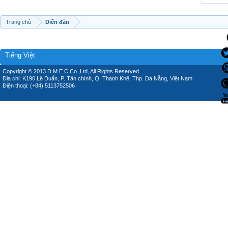
Trang chủ
Diễn đàn
Tiếng Việt
Copyright © 2013 D.M.E.C Co.,Ltd, All Rights Reserved.
Địa chỉ: K190 Lê Duẩn, P. Tân chính, Q. Thanh Khê, Thp. Đà Nẵng, Việt Nam.
Điện thoại: (+84) 5113752506