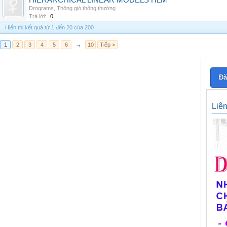
HIERARCHICAL LINEAR MODELS HLM
Drograms
,
Thông gió thông thường
Trả lời:
0
Hiển thị kết quả từ 1 đến 20 của 200
1
2
3
4
5
6
→
10
Tiếp >
Đă
Liê