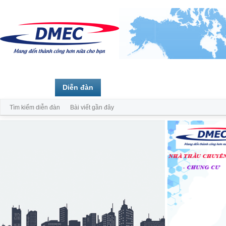
Trang chủ
Diễn đàn
Thành viên
Tìm kiếm diễn đàn
Bài viết gần đây