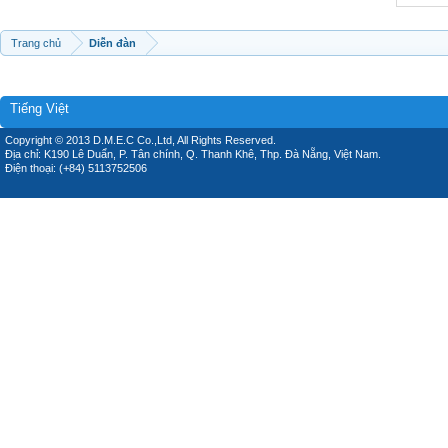
Trang chủ
Diễn đàn
Tiếng Việt
Copyright © 2013 D.M.E.C Co.,Ltd, All Rights Reserved.
Địa chỉ: K190 Lê Duẩn, P. Tân chính, Q. Thanh Khê, Thp. Đà Nẵng, Việt Nam.
Điện thoại: (+84) 5113752506