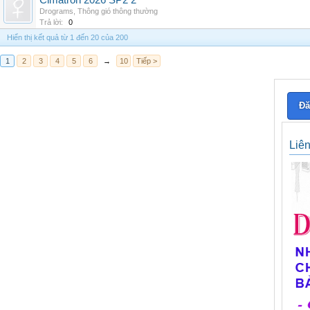
Cimatron 2026 SP2 2
Drograms
,
Thông gió thông thường
Trả lời:
0
Hiển thị kết quả từ 1 đến 20 của 200
1
2
3
4
5
6
→
10
Tiếp >
Đă
Liê