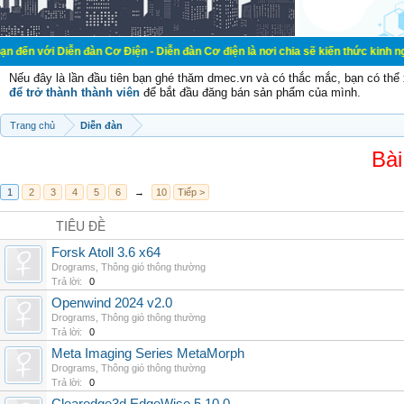
Diễn đàn Cơ Điện - Diễn đàn Cơ điện là nơi chia sẽ kiến thức kinh nghiệm tron
Nếu đây là lần đầu tiên bạn ghé thăm dmec.vn và có thắc mắc, bạn có th
để trở thành thành viên
để bắt đầu đăng bán sản phẩm của mình.
Trang chủ
Diễn đàn
Bài
1
2
3
4
5
6
→
10
Tiếp >
TIÊU ĐỀ
Forsk Atoll 3.6 x64
Drograms
,
Thông gió thông thường
Trả lời:
0
Openwind 2024 v2.0
Drograms
,
Thông gió thông thường
Trả lời:
0
Meta Imaging Series MetaMorph
Drograms
,
Thông gió thông thường
Trả lời:
0