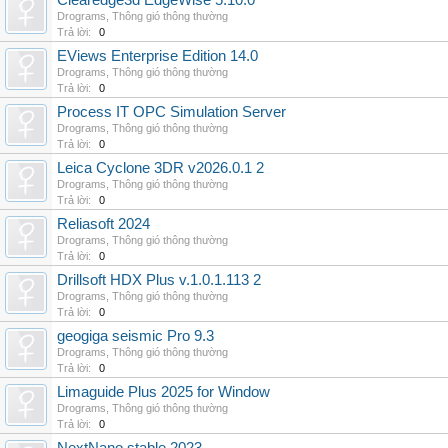
Clearedge3d EdgeWise 5.10.0
Drograms
,
Thông gió thông thường
Trả lời:
0
EViews Enterprise Edition 14.0
Drograms
,
Thông gió thông thường
Trả lời:
0
Process IT OPC Simulation Server
Drograms
,
Thông gió thông thường
Trả lời:
0
Leica Cyclone 3DR v2026.0.1 2
Drograms
,
Thông gió thông thường
Trả lời:
0
Reliasoft 2024
Drograms
,
Thông gió thông thường
Trả lời:
0
Drillsoft HDX Plus v.1.0.1.113 2
Drograms
,
Thông gió thông thường
Trả lời:
0
geogiga seismic Pro 9.3
Drograms
,
Thông gió thông thường
Trả lời:
0
Limaguide Plus 2025 for Window
Drograms
,
Thông gió thông thường
Trả lời:
0