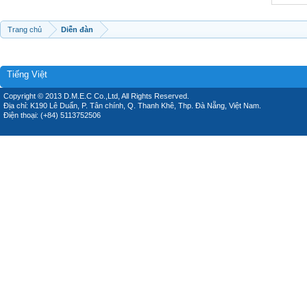
Trang chủ
Diễn đàn
Tiếng Việt
Copyright © 2013 D.M.E.C Co.,Ltd, All Rights Reserved.
Địa chỉ: K190 Lê Duẩn, P. Tân chính, Q. Thanh Khê, Thp. Đà Nẵng, Việt Nam.
Điện thoại: (+84) 5113752506