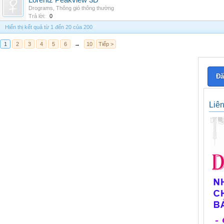
Lorentz Peakview 3D
Drograms
,
Thông gió thông thường
Trả lời:
0
Hiển thị kết quả từ 1 đến 20 của 200
1
2
3
4
5
6
→
10
Tiếp >
Đă
Liê