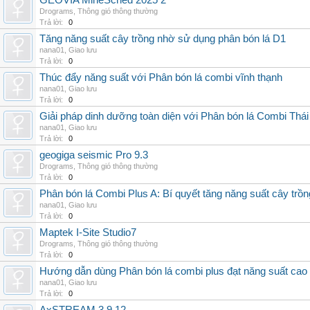
GEOVIA MineSched 2025 2
Drograms
,
Thông gió thông thường
Trả lời:
0
Tăng năng suất cây trồng nhờ sử dụng phân bón lá D1
nana01
,
Giao lưu
Trả lời:
0
Thúc đẩy năng suất với Phân bón lá combi vĩnh thạnh
nana01
,
Giao lưu
Trả lời:
0
Giải pháp dinh dưỡng toàn diện với Phân bón lá Combi Thái
nana01
,
Giao lưu
Trả lời:
0
geogiga seismic Pro 9.3
Drograms
,
Thông gió thông thường
Trả lời:
0
Phân bón lá Combi Plus A: Bí quyết tăng năng suất cây trồn
nana01
,
Giao lưu
Trả lời:
0
Maptek I-Site Studio7
Drograms
,
Thông gió thông thường
Trả lời:
0
Hướng dẫn dùng Phân bón lá combi plus đạt năng suất cao
nana01
,
Giao lưu
Trả lời:
0