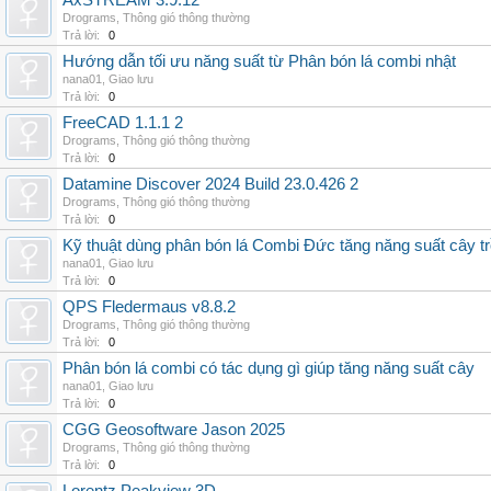
AxSTREAM 3.9.12
Drograms
,
Thông gió thông thường
Trả lời:
0
Hướng dẫn tối ưu năng suất từ Phân bón lá combi nhật
nana01
,
Giao lưu
Trả lời:
0
FreeCAD 1.1.1 2
Drograms
,
Thông gió thông thường
Trả lời:
0
Datamine Discover 2024 Build 23.0.426 2
Drograms
,
Thông gió thông thường
Trả lời:
0
Kỹ thuật dùng phân bón lá Combi Đức tăng năng suất cây t
nana01
,
Giao lưu
Trả lời:
0
QPS Fledermaus v8.8.2
Drograms
,
Thông gió thông thường
Trả lời:
0
Phân bón lá combi có tác dụng gì giúp tăng năng suất cây
nana01
,
Giao lưu
Trả lời:
0
CGG Geosoftware Jason 2025
Drograms
,
Thông gió thông thường
Trả lời:
0