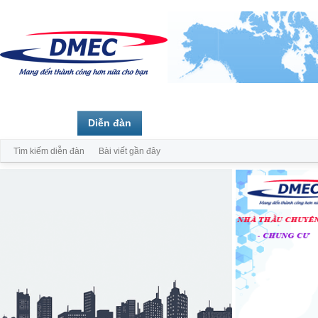
Trang chủ
Diễn đàn
Thành viên
Tìm kiếm diễn đàn
Bài viết gần đây