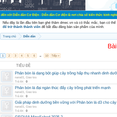
đàn Cơ Điện - Diễn đàn Cơ điện là nơi chia sẽ kiến thức kinh nghiệm trong lãnh
Nếu đây là lần đầu tiên bạn ghé thăm dmec.vn và có thắc mắc, bạn có th
để trở thành thành viên
để bắt đầu đăng bán sản phẩm của mình.
Trang chủ
Diễn đàn
Bài
1
2
3
4
5
6
→
10
Tiếp >
TIÊU ĐỀ
Phân bón lá dạng bột giúp cây trồng hấp thụ nhanh dinh dư
nana01
,
Giao lưu
Trả lời:
0
Phân bón lá đại ngàn thúc đẩy cây trồng phát triển mạnh
nana01
,
Giao lưu
Trả lời:
0
Giải pháp dinh dưỡng bền vững với Phân bón lá d3 cho cây
nana01
,
Giao lưu
Trả lời:
0