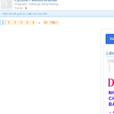
Cyclone Field360 Android
Drograms
,
Thông gió thông thường
Trả lời:
0
Hiển thị kết quả từ 1 đến 20 của 200
1
2
3
4
5
6
→
10
Tiếp >
Đă
Liê