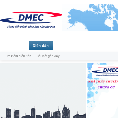
Trang chủ
Diễn đàn
Thành viên
Tìm kiếm diễn đàn
Bài viết gần đây