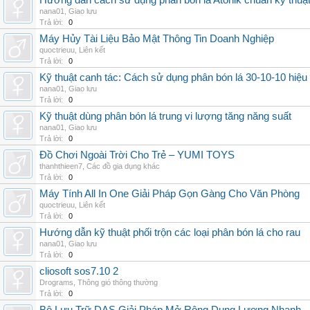
Hướng dẫn cách sử dụng phân bón lá Atonik chuẩn kỹ thuậ
nana01
,
Giao lưu
Trả lời:
0
Máy Hủy Tài Liệu Bảo Mật Thông Tin Doanh Nghiệp
quoctrieuu
,
Liên kết
Trả lời:
0
Kỹ thuật canh tác: Cách sử dụng phân bón lá 30-10-10 hiệu
nana01
,
Giao lưu
Trả lời:
0
Kỹ thuật dùng phân bón lá trung vi lượng tăng năng suất
nana01
,
Giao lưu
Trả lời:
0
Đồ Chơi Ngoài Trời Cho Trẻ – YUMI TOYS
thanhthieen7
,
Các đồ gia dụng khác
Trả lời:
0
Máy Tính All In One Giải Pháp Gọn Gàng Cho Văn Phòng
quoctrieuu
,
Liên kết
Trả lời:
0
Hướng dẫn kỹ thuật phối trộn các loại phân bón lá cho rau
nana01
,
Giao lưu
Trả lời:
0
cliosoft sos7.10 2
Drograms
,
Thông gió thông thường
Trả lời:
0