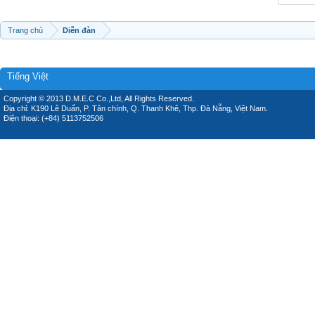
Trang chủ
Diễn đàn
Tiếng Việt
Copyright © 2013 D.M.E.C Co.,Ltd, All Rights Reserved.
Địa chỉ: K190 Lê Duẩn, P. Tân chính, Q. Thanh Khê, Thp. Đà Nẵng, Việt Nam.
Điện thoại: (+84) 5113752506