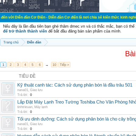
đàn Cơ Điện - Diễn đàn Cơ điện là nơi chia sẽ kiến thức kinh nghiệm trong lãn
Nếu đây là lần đầu tiên bạn ghé thăm dmec.vn và có thắc mắc, bạn có th
để trở thành thành viên
để bắt đầu đăng bán sản phẩm của mình.
Trang chủ
Diễn đàn
Bài
1
2
3
4
5
6
→
10
Tiếp >
TIÊU ĐỀ
Kỹ thuật canh tác: Cách sử dụng phân bón lá đầu trâu 501
nana01
,
Giao lưu
Trả lời:
0
Lắp Đặt Máy Lạnh Treo Tường Toshiba Cho Văn Phòng Nh
tinhtrieuan
,
Máy lạnh
Trả lời:
0
Tối ưu dinh dưỡng: Cách sử dụng phân bón lá cho cây trồn
nana01
,
Giao lưu
Trả lời:
0