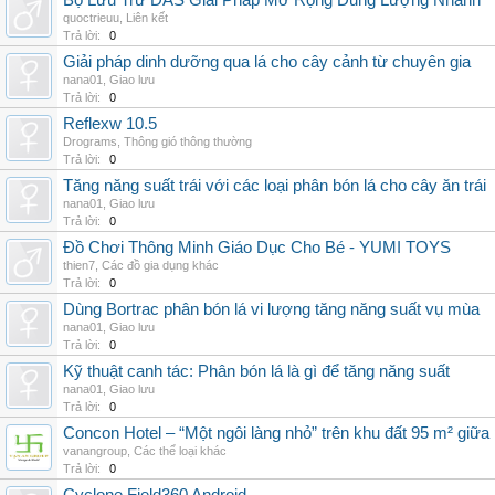
Bộ Lưu Trữ DAS Giải Pháp Mở Rộng Dung Lượng Nhanh
quoctrieuu
,
Liên kết
Trả lời:
0
Giải pháp dinh dưỡng qua lá cho cây cảnh từ chuyên gia
nana01
,
Giao lưu
Trả lời:
0
Reflexw 10.5
Drograms
,
Thông gió thông thường
Trả lời:
0
Tăng năng suất trái với các loại phân bón lá cho cây ăn trái
nana01
,
Giao lưu
Trả lời:
0
Đồ Chơi Thông Minh Giáo Dục Cho Bé - YUMI TOYS
thien7
,
Các đồ gia dụng khác
Trả lời:
0
Dùng Bortrac phân bón lá vi lượng tăng năng suất vụ mùa
nana01
,
Giao lưu
Trả lời:
0
Kỹ thuật canh tác: Phân bón lá là gì để tăng năng suất
nana01
,
Giao lưu
Trả lời:
0
Concon Hotel – “Một ngôi làng nhỏ” trên khu đất 95 m² giữa
vanangroup
,
Các thể loại khác
Trả lời:
0