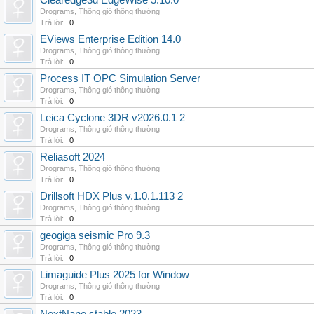
Clearedge3d EdgeWise 5.10.0
Drograms
,
Thông gió thông thường
Trả lời:
0
EViews Enterprise Edition 14.0
Drograms
,
Thông gió thông thường
Trả lời:
0
Process IT OPC Simulation Server
Drograms
,
Thông gió thông thường
Trả lời:
0
Leica Cyclone 3DR v2026.0.1 2
Drograms
,
Thông gió thông thường
Trả lời:
0
Reliasoft 2024
Drograms
,
Thông gió thông thường
Trả lời:
0
Drillsoft HDX Plus v.1.0.1.113 2
Drograms
,
Thông gió thông thường
Trả lời:
0
geogiga seismic Pro 9.3
Drograms
,
Thông gió thông thường
Trả lời:
0
Limaguide Plus 2025 for Window
Drograms
,
Thông gió thông thường
Trả lời:
0