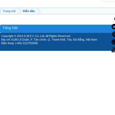
Trang chủ
Diễn đàn
Tiếng Việt
Copyright © 2013 D.M.E.C Co.,Ltd, All Rights Reserved.
Địa chỉ: K190 Lê Duẩn, P. Tân chính, Q. Thanh Khê, Thp. Đà Nẵng, Việt Nam.
Điện thoại: (+84) 5113752506