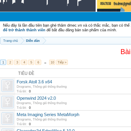
Nếu đây là lần đầu tiên bạn ghé thăm dmec.vn và có thắc mắc, bạn có th
để trở thành thành viên
để bắt đầu đăng bán sản phẩm của mình.
Trang chủ
Diễn đàn
Bài
1
2
3
4
5
6
→
10
Tiếp >
TIÊU ĐỀ
Forsk Atoll 3.6 x64
Drograms
,
Thông gió thông thường
Trả lời:
0
Openwind 2024 v2.0
Drograms
,
Thông gió thông thường
Trả lời:
0
Meta Imaging Series MetaMorph
Drograms
,
Thông gió thông thường
Trả lời:
0