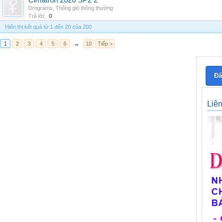
Cimatron 2026 SP2 2
Drograms
,
Thông gió thông thường
Trả lời:
0
Hiển thị kết quả từ 1 đến 20 của 200
1
2
3
4
5
6
→
10
Tiếp >
Đă
Liê